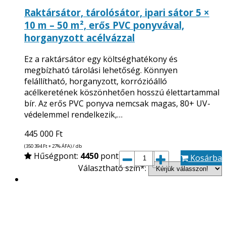
Raktársátor, tárolósátor, ipari sátor 5 ×
10 m – 50 m², erős PVC ponyvával,
horganyzott acélvázzal
Ez a raktársátor egy költséghatékony és
megbízható tárolási lehetőség. Könnyen
felállítható, horganyzott, korrózióálló
acélkeretének köszönhetően hosszú élettartammal
bír. Az erős PVC ponyva nemcsak magas, 80+ UV-
védelemmel rendelkezik,…
445 000
Ft
(350 394
Ft
+ 27% ÁFA) / db
Hűségpont:
4450
pont
Kosárba
Választható szín*: