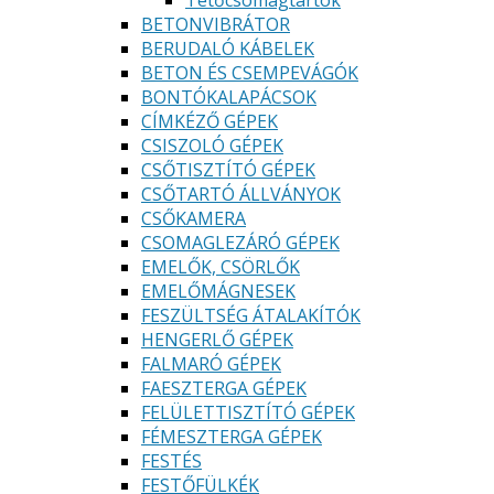
Tetőcsomagtartók
BETONVIBRÁTOR
BERUDALÓ KÁBELEK
BETON ÉS CSEMPEVÁGÓK
BONTÓKALAPÁCSOK
CÍMKÉZŐ GÉPEK
CSISZOLÓ GÉPEK
CSŐTISZTÍTÓ GÉPEK
CSŐTARTÓ ÁLLVÁNYOK
CSŐKAMERA
CSOMAGLEZÁRÓ GÉPEK
EMELŐK, CSÖRLŐK
EMELŐMÁGNESEK
FESZÜLTSÉG ÁTALAKÍTÓK
HENGERLŐ GÉPEK
FALMARÓ GÉPEK
FAESZTERGA GÉPEK
FELÜLETTISZTÍTÓ GÉPEK
FÉMESZTERGA GÉPEK
FESTÉS
FESTŐFÜLKÉK