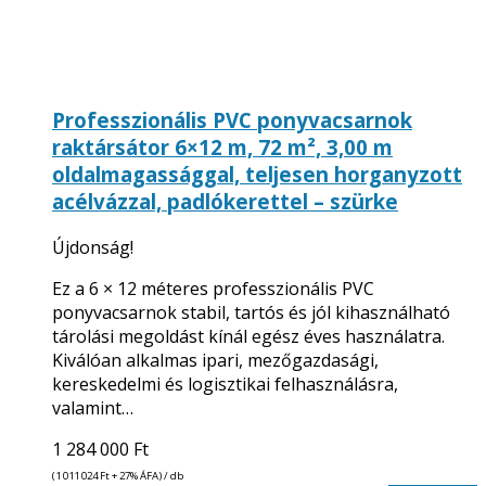
Professzionális PVC ponyvacsarnok
raktársátor 6×12 m, 72 m², 3,00 m
oldalmagassággal, teljesen horganyzott
acélvázzal, padlókerettel – szürke
Újdonság!
Ez a 6 × 12 méteres professzionális PVC
ponyvacsarnok stabil, tartós és jól kihasználható
tárolási megoldást kínál egész éves használatra.
Kiválóan alkalmas ipari, mezőgazdasági,
kereskedelmi és logisztikai felhasználásra,
valamint…
1 284 000
Ft
(1 011 024
Ft
+ 27% ÁFA) / db