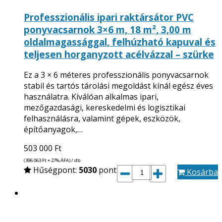
Professzionális ipari raktársátor PVC
ponyvacsarnok 3×6 m, 18 m², 3,00 m
oldalmagassággal, felhúzható kapuval és
teljesen horganyzott acélvázzal – szürke
Ez a 3 × 6 méteres professzionális ponyvacsarnok
stabil és tartós tárolási megoldást kínál egész éves
használatra. Kiválóan alkalmas ipari,
mezőgazdasági, kereskedelmi és logisztikai
felhasználásra, valamint gépek, eszközök,
építőanyagok,…
503 000
Ft
(396 063
Ft
+ 27% ÁFA) / db
Hűségpont:
5030
pont
Kosárba