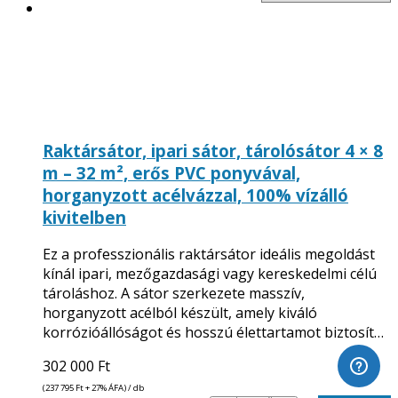
Raktársátor, ipari sátor, tárolósátor 4 × 8
m – 32 m², erős PVC ponyvával,
horganyzott acélvázzal, 100% vízálló
kivitelben
Ez a professzionális raktársátor ideális megoldást
kínál ipari, mezőgazdasági vagy kereskedelmi célú
tároláshoz. A sátor szerkezete masszív,
horganyzott acélból készült, amely kiváló
korrózióállóságot és hosszú élettartamot biztosít…
302 000
Ft
(237 795
Ft
+ 27% ÁFA) / db