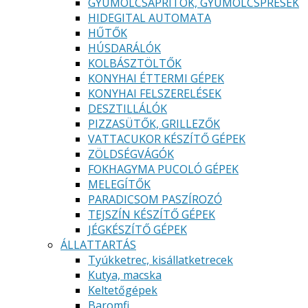
GYÜMÖLCSAPRÍTÓK, GYÜMÖLCSPRÉSEK
HIDEGITAL AUTOMATA
HŰTŐK
HÚSDARÁLÓK
KOLBÁSZTÖLTŐK
KONYHAI ÉTTERMI GÉPEK
KONYHAI FELSZERELÉSEK
DESZTILLÁLÓK
PIZZASÜTŐK, GRILLEZŐK
VATTACUKOR KÉSZÍTŐ GÉPEK
ZÖLDSÉGVÁGÓK
FOKHAGYMA PUCOLÓ GÉPEK
MELEGÍTŐK
PARADICSOM PASZÍROZÓ
TEJSZÍN KÉSZÍTŐ GÉPEK
JÉGKÉSZÍTŐ GÉPEK
ÁLLATTARTÁS
Tyúkketrec, kisállatketrecek
Kutya, macska
Keltetőgépek
Baromfi