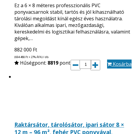
Ez a 6 × 8 méteres professzionális PVC
ponyvacsarnok stabil, tartós és jól kihasználható
tárolási megoldást kínál egész éves használatra.
Kiválóan alkalmas ipari, mezőgazdasági,
kereskedelmi és logisztikai felhasználásra, valamint
gépek,…
882 000
Ft
(694 488
Ft
+ 27% ÁFA) / db
Hűségpont:
8819
pont
Kosárba
Raktársátor, tárolósátor, ipari sátor 8 ×
12 m – 96 m², fehér PVC ponyvával,