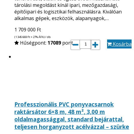
tárolási megoldást kínál ipari, mezőgazdasági,
építőipari és logisztikai felhasználásra. Kiválóan
alkalmas gépek, eszközök, alapanyagok,…
1 709 000
Ft
(1 345 669
Ft
+ 27% ÁFA) / db
Hűségpont:
17089
pont
Kosárba
Professzionális PVC ponyvacsarnok
raktársátor 6×8 m, 48 m², 3,00 m
oldalmagassággal, standard bejárattal,
teljesen horganyzott acélvázzal – szürke