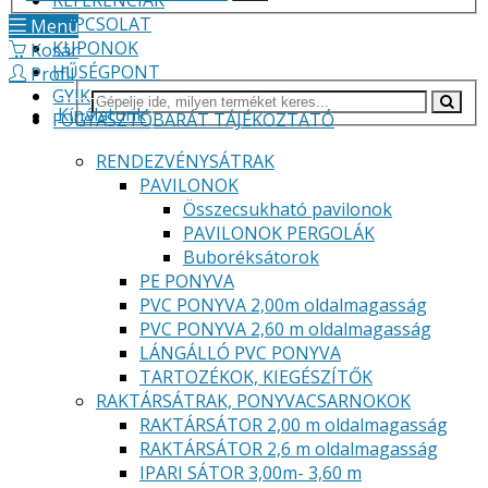
REFERENCIÁK
KAPCSOLAT
Menü
KUPONOK
Kosár
HŰSÉGPONT
Profil
GYIK
Kínálatunk
FOGYASZTÓBARÁT TÁJÉKOZTATÓ
RENDEZVÉNYSÁTRAK
PAVILONOK
Összecsukható pavilonok
PAVILONOK PERGOLÁK
Buboréksátorok
PE PONYVA
PVC PONYVA 2,00m oldalmagasság
PVC PONYVA 2,60 m oldalmagasság
LÁNGÁLLÓ PVC PONYVA
TARTOZÉKOK, KIEGÉSZÍTŐK
RAKTÁRSÁTRAK, PONYVACSARNOKOK
RAKTÁRSÁTOR 2,00 m oldalmagasság
RAKTÁRSÁTOR 2,6 m oldalmagasság
IPARI SÁTOR 3,00m- 3,60 m