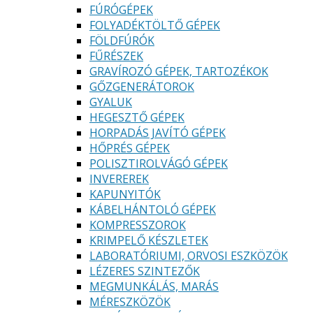
FÚRÓGÉPEK
FOLYADÉKTÖLTŐ GÉPEK
FÖLDFÚRÓK
FŰRÉSZEK
GRAVÍROZÓ GÉPEK, TARTOZÉKOK
GŐZGENERÁTOROK
GYALUK
HEGESZTŐ GÉPEK
HORPADÁS JAVÍTÓ GÉPEK
HŐPRÉS GÉPEK
POLISZTIROLVÁGÓ GÉPEK
INVEREREK
KAPUNYITÓK
KÁBELHÁNTOLÓ GÉPEK
KOMPRESSZOROK
KRIMPELŐ KÉSZLETEK
LABORATÓRIUMI, ORVOSI ESZKÖZÖK
LÉZERES SZINTEZŐK
MEGMUNKÁLÁS, MARÁS
MÉRESZKÖZÖK