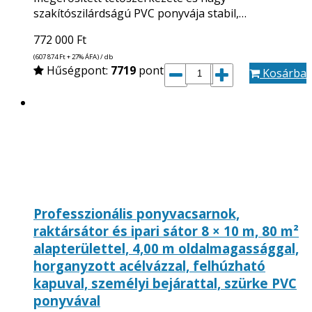
szakítószilárdságú PVC ponyvája stabil,…
772 000
Ft
(607 874
Ft
+ 27% ÁFA) / db
Hűségpont:
7719
pont
Kosárba
Professzionális ponyvacsarnok,
raktársátor és ipari sátor 8 × 10 m, 80 m²
alapterülettel, 4,00 m oldalmagassággal,
horganyzott acélvázzal, felhúzható
kapuval, személyi bejárattal, szürke PVC
ponyvával