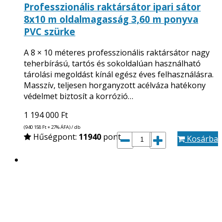
Professzionális raktársátor ipari sátor
8x10 m oldalmagasság 3,60 m ponyva
PVC szürke
A 8 × 10 méteres professzionális raktársátor nagy
teherbírású, tartós és sokoldalúan használható
tárolási megoldást kínál egész éves felhasználásra.
Masszív, teljesen horganyzott acélváza hatékony
védelmet biztosít a korrózió…
1 194 000
Ft
(940 158
Ft
+ 27% ÁFA) / db
Hűségpont:
11940
pont
Kosárba