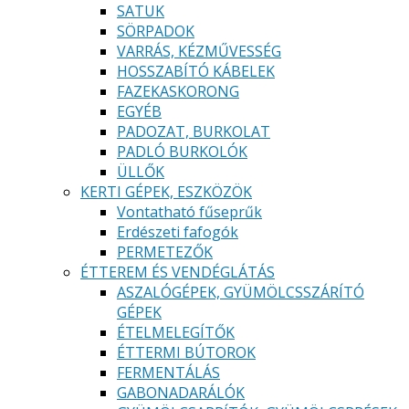
SATUK
SÖRPADOK
VARRÁS, KÉZMŰVESSÉG
HOSSZABÍTÓ KÁBELEK
FAZEKASKORONG
EGYÉB
PADOZAT, BURKOLAT
PADLÓ BURKOLÓK
ÜLLŐK
KERTI GÉPEK, ESZKÖZÖK
Vontatható fűseprűk
Erdészeti fafogók
PERMETEZŐK
ÉTTEREM ÉS VENDÉGLÁTÁS
ASZALÓGÉPEK, GYÜMÖLCSSZÁRÍTÓ
GÉPEK
ÉTELMELEGÍTŐK
ÉTTERMI BÚTOROK
FERMENTÁLÁS
GABONADARÁLÓK