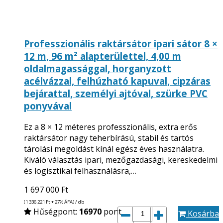
Professzionális raktársátor ipari sátor 8 ×
12 m, 96 m² alapterülettel, 4,00 m
oldalmagassággal, horganyzott
acélvázzal, felhúzható kapuval, cipzáras
bejárattal, személyi ajtóval, szürke PVC
ponyvával
Ez a 8 × 12 méteres professzionális, extra erős
raktársátor nagy teherbírású, stabil és tartós
tárolási megoldást kínál egész éves használatra.
Kiváló választás ipari, mezőgazdasági, kereskedelmi
és logisztikai felhasználásra,…
1 697 000
Ft
(1 336 221
Ft
+ 27% ÁFA) / db
Hűségpont:
16970
pont
Kosárba