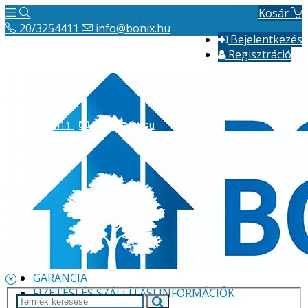
Kosár
20/3254411
info@bonix.hu
Bejelentkezés
Regisztráció
20/3254411
info@bonix.hu
Hírek
ÁSZF
VÁLLALKOZÁS BEMUTATÁSA
GARANCIA
FIZETÉSI ÉS SZÁLLÍTÁSI INFORMÁCIÓK