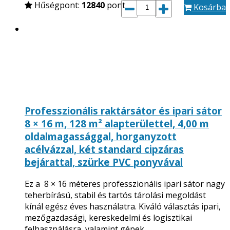
Hűségpont:
12840
pont
Kosárba
Professzionális raktársátor és ipari sátor
8 × 16 m, 128 m² alapterülettel, 4,00 m
oldalmagassággal, horganyzott
acélvázzal, két standard cipzáras
bejárattal, szürke PVC ponyvával
Ez a 8 × 16 méteres professzionális ipari sátor nagy
teherbírású, stabil és tartós tárolási megoldást
kínál egész éves használatra. Kiváló választás ipari,
mezőgazdasági, kereskedelmi és logisztikai
felhasználásra, valamint gépek,…