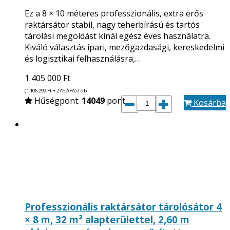
Ez a 8 × 10 méteres professzionális, extra erős
raktársátor stabil, nagy teherbírású és tartós
tárolási megoldást kínál egész éves használatra.
Kiváló választás ipari, mezőgazdasági, kereskedelmi
és logisztikai felhasználásra,…
1 405 000
Ft
(1 106 299
Ft
+ 27% ÁFA) / db
Hűségpont:
14049
pont
Kosárba
Professzionális raktársátor tárolósátor 4
× 8 m, 32 m² alapterülettel, 2,60 m