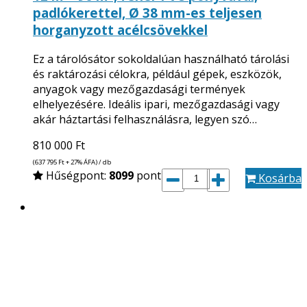
padlókerettel, Ø 38 mm-es teljesen
horganyzott acélcsövekkel
Ez a tárolósátor sokoldalúan használható tárolási
és raktározási célokra, például gépek, eszközök,
anyagok vagy mezőgazdasági termények
elhelyezésére. Ideális ipari, mezőgazdasági vagy
akár háztartási felhasználásra, legyen szó…
810 000
Ft
(637 795
Ft
+ 27% ÁFA) / db
Hűségpont:
8099
pont
Kosárba