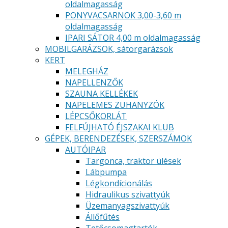
oldalmagasság
PONYVACSARNOK 3,00-3,60 m
oldalmagasság
IPARI SÁTOR 4,00 m oldalmagasság
MOBILGARÁZSOK, sátorgarázsok
KERT
MELEGHÁZ
NAPELLENZŐK
SZAUNA KELLÉKEK
NAPELEMES ZUHANYZÓK
LÉPCSŐKORLÁT
FELFÚJHATÓ ÉJSZAKAI KLUB
GÉPEK, BERENDEZÉSEK, SZERSZÁMOK
AUTÓIPAR
Targonca, traktor ülések
Lábpumpa
Légkondícionálás
Hidraulikus szivattyúk
Üzemanyagszivattyúk
Állőfűtés