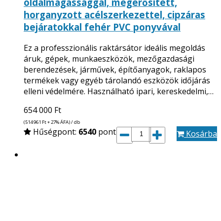
oldalmagassággal, megerősített,
horganyzott acélszerkezettel, cipzáras
bejáratokkal fehér PVC ponyvával
Ez a professzionális raktársátor ideális megoldás
áruk, gépek, munkaeszközök, mezőgazdasági
berendezések, járművek, építőanyagok, raklapos
termékek vagy egyéb tárolandó eszközök időjárás
elleni védelmére. Használható ipari, kereskedelmi,…
654 000
Ft
(514 961
Ft
+ 27% ÁFA) / db
Hűségpont:
6540
pont
Kosárba