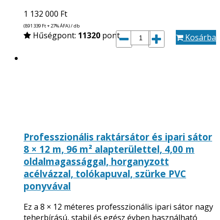
1 132 000
Ft
(891 339
Ft
+ 27% ÁFA) / db
Hűségpont:
11320
pont
Kosárba
Professzionális raktársátor és ipari sátor
8 × 12 m, 96 m² alapterülettel, 4,00 m
oldalmagassággal, horganyzott
acélvázzal, tolókapuval, szürke PVC
ponyvával
Ez a 8 × 12 méteres professzionális ipari sátor nagy
teherbírású, stabil és egész évben használható