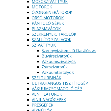
MOSÓSZIVATTYÚK
MOTOROK
ÓZONGENERÁTOROK
ORSÓ MOTOROK
PÁNTOLÓ GÉPEK
PLAZMAVÁGÓK
SZEKRÉNYEK, TÁROLÓK
SZÁLLÍTÓ SZALAGOK
SZIVATTYÚK
Szennyvízátemelő Darálós wc
Búvárszivattyúk
Vákuumszivattyúk
Zsírszivattyúk
Vákuumtartályok
SZÉLTURBINÁK
ULTRAHANGOS TISZTÍTÓGÉP
VÁKUUMCSOMAGOLÓ GÉP
VENTILÁTOROK
VINIL VÁGÓGÉPEK
PRÉSGÉPEK
VÍZHŰTŐK