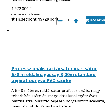
1 972 000
Ft
(1 552 756
Ft
+ 27% ÁFA) / db
Hűségpont:
19720
pont
Kosárba
Professzionális raktársátor ipari sátor
6x8 m oldalmagasság 3,00m standard
bejárat ponyva PVC szürke
A 6 × 8 méteres raktársátor professzionális, nagy
teherbírású tárolási megoldást kínál egész éves
használatra. Masszív, teljesen horganyzott acélváza,
megerősített tetőszerkezete és nagy