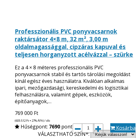
Professzionális PVC ponyvacsarnok
raktársátor 4×8 m, 32 m², 3,00 m
oldalmagassággal, cipzáras kapuval és
teljesen horganyzott acélvázzal – szürke
Ez a 4 × 8 méteres professzionális PVC
ponyvacsarnok stabil és tartós tárolási megoldást
kínál egész éves használatra. Kiválóan alkalmas
ipari, mezőgazdasági, kereskedelmi és logisztikai
felhasználásra, valamint gépek, eszközök,
építőanyagok,…
769 000
Ft
(605 512
Ft
+ 27% ÁFA) / db
Hűségpont:
7690
pont
Kosárba
VÁLASZTHATÓ SZÍN*: