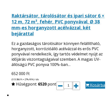
Raktársátor, tárolósátor és ipari sátor 6 ×
12 m, 72 m², fehér, PVC ponyvával, Ø 38
mm-es horganyzott acélvázzal, két
bejárattal
Ez a gazdaságos tárolósátor könnyen felállítható,
horganyzott, korrózióálló acélvázzal és erős PVC
ponyvával rendelkezik, így tartós védelmet nyújt az
időjárás viszontagságaival szemben. A magas UV-
állóságú PVC ponyva 100%-ban…
652 000
Ft
(513 386
Ft
+ 27% ÁFA) / db
Hűségpont:
6520
pont
Kosárba