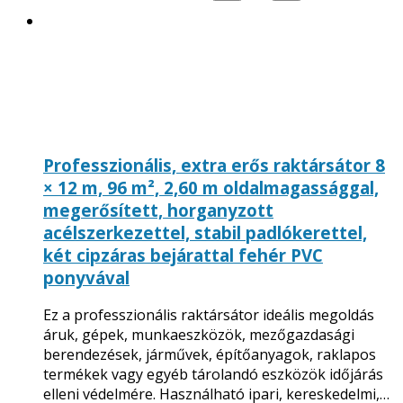
Professzionális, extra erős raktársátor 8
× 12 m, 96 m², 2,60 m oldalmagassággal,
megerősített, horganyzott
acélszerkezettel, stabil padlókerettel,
két cipzáras bejárattal fehér PVC
ponyvával
Ez a professzionális raktársátor ideális megoldás
áruk, gépek, munkaeszközök, mezőgazdasági
berendezések, járművek, építőanyagok, raklapos
termékek vagy egyéb tárolandó eszközök időjárás
elleni védelmére. Használható ipari, kereskedelmi,…