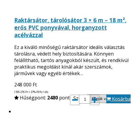
Raktársátor, tárolósátor 3 × 6 m – 18 m²,
erős PVC ponyvával, horganyzott
acélvázzal
Ez a kiváló minőségű raktársátor ideális választás
tárolásra, védett hely biztosítására. Könnyen
felállítható, tartós anyagokból készült, és rendkívül
praktikus megoldást kínál akár szerszámok,
járművek vagy egyéb értékek…
248 000
Ft
(195 276
Ft
+ 27% ÁFA) / db
Hűségpont:
2480
pont
Szín*:
Kosárba