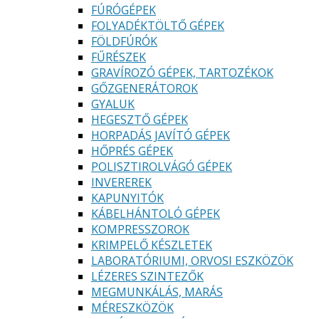
FÚRÓGÉPEK
FOLYADÉKTÖLTŐ GÉPEK
FÖLDFÚRÓK
FŰRÉSZEK
GRAVÍROZÓ GÉPEK, TARTOZÉKOK
GŐZGENERÁTOROK
GYALUK
HEGESZTŐ GÉPEK
HORPADÁS JAVÍTÓ GÉPEK
HŐPRÉS GÉPEK
POLISZTIROLVÁGÓ GÉPEK
INVEREREK
KAPUNYITÓK
KÁBELHÁNTOLÓ GÉPEK
KOMPRESSZOROK
KRIMPELŐ KÉSZLETEK
LABORATÓRIUMI, ORVOSI ESZKÖZÖK
LÉZERES SZINTEZŐK
MEGMUNKÁLÁS, MARÁS
MÉRESZKÖZÖK