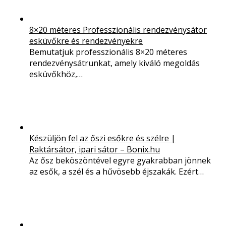
8×20 méteres Professzionális rendezvénysátor
esküvőkre és rendezvényekre
Bemutatjuk professzionális 8×20 méteres
rendezvénysátrunkat, amely kiváló megoldás
esküvőkhöz,…
Készüljön fel az őszi esőkre és szélre |
Raktársátor, ipari sátor – Bonix.hu
Az ősz beköszöntével egyre gyakrabban jönnek
az esők, a szél és a hűvösebb éjszakák. Ezért…