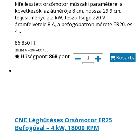
kifejlesztett orsómotor műszaki paraméterei a
következők: az átmérője 8 cm, hossza 29,9 cm,
teljesítménye 2,2 kW, feszültsége 220 V,
áramfelvétele 8 A, a befogópatron mérete ER20, és
4…
86 850
Ft
(68 386
Ft
+ 27% ÁFA) / db
Hűségpont:
868
pont
Kosárba
CNC Léghűtéses Orsómotor ER25
Befogóval – 4 kW, 18000 RPM