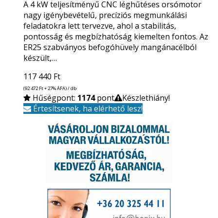
A 4 kW teljesítményű CNC léghűtéses orsómotor
nagy igénybevételű, precíziós megmunkálási
feladatokra lett tervezve, ahol a stabilitás,
pontosság és megbízhatóság kiemelten fontos. Az
ER25 szabványos befogóhüvely mangánacélból
készült,…
117 440
Ft
(92 472
Ft
+ 27% ÁFA) / db
Hűségpont:
1174
pont
Készlethiány!
Értesítsenek, ha elérhető lesz!