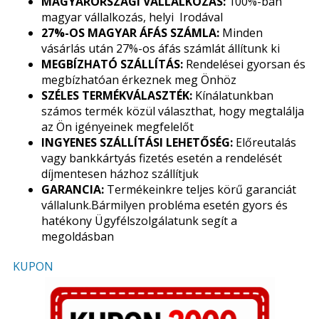
MAGYARORSZÁGI VÁLLALKOZÁS:
100%-ban
magyar vállalkozás, helyi Irodával
27%-OS MAGYAR ÁFÁS SZÁMLA:
Minden
vásárlás után 27%-os áfás számlát állítunk ki
MEGBÍZHATÓ SZÁLLÍTÁS:
Rendelései gyorsan és
megbízhatóan érkeznek meg Önhöz
SZÉLES TERMÉKVÁLASZTÉK:
Kínálatunkban
számos termék közül választhat, hogy megtalálja
az Ön igényeinek megfelelőt
INGYENES SZÁLLÍTÁSI LEHETŐSÉG:
Előreutalás
vagy bankkártyás fizetés esetén a rendelését
díjmentesen házhoz szállítjuk
GARANCIA:
Termékeinkre teljes körű garanciát
vállalunk.Bármilyen probléma esetén gyors és
hatékony Ügyfélszolgálatunk segít a
megoldásban
KUPON