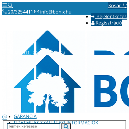
Kosár
20/3254411
info@bonix.hu
Bejelentkezés
Regisztráció
20/3254411
info@bonix.hu
Hírek
ÁSZF
VÁLLALKOZÁS BEMUTATÁSA
GARANCIA
FIZETÉSI ÉS SZÁLLÍTÁSI INFORMÁCIÓK