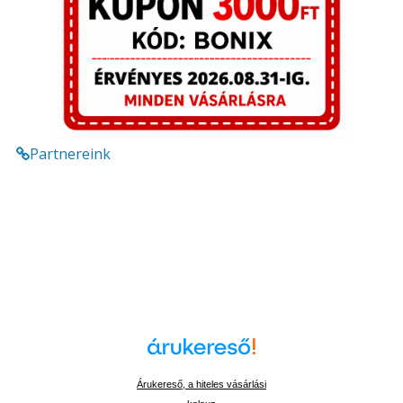
Partnereink
Árukereső, a hiteles vásárlási