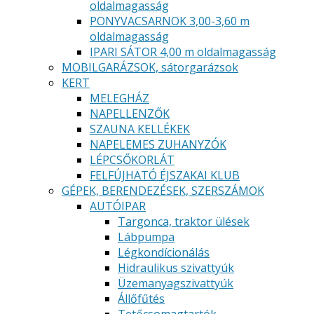
oldalmagasság
PONYVACSARNOK 3,00-3,60 m
oldalmagasság
IPARI SÁTOR 4,00 m oldalmagasság
MOBILGARÁZSOK, sátorgarázsok
KERT
MELEGHÁZ
NAPELLENZŐK
SZAUNA KELLÉKEK
NAPELEMES ZUHANYZÓK
LÉPCSŐKORLÁT
FELFÚJHATÓ ÉJSZAKAI KLUB
GÉPEK, BERENDEZÉSEK, SZERSZÁMOK
AUTÓIPAR
Targonca, traktor ülések
Lábpumpa
Légkondícionálás
Hidraulikus szivattyúk
Üzemanyagszivattyúk
Állőfűtés