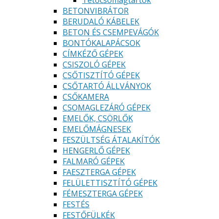
Tetőcsomagtartók
BETONVIBRÁTOR
BERUDALÓ KÁBELEK
BETON ÉS CSEMPEVÁGÓK
BONTÓKALAPÁCSOK
CÍMKÉZŐ GÉPEK
CSISZOLÓ GÉPEK
CSŐTISZTÍTÓ GÉPEK
CSŐTARTÓ ÁLLVÁNYOK
CSŐKAMERA
CSOMAGLEZÁRÓ GÉPEK
EMELŐK, CSÖRLŐK
EMELŐMÁGNESEK
FESZÜLTSÉG ÁTALAKÍTÓK
HENGERLŐ GÉPEK
FALMARÓ GÉPEK
FAESZTERGA GÉPEK
FELÜLETTISZTÍTÓ GÉPEK
FÉMESZTERGA GÉPEK
FESTÉS
FESTŐFÜLKÉK