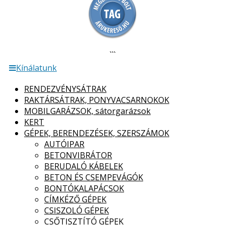
```
Kínálatunk
RENDEZVÉNYSÁTRAK
RAKTÁRSÁTRAK, PONYVACSARNOKOK
MOBILGARÁZSOK, sátorgarázsok
KERT
GÉPEK, BERENDEZÉSEK, SZERSZÁMOK
AUTÓIPAR
BETONVIBRÁTOR
BERUDALÓ KÁBELEK
BETON ÉS CSEMPEVÁGÓK
BONTÓKALAPÁCSOK
CÍMKÉZŐ GÉPEK
CSISZOLÓ GÉPEK
CSŐTISZTÍTÓ GÉPEK