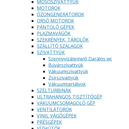
MOSÓSZIVATTYÚK
MOTOROK
ÓZONGENERÁTOROK
ORSÓ MOTOROK
PÁNTOLÓ GÉPEK
PLAZMAVÁGÓK
SZEKRÉNYEK, TÁROLÓK
SZÁLLÍTÓ SZALAGOK
SZIVATTYÚK
Szennyvízátemelő Darálós wc
Búvárszivattyúk
Vákuumszivattyúk
Zsírszivattyúk
Vákuumtartályok
SZÉLTURBINÁK
ULTRAHANGOS TISZTÍTÓGÉP
VÁKUUMCSOMAGOLÓ GÉP
VENTILÁTOROK
VINIL VÁGÓGÉPEK
PRÉSGÉPEK
VÍZHŰTŐK