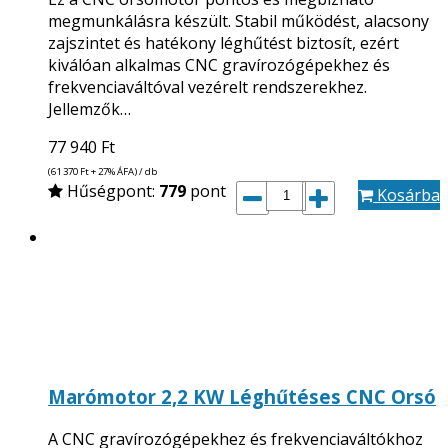
megmunkálásra készült. Stabil működést, alacsony
zajszintet és hatékony léghűtést biztosít, ezért
kiválóan alkalmas CNC gravírozógépekhez és
frekvenciaváltóval vezérelt rendszerekhez.
Jellemzők…
77 940
Ft
(61 370
Ft
+ 27% ÁFA) / db
Hűségpont:
779
pont
Kosárba
Marómotor 2,2 KW Léghűtéses CNC Orsó
A CNC gravírozógépekhez és frekvenciaváltókhoz