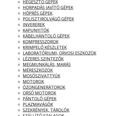
HEGESZTŐ GÉPEK
HORPADÁS JAVÍTÓ GÉPEK
HŐPRÉS GÉPEK
POLISZTIROLVÁGÓ GÉPEK
INVEREREK
KAPUNYITÓK
KÁBELHÁNTOLÓ GÉPEK
KOMPRESSZOROK
KRIMPELŐ KÉSZLETEK
LABORATÓRIUMI, ORVOSI ESZKÖZÖK
LÉZERES SZINTEZŐK
MEGMUNKÁLÁS, MARÁS
MÉRESZKÖZÖK
MOSÓSZIVATTYÚK
MOTOROK
ÓZONGENERÁTOROK
ORSÓ MOTOROK
PÁNTOLÓ GÉPEK
PLAZMAVÁGÓK
SZEKRÉNYEK, TÁROLÓK
SZÁLLÍTÓ SZALAGOK