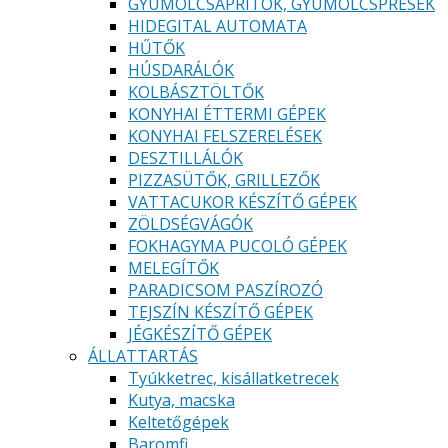
GYÜMÖLCSAPRÍTÓK, GYÜMÖLCSPRÉSEK
HIDEGITAL AUTOMATA
HŰTŐK
HÚSDARÁLÓK
KOLBÁSZTÖLTŐK
KONYHAI ÉTTERMI GÉPEK
KONYHAI FELSZERELÉSEK
DESZTILLÁLÓK
PIZZASÜTŐK, GRILLEZŐK
VATTACUKOR KÉSZÍTŐ GÉPEK
ZÖLDSÉGVÁGÓK
FOKHAGYMA PUCOLÓ GÉPEK
MELEGÍTŐK
PARADICSOM PASZÍROZÓ
TEJSZÍN KÉSZÍTŐ GÉPEK
JÉGKÉSZÍTŐ GÉPEK
ÁLLATTARTÁS
Tyúkketrec, kisállatketrecek
Kutya, macska
Keltetőgépek
Baromfi