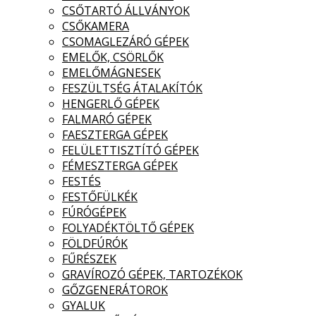
CSŐTARTÓ ÁLLVÁNYOK
CSŐKAMERA
CSOMAGLEZÁRÓ GÉPEK
EMELŐK, CSÖRLŐK
EMELŐMÁGNESEK
FESZÜLTSÉG ÁTALAKÍTÓK
HENGERLŐ GÉPEK
FALMARÓ GÉPEK
FAESZTERGA GÉPEK
FELÜLETTISZTÍTÓ GÉPEK
FÉMESZTERGA GÉPEK
FESTÉS
FESTŐFÜLKÉK
FÚRÓGÉPEK
FOLYADÉKTÖLTŐ GÉPEK
FÖLDFÚRÓK
FŰRÉSZEK
GRAVÍROZÓ GÉPEK, TARTOZÉKOK
GŐZGENERÁTOROK
GYALUK