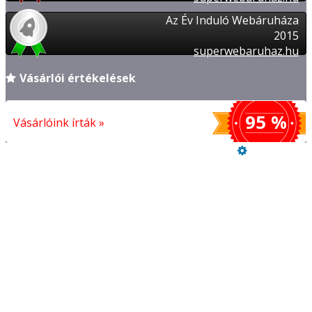
Az Év Induló Webáruháza
2015
superwebaruhaz.hu
Vásárlói értékelések
95 %
Vásárlóink írták »
Üzemeltető
Online elállás
Vásárlói értékelések
FIZETÉSI ÉS SZÁLLÍTÁSI INFORMÁCIÓK
REFERENCIÁK
Adatkezelési tájékoztató
Szeretne Ön is ilyen webáruházat nyitni?
Webáruház nyitás »