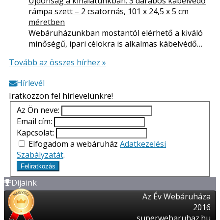
Újdonság a kínálatunkban: 3 darabos kábelvédő
rámpa szett – 2 csatornás, 101 x 24,5 x 5 cm
méretben
Webáruházunkban mostantól elérhető a kiváló
minőségű, ipari célokra is alkalmas kábelvédő…
Tovább az összes hírhez »
Hírlevél
Iratkozzon fel hírlevelünkre!
Az Ön neve:
Email cím:
Kapcsolat:
Elfogadom a webáruház
Adatkezelési
Szabályzatát
.
Feliratkozás
Díjaink
Az Év Webáruháza
2016
superwebaruhaz.hu