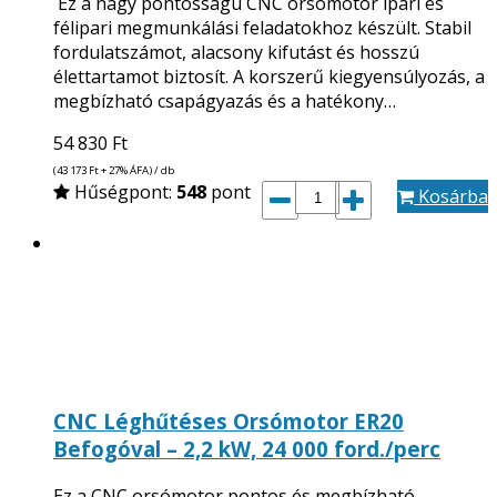
Ez a nagy pontosságú CNC orsómotor ipari és
félipari megmunkálási feladatokhoz készült. Stabil
fordulatszámot, alacsony kifutást és hosszú
élettartamot biztosít. A korszerű kiegyensúlyozás, a
megbízható csapágyazás és a hatékony…
54 830
Ft
(43 173
Ft
+ 27% ÁFA) / db
Hűségpont:
548
pont
Kosárba
CNC Léghűtéses Orsómotor ER20
Befogóval – 2,2 kW, 24 000 ford./perc
Ez a CNC orsómotor pontos és megbízható