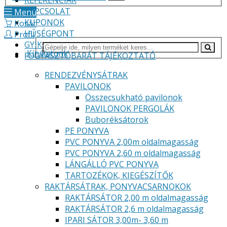
REFERENCIÁK
KAPCSOLAT
Menü
KUPONOK
Kosár
HŰSÉGPONT
Profil
GYIK
Kínálatunk
FOGYASZTÓBARÁT TÁJÉKOZTATÓ
RENDEZVÉNYSÁTRAK
PAVILONOK
Összecsukható pavilonok
PAVILONOK PERGOLÁK
Buboréksátorok
PE PONYVA
PVC PONYVA 2,00m oldalmagasság
PVC PONYVA 2,60 m oldalmagasság
LÁNGÁLLÓ PVC PONYVA
TARTOZÉKOK, KIEGÉSZÍTŐK
RAKTÁRSÁTRAK, PONYVACSARNOKOK
RAKTÁRSÁTOR 2,00 m oldalmagasság
RAKTÁRSÁTOR 2,6 m oldalmagasság
IPARI SÁTOR 3,00m- 3,60 m