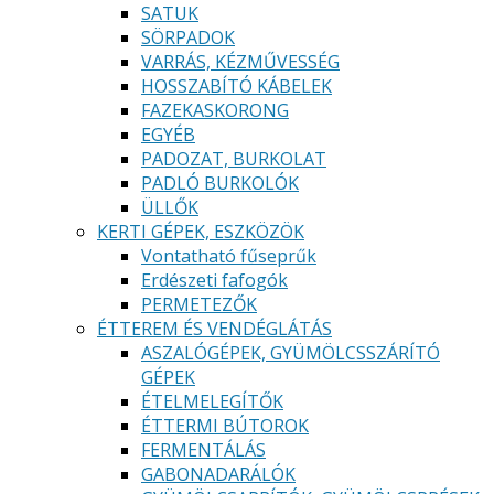
SATUK
SÖRPADOK
VARRÁS, KÉZMŰVESSÉG
HOSSZABÍTÓ KÁBELEK
FAZEKASKORONG
EGYÉB
PADOZAT, BURKOLAT
PADLÓ BURKOLÓK
ÜLLŐK
KERTI GÉPEK, ESZKÖZÖK
Vontatható fűseprűk
Erdészeti fafogók
PERMETEZŐK
ÉTTEREM ÉS VENDÉGLÁTÁS
ASZALÓGÉPEK, GYÜMÖLCSSZÁRÍTÓ
GÉPEK
ÉTELMELEGÍTŐK
ÉTTERMI BÚTOROK
FERMENTÁLÁS
GABONADARÁLÓK