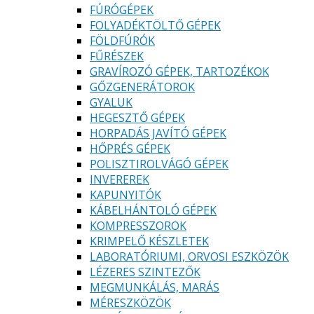
FÚRÓGÉPEK
FOLYADÉKTÖLTŐ GÉPEK
FÖLDFÚRÓK
FŰRÉSZEK
GRAVÍROZÓ GÉPEK, TARTOZÉKOK
GŐZGENERÁTOROK
GYALUK
HEGESZTŐ GÉPEK
HORPADÁS JAVÍTÓ GÉPEK
HŐPRÉS GÉPEK
POLISZTIROLVÁGÓ GÉPEK
INVEREREK
KAPUNYITÓK
KÁBELHÁNTOLÓ GÉPEK
KOMPRESSZOROK
KRIMPELŐ KÉSZLETEK
LABORATÓRIUMI, ORVOSI ESZKÖZÖK
LÉZERES SZINTEZŐK
MEGMUNKÁLÁS, MARÁS
MÉRESZKÖZÖK