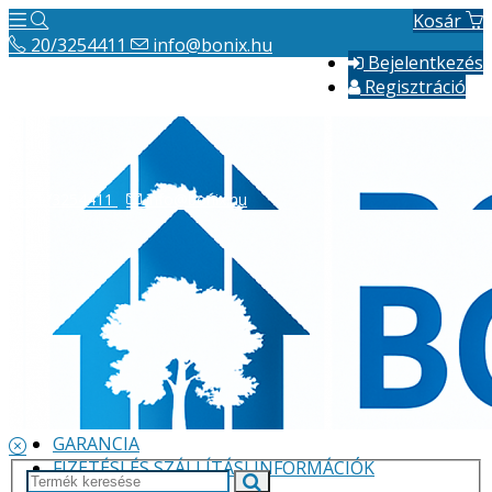
Kosár
20/3254411
info@bonix.hu
Bejelentkezés
Regisztráció
20/3254411
info@bonix.hu
Hírek
ÁSZF
VÁLLALKOZÁS BEMUTATÁSA
GARANCIA
FIZETÉSI ÉS SZÁLLÍTÁSI INFORMÁCIÓK