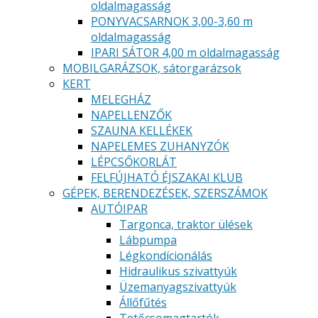
oldalmagasság
PONYVACSARNOK 3,00-3,60 m
oldalmagasság
IPARI SÁTOR 4,00 m oldalmagasság
MOBILGARÁZSOK, sátorgarázsok
KERT
MELEGHÁZ
NAPELLENZŐK
SZAUNA KELLÉKEK
NAPELEMES ZUHANYZÓK
LÉPCSŐKORLÁT
FELFÚJHATÓ ÉJSZAKAI KLUB
GÉPEK, BERENDEZÉSEK, SZERSZÁMOK
AUTÓIPAR
Targonca, traktor ülések
Lábpumpa
Légkondícionálás
Hidraulikus szivattyúk
Üzemanyagszivattyúk
Állőfűtés