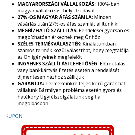
MAGYARORSZÁGI VÁLLALKOZÁS:
100%-ban
magyar vállalkozás, helyi Irodával
27%-OS MAGYAR ÁFÁS SZÁMLA:
Minden
vásárlás után 27%-os áfás számlát állítunk ki
MEGBÍZHATÓ SZÁLLÍTÁS:
Rendelései gyorsan és
megbízhatóan érkeznek meg Önhöz
SZÉLES TERMÉKVÁLASZTÉK:
Kínálatunkban
számos termék közül választhat, hogy megtalálja
az Ön igényeinek megfelelőt
INGYENES SZÁLLÍTÁSI LEHETŐSÉG:
Előreutalás
vagy bankkártyás fizetés esetén a rendelését
díjmentesen házhoz szállítjuk
GARANCIA:
Termékeinkre teljes körű garanciát
vállalunk.Bármilyen probléma esetén gyors és
hatékony Ügyfélszolgálatunk segít a
megoldásban
KUPON