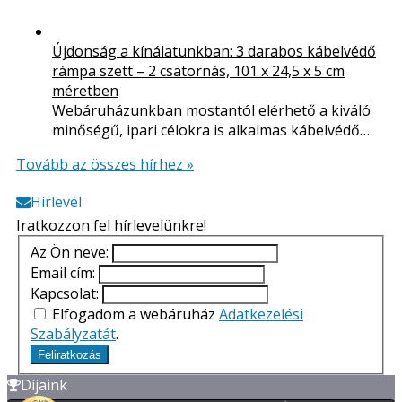
Újdonság a kínálatunkban: 3 darabos kábelvédő
rámpa szett – 2 csatornás, 101 x 24,5 x 5 cm
méretben
Webáruházunkban mostantól elérhető a kiváló
minőségű, ipari célokra is alkalmas kábelvédő…
Tovább az összes hírhez »
Hírlevél
Iratkozzon fel hírlevelünkre!
Az Ön neve:
Email cím:
Kapcsolat:
Elfogadom a webáruház
Adatkezelési
Szabályzatát
.
Feliratkozás
Díjaink