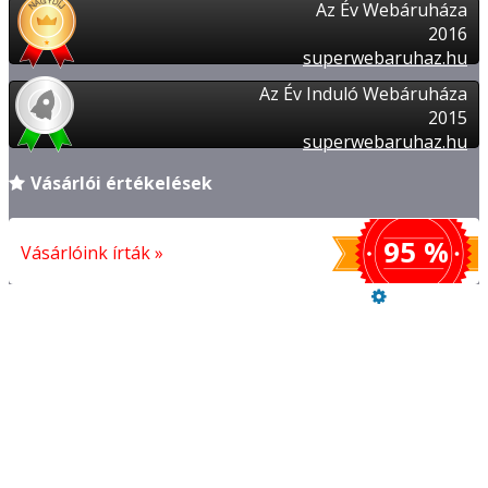
Az Év Webáruháza
2016
superwebaruhaz.hu
Az Év Induló Webáruháza
2015
superwebaruhaz.hu
Vásárlói értékelések
95 %
Vásárlóink írták »
Üzemeltető
Online elállás
Vásárlói értékelések
FIZETÉSI ÉS SZÁLLÍTÁSI INFORMÁCIÓK
REFERENCIÁK
Adatkezelési tájékoztató