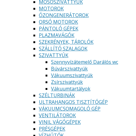
MOSÓSZIVATTYÚK
MOTOROK
ÓZONGENERÁTOROK
ORSÓ MOTOROK
PÁNTOLÓ GÉPEK
PLAZMAVÁGÓK
SZEKRÉNYEK, TÁROLÓK
SZÁLLÍTÓ SZALAGOK
SZIVATTYÚK
Szennyvízátemelő Darálós wc
Búvárszivattyúk
Vákuumszivattyúk
Zsírszivattyúk
Vákuumtartályok
SZÉLTURBINÁK
ULTRAHANGOS TISZTÍTÓGÉP
VÁKUUMCSOMAGOLÓ GÉP
VENTILÁTOROK
VINIL VÁGÓGÉPEK
PRÉSGÉPEK
VÍZHŰTŐK