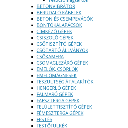
Tetőcsomagtartók
BETONVIBRÁTOR
BERUDALÓ KÁBELEK
BETON ÉS CSEMPEVÁGÓK
BONTÓKALAPÁCSOK
CÍMKÉZŐ GÉPEK
CSISZOLÓ GÉPEK
CSŐTISZTÍTÓ GÉPEK
CSŐTARTÓ ÁLLVÁNYOK
CSŐKAMERA
CSOMAGLEZÁRÓ GÉPEK
EMELŐK, CSÖRLŐK
EMELŐMÁGNESEK
FESZÜLTSÉG ÁTALAKÍTÓK
HENGERLŐ GÉPEK
FALMARÓ GÉPEK
FAESZTERGA GÉPEK
FELÜLETTISZTÍTÓ GÉPEK
FÉMESZTERGA GÉPEK
FESTÉS
FESTŐFÜLKÉK