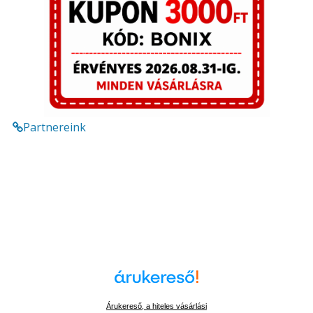
Partnereink
Árukereső, a hiteles vásárlási