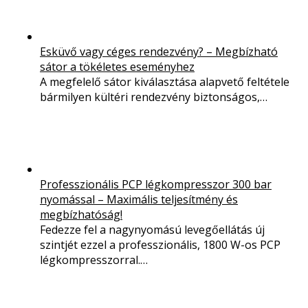
Esküvő vagy céges rendezvény? – Megbízható
sátor a tökéletes eseményhez
A megfelelő sátor kiválasztása alapvető feltétele
bármilyen kültéri rendezvény biztonságos,…
Professzionális PCP légkompresszor 300 bar
nyomással – Maximális teljesítmény és
megbízhatóság!
Fedezze fel a nagynyomású levegőellátás új
szintjét ezzel a professzionális, 1800 W-os PCP
légkompresszorral.…