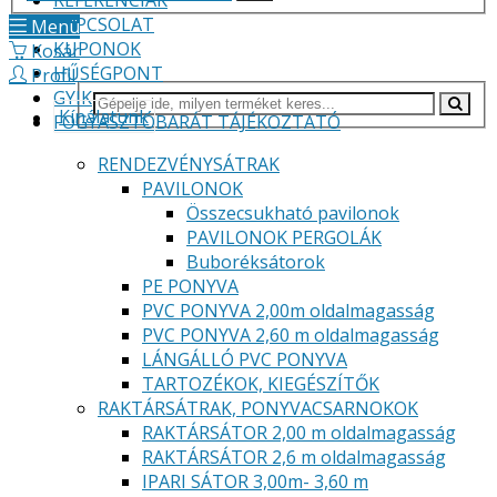
REFERENCIÁK
KAPCSOLAT
Menü
KUPONOK
Kosár
HŰSÉGPONT
Profil
GYIK
Kínálatunk
FOGYASZTÓBARÁT TÁJÉKOZTATÓ
RENDEZVÉNYSÁTRAK
PAVILONOK
Összecsukható pavilonok
PAVILONOK PERGOLÁK
Buboréksátorok
PE PONYVA
PVC PONYVA 2,00m oldalmagasság
PVC PONYVA 2,60 m oldalmagasság
LÁNGÁLLÓ PVC PONYVA
TARTOZÉKOK, KIEGÉSZÍTŐK
RAKTÁRSÁTRAK, PONYVACSARNOKOK
RAKTÁRSÁTOR 2,00 m oldalmagasság
RAKTÁRSÁTOR 2,6 m oldalmagasság
IPARI SÁTOR 3,00m- 3,60 m