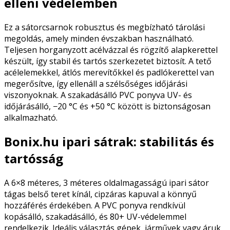
elleni védelemben
Ez a sátorcsarnok robusztus és megbízható tárolási
megoldás, amely minden évszakban használható.
Teljesen horganyzott acélvázzal és rögzítő alapkerettel
készült, így stabil és tartós szerkezetet biztosít. A tető
acélelemekkel, átlós merevítőkkel és padlókerettel van
megerősítve, így ellenáll a szélsőséges időjárási
viszonyoknak. A szakadásálló PVC ponyva UV- és
időjárásálló, −20 °C és +50 °C között is biztonságosan
alkalmazható.
Bonix.hu ipari sátrak: stabilitás és
tartósság
A 6×8 méteres, 3 méteres oldalmagasságú ipari sátor
tágas belső teret kínál, cipzáras kapuval a könnyű
hozzáférés érdekében. A PVC ponyva rendkívül
kopásálló, szakadásálló, és 80+ UV-védelemmel
rendelkezik. Ideális választás gépek, járművek vagy áruk