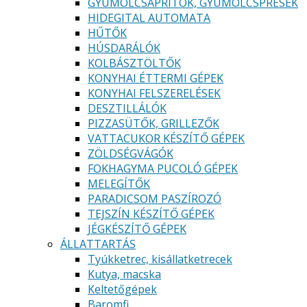
GYÜMÖLCSAPRÍTÓK, GYÜMÖLCSPRÉSEK
HIDEGITAL AUTOMATA
HŰTŐK
HÚSDARÁLÓK
KOLBÁSZTÖLTŐK
KONYHAI ÉTTERMI GÉPEK
KONYHAI FELSZERELÉSEK
DESZTILLÁLÓK
PIZZASÜTŐK, GRILLEZŐK
VATTACUKOR KÉSZÍTŐ GÉPEK
ZÖLDSÉGVÁGÓK
FOKHAGYMA PUCOLÓ GÉPEK
MELEGÍTŐK
PARADICSOM PASZÍROZÓ
TEJSZÍN KÉSZÍTŐ GÉPEK
JÉGKÉSZÍTŐ GÉPEK
ÁLLATTARTÁS
Tyúkketrec, kisállatketrecek
Kutya, macska
Keltetőgépek
Baromfi