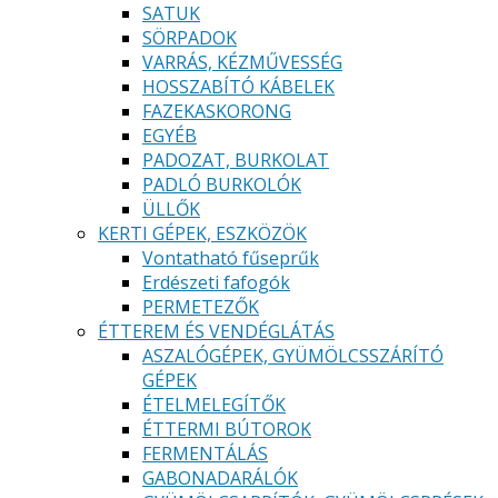
SATUK
SÖRPADOK
VARRÁS, KÉZMŰVESSÉG
HOSSZABÍTÓ KÁBELEK
FAZEKASKORONG
EGYÉB
PADOZAT, BURKOLAT
PADLÓ BURKOLÓK
ÜLLŐK
KERTI GÉPEK, ESZKÖZÖK
Vontatható fűseprűk
Erdészeti fafogók
PERMETEZŐK
ÉTTEREM ÉS VENDÉGLÁTÁS
ASZALÓGÉPEK, GYÜMÖLCSSZÁRÍTÓ
GÉPEK
ÉTELMELEGÍTŐK
ÉTTERMI BÚTOROK
FERMENTÁLÁS
GABONADARÁLÓK