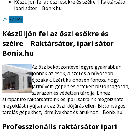
Készüljön fel az őszi esőkre és szélre | Raktársátor,
ipari sátor – Bonix.hu
25
SZEPT
Készüljön fel az őszi esőkre és
szélre | Raktársátor, ipari sátor –
Bonix.hu
Az ősz beköszöntével egyre gyakrabban
jönnek az esők, a szél és a hűvösebb
éjszakák. Ezért különösen fontos, hogy
járműveit, gépeit és értékeit biztonságosan,
szárazon és védetten tárolja. Ehhez
strapabíró raktársátraink és ipari sátraink megbízható
megoldást nyújtanak az őszi időjárás ellen. Biztonságos
tárolás gépekhez, járművekhez és árukhoz – Bonix.hu
Professzionális raktársátor ipari