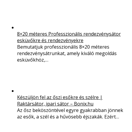
8×20 méteres Professzionális rendezvénysátor
esküvőkre és rendezvényekre
Bemutatjuk professzionális 8×20 méteres
rendezvénysátrunkat, amely kiváló megoldás
esküvőkhöz,…
Készüljön fel az őszi esőkre és szélre |
Raktársátor, ipari sátor – Bonix.hu
Az ősz beköszöntével egyre gyakrabban jönnek
az esők, a szél és a hűvösebb éjszakák. Ezért…