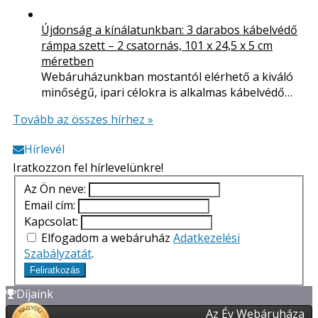
Újdonság a kínálatunkban: 3 darabos kábelvédő
rámpa szett – 2 csatornás, 101 x 24,5 x 5 cm
méretben
Webáruházunkban mostantól elérhető a kiváló
minőségű, ipari célokra is alkalmas kábelvédő…
Tovább az összes hírhez »
Hírlevél
Iratkozzon fel hírlevelünkre!
Az Ön neve:
Email cím:
Kapcsolat:
Elfogadom a webáruház
Adatkezelési
Szabályzatát
.
Feliratkozás
Díjaink
Az Év Webáruháza