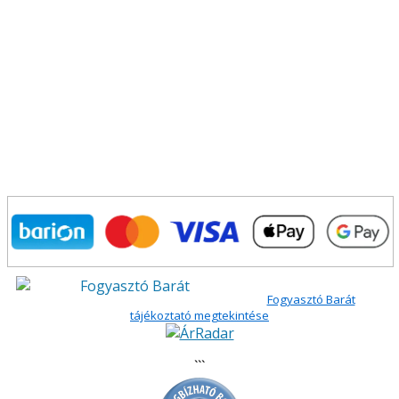
Fogyasztó Barát
tájékoztató megtekintése
```