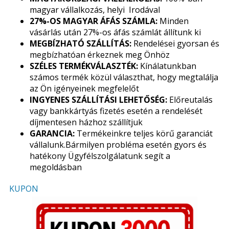
magyar vállalkozás, helyi Irodával
27%-OS MAGYAR ÁFÁS SZÁMLA:
Minden
vásárlás után 27%-os áfás számlát állítunk ki
MEGBÍZHATÓ SZÁLLÍTÁS:
Rendelései gyorsan és
megbízhatóan érkeznek meg Önhöz
SZÉLES TERMÉKVÁLASZTÉK:
Kínálatunkban
számos termék közül választhat, hogy megtalálja
az Ön igényeinek megfelelőt
INGYENES SZÁLLÍTÁSI LEHETŐSÉG:
Előreutalás
vagy bankkártyás fizetés esetén a rendelését
díjmentesen házhoz szállítjuk
GARANCIA:
Termékeinkre teljes körű garanciát
vállalunk.Bármilyen probléma esetén gyors és
hatékony Ügyfélszolgálatunk segít a
megoldásban
KUPON