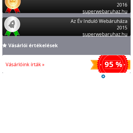
2016
superwebaruhaz.hu
Az Év Induló Webáruháza
2015
superwebaruhaz.hu
Vásárlói értékelések
95 %
Vásárlóink írták »
Üzemeltető
Online elállás
Vásárlói értékelések
FIZETÉSI ÉS SZÁLLÍTÁSI INFORMÁCIÓK
REFERENCIÁK
Adatkezelési tájékoztató
Szeretne Ön is ilyen webáruházat nyitni?
Webáruház nyitás »