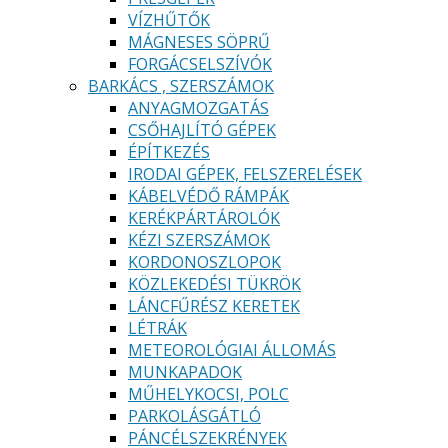
VÍZHŰTŐK
MÁGNESES SÖPRŰ
FORGÁCSELSZÍVÓK
BARKÁCS , SZERSZÁMOK
ANYAGMOZGATÁS
CSŐHAJLÍTÓ GÉPEK
ÉPÍTKEZÉS
IRODAI GÉPEK, FELSZERELÉSEK
KÁBELVÉDŐ RÁMPÁK
KERÉKPÁRTÁROLÓK
KÉZI SZERSZÁMOK
KORDONOSZLOPOK
KÖZLEKEDÉSI TÜKRÖK
LÁNCFŰRÉSZ KERETEK
LÉTRÁK
METEOROLÓGIAI ÁLLOMÁS
MUNKAPADOK
MŰHELYKOCSI, POLC
PARKOLÁSGÁTLÓ
PÁNCÉLSZEKRÉNYEK