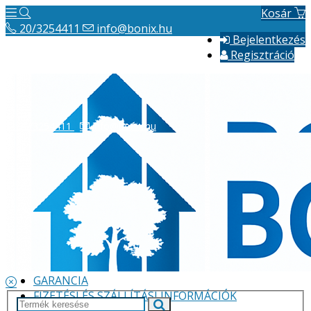
Kosár
20/3254411
info@bonix.hu
Bejelentkezés
Regisztráció
20/3254411
info@bonix.hu
Hírek
ÁSZF
VÁLLALKOZÁS BEMUTATÁSA
GARANCIA
FIZETÉSI ÉS SZÁLLÍTÁSI INFORMÁCIÓK