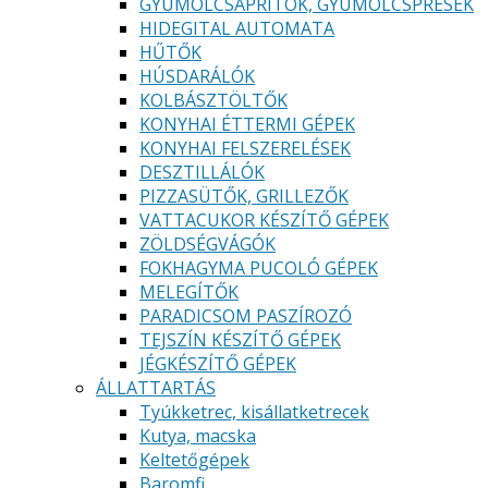
GYÜMÖLCSAPRÍTÓK, GYÜMÖLCSPRÉSEK
HIDEGITAL AUTOMATA
HŰTŐK
HÚSDARÁLÓK
KOLBÁSZTÖLTŐK
KONYHAI ÉTTERMI GÉPEK
KONYHAI FELSZERELÉSEK
DESZTILLÁLÓK
PIZZASÜTŐK, GRILLEZŐK
VATTACUKOR KÉSZÍTŐ GÉPEK
ZÖLDSÉGVÁGÓK
FOKHAGYMA PUCOLÓ GÉPEK
MELEGÍTŐK
PARADICSOM PASZÍROZÓ
TEJSZÍN KÉSZÍTŐ GÉPEK
JÉGKÉSZÍTŐ GÉPEK
ÁLLATTARTÁS
Tyúkketrec, kisállatketrecek
Kutya, macska
Keltetőgépek
Baromfi