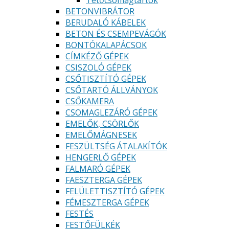
Tetőcsomagtartók
BETONVIBRÁTOR
BERUDALÓ KÁBELEK
BETON ÉS CSEMPEVÁGÓK
BONTÓKALAPÁCSOK
CÍMKÉZŐ GÉPEK
CSISZOLÓ GÉPEK
CSŐTISZTÍTÓ GÉPEK
CSŐTARTÓ ÁLLVÁNYOK
CSŐKAMERA
CSOMAGLEZÁRÓ GÉPEK
EMELŐK, CSÖRLŐK
EMELŐMÁGNESEK
FESZÜLTSÉG ÁTALAKÍTÓK
HENGERLŐ GÉPEK
FALMARÓ GÉPEK
FAESZTERGA GÉPEK
FELÜLETTISZTÍTÓ GÉPEK
FÉMESZTERGA GÉPEK
FESTÉS
FESTŐFÜLKÉK