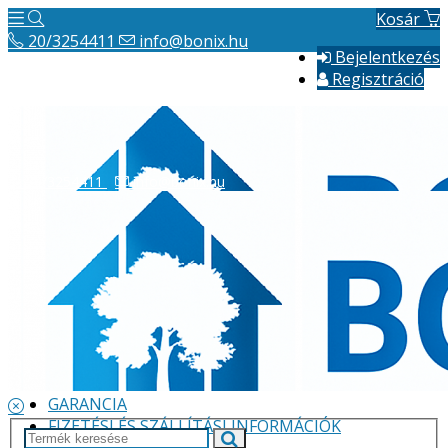
Kosár
20/3254411
info@bonix.hu
Bejelentkezés
Regisztráció
20/3254411
info@bonix.hu
Hírek
ÁSZF
VÁLLALKOZÁS BEMUTATÁSA
GARANCIA
FIZETÉSI ÉS SZÁLLÍTÁSI INFORMÁCIÓK