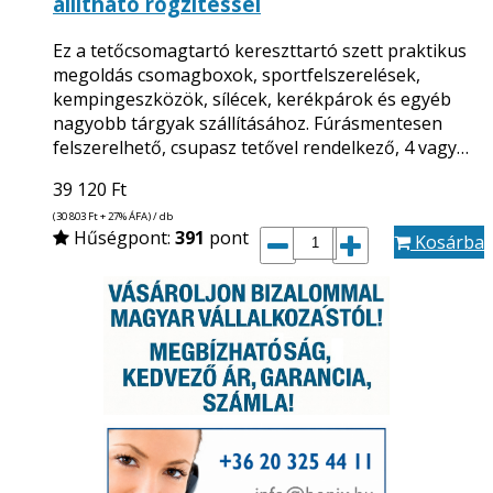
állítható rögzítéssel
Ez a tetőcsomagtartó kereszttartó szett praktikus
megoldás csomagboxok, sportfelszerelések,
kempingeszközök, sílécek, kerékpárok és egyéb
nagyobb tárgyak szállításához. Fúrásmentesen
felszerelhető, csupasz tetővel rendelkező, 4 vagy…
39 120
Ft
(30 803
Ft
+ 27% ÁFA) / db
Hűségpont:
391
pont
Kosárba