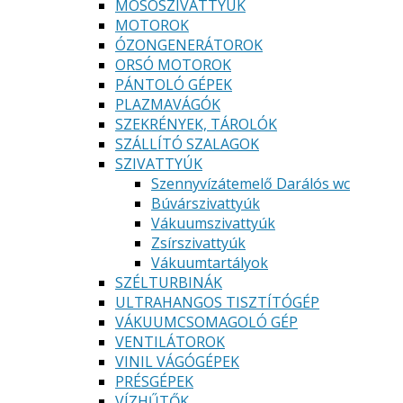
MOSÓSZIVATTYÚK
MOTOROK
ÓZONGENERÁTOROK
ORSÓ MOTOROK
PÁNTOLÓ GÉPEK
PLAZMAVÁGÓK
SZEKRÉNYEK, TÁROLÓK
SZÁLLÍTÓ SZALAGOK
SZIVATTYÚK
Szennyvízátemelő Darálós wc
Búvárszivattyúk
Vákuumszivattyúk
Zsírszivattyúk
Vákuumtartályok
SZÉLTURBINÁK
ULTRAHANGOS TISZTÍTÓGÉP
VÁKUUMCSOMAGOLÓ GÉP
VENTILÁTOROK
VINIL VÁGÓGÉPEK
PRÉSGÉPEK
VÍZHŰTŐK