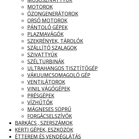
MOSÓSZIVATTYÚK
MOTOROK
ÓZONGENERÁTOROK
ORSÓ MOTOROK
PÁNTOLÓ GÉPEK
PLAZMAVÁGÓK
SZEKRÉNYEK, TÁROLÓK
SZÁLLÍTÓ SZALAGOK
SZIVATTYÚK
SZÉLTURBINÁK
ULTRAHANGOS TISZTÍTÓGÉP
VÁKUUMCSOMAGOLÓ GÉP
VENTILÁTOROK
VINIL VÁGÓGÉPEK
PRÉSGÉPEK
VÍZHŰTŐK
MÁGNESES SÖPRŰ
FORGÁCSELSZÍVÓK
BARKÁCS , SZERSZÁMOK
KERTI GÉPEK, ESZKÖZÖK
ÉTTEREM ÉS VENDÉGLÁTÁS