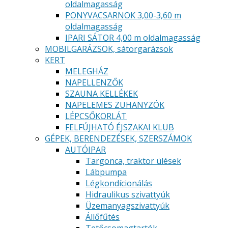
oldalmagasság
PONYVACSARNOK 3,00-3,60 m
oldalmagasság
IPARI SÁTOR 4,00 m oldalmagasság
MOBILGARÁZSOK, sátorgarázsok
KERT
MELEGHÁZ
NAPELLENZŐK
SZAUNA KELLÉKEK
NAPELEMES ZUHANYZÓK
LÉPCSŐKORLÁT
FELFÚJHATÓ ÉJSZAKAI KLUB
GÉPEK, BERENDEZÉSEK, SZERSZÁMOK
AUTÓIPAR
Targonca, traktor ülések
Lábpumpa
Légkondícionálás
Hidraulikus szivattyúk
Üzemanyagszivattyúk
Állőfűtés