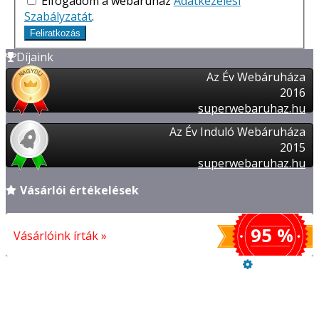
Elfogadom a webáruház
Adatkezelési
Szabályzatát
.
Feliratkozás
Díjaink
Az Év Webáruháza
2016
superwebaruhaz.hu
Az Év Induló Webáruháza
2015
superwebaruhaz.hu
Vásárlói értékelések
95 %
Vásárlóink írták »
Üzemeltető
Online elállás
Vásárlói értékelések