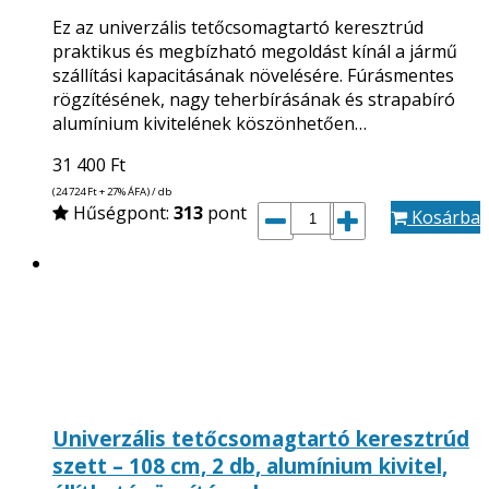
Ez az univerzális tetőcsomagtartó keresztrúd
praktikus és megbízható megoldást kínál a jármű
szállítási kapacitásának növelésére. Fúrásmentes
rögzítésének, nagy teherbírásának és strapabíró
alumínium kivitelének köszönhetően…
31 400
Ft
(24 724
Ft
+ 27% ÁFA) / db
Hűségpont:
313
pont
Kosárba
Univerzális tetőcsomagtartó keresztrúd
szett – 108 cm, 2 db, alumínium kivitel,