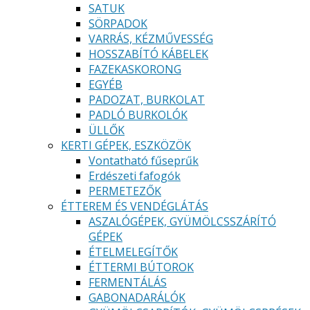
SATUK
SÖRPADOK
VARRÁS, KÉZMŰVESSÉG
HOSSZABÍTÓ KÁBELEK
FAZEKASKORONG
EGYÉB
PADOZAT, BURKOLAT
PADLÓ BURKOLÓK
ÜLLŐK
KERTI GÉPEK, ESZKÖZÖK
Vontatható fűseprűk
Erdészeti fafogók
PERMETEZŐK
ÉTTEREM ÉS VENDÉGLÁTÁS
ASZALÓGÉPEK, GYÜMÖLCSSZÁRÍTÓ
GÉPEK
ÉTELMELEGÍTŐK
ÉTTERMI BÚTOROK
FERMENTÁLÁS
GABONADARÁLÓK