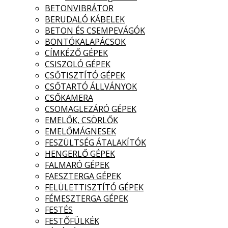
BETONVIBRÁTOR
BERUDALÓ KÁBELEK
BETON ÉS CSEMPEVÁGÓK
BONTÓKALAPÁCSOK
CÍMKÉZŐ GÉPEK
CSISZOLÓ GÉPEK
CSŐTISZTÍTÓ GÉPEK
CSŐTARTÓ ÁLLVÁNYOK
CSŐKAMERA
CSOMAGLEZÁRÓ GÉPEK
EMELŐK, CSÖRLŐK
EMELŐMÁGNESEK
FESZÜLTSÉG ÁTALAKÍTÓK
HENGERLŐ GÉPEK
FALMARÓ GÉPEK
FAESZTERGA GÉPEK
FELÜLETTISZTÍTÓ GÉPEK
FÉMESZTERGA GÉPEK
FESTÉS
FESTŐFÜLKÉK