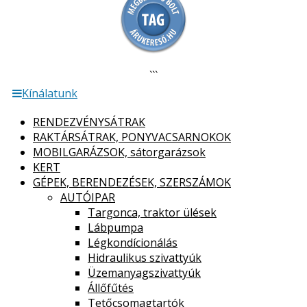
```
Kínálatunk
RENDEZVÉNYSÁTRAK
RAKTÁRSÁTRAK, PONYVACSARNOKOK
MOBILGARÁZSOK, sátorgarázsok
KERT
GÉPEK, BERENDEZÉSEK, SZERSZÁMOK
AUTÓIPAR
Targonca, traktor ülések
Lábpumpa
Légkondícionálás
Hidraulikus szivattyúk
Üzemanyagszivattyúk
Állőfűtés
Tetőcsomagtartók