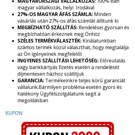
MAGYARORSZÁGI VÁLLALKOZÁS:
100%-ban
magyar vállalkozás, helyi Irodával
27%-OS MAGYAR ÁFÁS SZÁMLA:
Minden
vásárlás után 27%-os áfás számlát állítunk ki
MEGBÍZHATÓ SZÁLLÍTÁS:
Rendelései gyorsan és
megbízhatóan érkeznek meg Önhöz
SZÉLES TERMÉKVÁLASZTÉK:
Kínálatunkban
számos termék közül választhat, hogy megtalálja
az Ön igényeinek megfelelőt
INGYENES SZÁLLÍTÁSI LEHETŐSÉG:
Előreutalás
vagy bankkártyás fizetés esetén a rendelését
díjmentesen házhoz szállítjuk
GARANCIA:
Termékeinkre teljes körű garanciát
vállalunk.Bármilyen probléma esetén gyors és
hatékony Ügyfélszolgálatunk segít a
megoldásban
KUPON