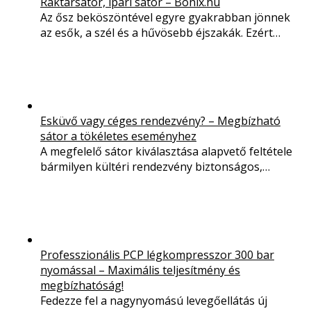
Raktársátor, ipari sátor – Bonix.hu
Az ősz beköszöntével egyre gyakrabban jönnek
az esők, a szél és a hűvösebb éjszakák. Ezért…
Esküvő vagy céges rendezvény? – Megbízható
sátor a tökéletes eseményhez
A megfelelő sátor kiválasztása alapvető feltétele
bármilyen kültéri rendezvény biztonságos,…
Professzionális PCP légkompresszor 300 bar
nyomással – Maximális teljesítmény és
megbízhatóság!
Fedezze fel a nagynyomású levegőellátás új