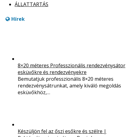
ÁLLATTARTÁS
Hírek
8×20 méteres Professzionális rendezvénysátor
esküvőkre és rendezvényekre
Bemutatjuk professzionális 8×20 méteres
rendezvénysátrunkat, amely kiváló megoldás
esküvőkhöz,…
Készüljön fel az őszi esőkre és szélre |