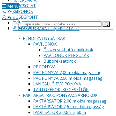
REFERENCIÁK
KAPCSOLAT
Menü
KUPONOK
Kosár
HŰSÉGPONT
Profil
GYIK
Kínálatunk
FOGYASZTÓBARÁT TÁJÉKOZTATÓ
RENDEZVÉNYSÁTRAK
PAVILONOK
Összecsukható pavilonok
PAVILONOK PERGOLÁK
Buboréksátorok
PE PONYVA
PVC PONYVA 2,00m oldalmagasság
PVC PONYVA 2,60 m oldalmagasság
LÁNGÁLLÓ PVC PONYVA
TARTOZÉKOK, KIEGÉSZÍTŐK
RAKTÁRSÁTRAK, PONYVACSARNOKOK
RAKTÁRSÁTOR 2,00 m oldalmagasság
RAKTÁRSÁTOR 2,6 m oldalmagasság
IPARI SÁTOR 3,00m- 3,60 m