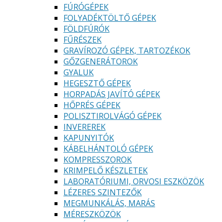
FÚRÓGÉPEK
FOLYADÉKTÖLTŐ GÉPEK
FÖLDFÚRÓK
FŰRÉSZEK
GRAVÍROZÓ GÉPEK, TARTOZÉKOK
GŐZGENERÁTOROK
GYALUK
HEGESZTŐ GÉPEK
HORPADÁS JAVÍTÓ GÉPEK
HŐPRÉS GÉPEK
POLISZTIROLVÁGÓ GÉPEK
INVEREREK
KAPUNYITÓK
KÁBELHÁNTOLÓ GÉPEK
KOMPRESSZOROK
KRIMPELŐ KÉSZLETEK
LABORATÓRIUMI, ORVOSI ESZKÖZÖK
LÉZERES SZINTEZŐK
MEGMUNKÁLÁS, MARÁS
MÉRESZKÖZÖK