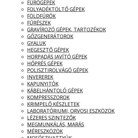
FÚRÓGÉPEK
FOLYADÉKTÖLTŐ GÉPEK
FÖLDFÚRÓK
FŰRÉSZEK
GRAVÍROZÓ GÉPEK, TARTOZÉKOK
GŐZGENERÁTOROK
GYALUK
HEGESZTŐ GÉPEK
HORPADÁS JAVÍTÓ GÉPEK
HŐPRÉS GÉPEK
POLISZTIROLVÁGÓ GÉPEK
INVEREREK
KAPUNYITÓK
KÁBELHÁNTOLÓ GÉPEK
KOMPRESSZOROK
KRIMPELŐ KÉSZLETEK
LABORATÓRIUMI, ORVOSI ESZKÖZÖK
LÉZERES SZINTEZŐK
MEGMUNKÁLÁS, MARÁS
MÉRESZKÖZÖK