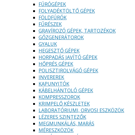
FÚRÓGÉPEK
FOLYADÉKTÖLTŐ GÉPEK
FÖLDFÚRÓK
FŰRÉSZEK
GRAVÍROZÓ GÉPEK, TARTOZÉKOK
GŐZGENERÁTOROK
GYALUK
HEGESZTŐ GÉPEK
HORPADÁS JAVÍTÓ GÉPEK
HŐPRÉS GÉPEK
POLISZTIROLVÁGÓ GÉPEK
INVEREREK
KAPUNYITÓK
KÁBELHÁNTOLÓ GÉPEK
KOMPRESSZOROK
KRIMPELŐ KÉSZLETEK
LABORATÓRIUMI, ORVOSI ESZKÖZÖK
LÉZERES SZINTEZŐK
MEGMUNKÁLÁS, MARÁS
MÉRESZKÖZÖK