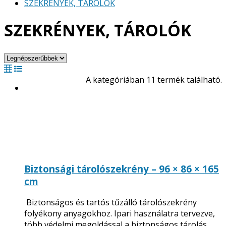
SZEKRÉNYEK, TÁROLÓK
SZEKRÉNYEK, TÁROLÓK
A kategóriában 11 termék található.
Biztonsági tárolószekrény – 96 × 86 × 165
cm
Biztonságos és tartós tűzálló tárolószekrény
folyékony anyagokhoz. Ipari használatra tervezve,
több védelmi megoldással a biztonságos tárolás