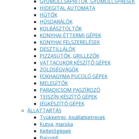
GYÜMÖLCSAPRÍTÓK, GYÜMÖLCSPRÉSEK
HIDEGITAL AUTOMATA
HŰTŐK
HÚSDARÁLÓK
KOLBÁSZTÖLTŐK
KONYHAI ÉTTERMI GÉPEK
KONYHAI FELSZERELÉSEK
DESZTILLÁLÓK
PIZZASÜTŐK, GRILLEZŐK
VATTACUKOR KÉSZÍTŐ GÉPEK
ZÖLDSÉGVÁGÓK
FOKHAGYMA PUCOLÓ GÉPEK
MELEGÍTŐK
PARADICSOM PASZÍROZÓ
TEJSZÍN KÉSZÍTŐ GÉPEK
JÉGKÉSZÍTŐ GÉPEK
ÁLLATTARTÁS
Tyúkketrec, kisállatketrecek
Kutya, macska
Keltetőgépek
Baromfi