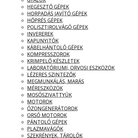
GYALUK
HEGESZTŐ GÉPEK
HORPADÁS JAVÍTÓ GÉPEK
HŐPRÉS GÉPEK
POLISZTIROLVÁGÓ GÉPEK
INVEREREK
KAPUNYITÓK
KÁBELHÁNTOLÓ GÉPEK
KOMPRESSZOROK
KRIMPELŐ KÉSZLETEK
LABORATÓRIUMI, ORVOSI ESZKÖZÖK
LÉZERES SZINTEZŐK
MEGMUNKÁLÁS, MARÁS
MÉRESZKÖZÖK
MOSÓSZIVATTYÚK
MOTOROK
ÓZONGENERÁTOROK
ORSÓ MOTOROK
PÁNTOLÓ GÉPEK
PLAZMAVÁGÓK
SZEKRÉNYEK, TÁROLÓK