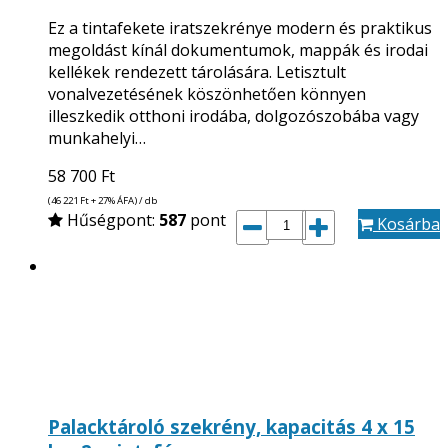
Ez a tintafekete iratszekrénye modern és praktikus
megoldást kínál dokumentumok, mappák és irodai
kellékek rendezett tárolására. Letisztult
vonalvezetésének köszönhetően könnyen
illeszkedik otthoni irodába, dolgozószobába vagy
munkahelyi…
58 700
Ft
(46 221
Ft
+ 27% ÁFA) / db
Hűségpont:
587
pont
Kosárba
Palacktároló szekrény, kapacitás 4 x 15