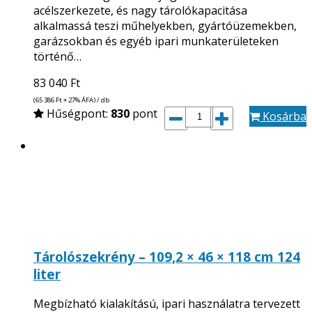
acélszerkezete, és nagy tárolókapacitása
alkalmassá teszi műhelyekben, gyártóüzemekben,
garázsokban és egyéb ipari munkaterületeken
történő…
83 040
Ft
(65 386
Ft
+ 27% ÁFA) / db
Hűségpont:
830
pont
Kosárba
Tárolószekrény – 109,2 × 46 × 118 cm 124
liter
Megbízható kialakítású, ipari használatra tervezett