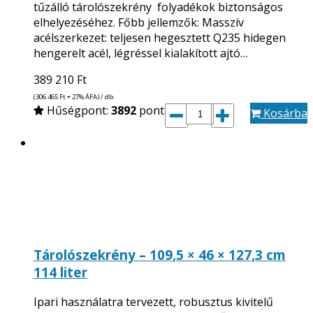
tűzálló tárolószekrény folyadékok biztonságos
elhelyezéséhez. Főbb jellemzők: Masszív
acélszerkezet: teljesen hegesztett Q235 hidegen
hengerelt acél, légréssel kialakított ajtó…
389 210
Ft
(306 465
Ft
+ 27% ÁFA) / db
Hűségpont:
3892
pont
Kosárba
Tárolószekrény – 109,5 × 46 × 127,3 cm
114 liter
Ipari használatra tervezett, robusztus kivitelű