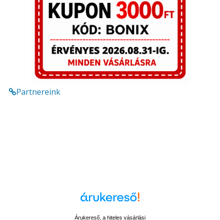
Partnereink
Árukereső, a hiteles vásárlási