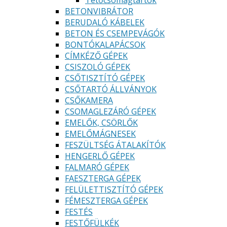
Tetőcsomagtartók
BETONVIBRÁTOR
BERUDALÓ KÁBELEK
BETON ÉS CSEMPEVÁGÓK
BONTÓKALAPÁCSOK
CÍMKÉZŐ GÉPEK
CSISZOLÓ GÉPEK
CSŐTISZTÍTÓ GÉPEK
CSŐTARTÓ ÁLLVÁNYOK
CSŐKAMERA
CSOMAGLEZÁRÓ GÉPEK
EMELŐK, CSÖRLŐK
EMELŐMÁGNESEK
FESZÜLTSÉG ÁTALAKÍTÓK
HENGERLŐ GÉPEK
FALMARÓ GÉPEK
FAESZTERGA GÉPEK
FELÜLETTISZTÍTÓ GÉPEK
FÉMESZTERGA GÉPEK
FESTÉS
FESTŐFÜLKÉK