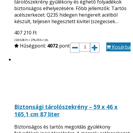
tárolószekrény gyúlékony és éghető folyadékok
biztonságos elhelyezésére. Főbb jellemzők: Tartós
acélszerkezet: Q235 hidegen hengerelt acélból
készült, teljesen hegesztett kivitel (szegecsek…
407 210
Ft
(320 638
Ft
+ 27% ÁFA) / db
Hűségpont:
4072
pont
Kosárba
Biztonsági tárolószekrény – 59 x 46 x
165,1 cm 87 liter
Biztonságos és tartós megoldás gyúlékony