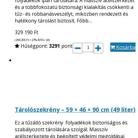
folyadékok ipari tárolására. A masszív acélszerkezet
és a többfokozatú biztonsági kialakítás csökkenti a
tűz- és robbanásveszélyt, miközben rendezett és
hatékony tárolást biztosít. Főbb…
329 190
Ft
(259 205
Ft
+ 27% ÁFA) / db
Hűségpont:
3291
pont
Kosárba
Tárolószekrény – 59 × 46 × 90 cm (49 liter)
Ez a tűzálló szekrény folyadékok biztonságos és
szabályozott tárolására szolgál. Masszív
acélszerkezete és beépített védelmi megoldásai