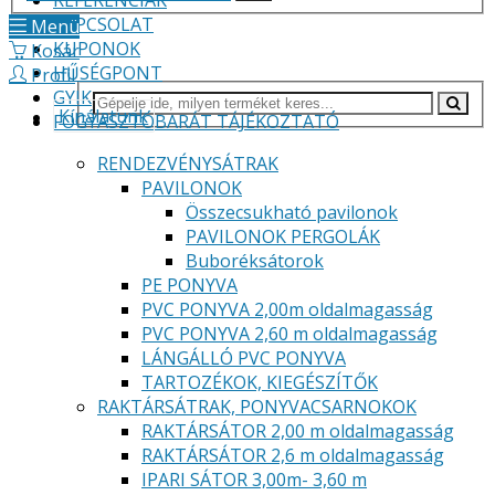
REFERENCIÁK
KAPCSOLAT
Menü
KUPONOK
Kosár
HŰSÉGPONT
Profil
GYIK
Kínálatunk
FOGYASZTÓBARÁT TÁJÉKOZTATÓ
RENDEZVÉNYSÁTRAK
PAVILONOK
Összecsukható pavilonok
PAVILONOK PERGOLÁK
Buboréksátorok
PE PONYVA
PVC PONYVA 2,00m oldalmagasság
PVC PONYVA 2,60 m oldalmagasság
LÁNGÁLLÓ PVC PONYVA
TARTOZÉKOK, KIEGÉSZÍTŐK
RAKTÁRSÁTRAK, PONYVACSARNOKOK
RAKTÁRSÁTOR 2,00 m oldalmagasság
RAKTÁRSÁTOR 2,6 m oldalmagasság
IPARI SÁTOR 3,00m- 3,60 m