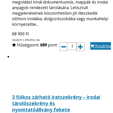
megoldást kínál dokumentumok, mappák és irodai
anyagok rendezett tárolására. Letisztult
megjelenésének köszönhetően jól illeszkedik
otthoni irodába, dolgozószobába vagy munkahelyi
környezetbe…
68 900
Ft
(54 252
Ft
+ 27% ÁFA) / db
Hűségpont:
689
pont
Kosárba
3 fiókos zárható iratszekrény – irodai
tárolószekrény és
nyomtatóállvány,fekete