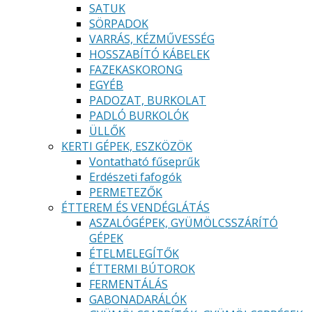
SATUK
SÖRPADOK
VARRÁS, KÉZMŰVESSÉG
HOSSZABÍTÓ KÁBELEK
FAZEKASKORONG
EGYÉB
PADOZAT, BURKOLAT
PADLÓ BURKOLÓK
ÜLLŐK
KERTI GÉPEK, ESZKÖZÖK
Vontatható fűseprűk
Erdészeti fafogók
PERMETEZŐK
ÉTTEREM ÉS VENDÉGLÁTÁS
ASZALÓGÉPEK, GYÜMÖLCSSZÁRÍTÓ
GÉPEK
ÉTELMELEGÍTŐK
ÉTTERMI BÚTOROK
FERMENTÁLÁS
GABONADARÁLÓK