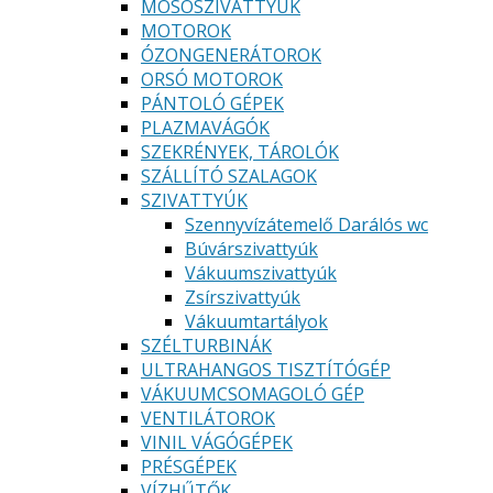
MOSÓSZIVATTYÚK
MOTOROK
ÓZONGENERÁTOROK
ORSÓ MOTOROK
PÁNTOLÓ GÉPEK
PLAZMAVÁGÓK
SZEKRÉNYEK, TÁROLÓK
SZÁLLÍTÓ SZALAGOK
SZIVATTYÚK
Szennyvízátemelő Darálós wc
Búvárszivattyúk
Vákuumszivattyúk
Zsírszivattyúk
Vákuumtartályok
SZÉLTURBINÁK
ULTRAHANGOS TISZTÍTÓGÉP
VÁKUUMCSOMAGOLÓ GÉP
VENTILÁTOROK
VINIL VÁGÓGÉPEK
PRÉSGÉPEK
VÍZHŰTŐK