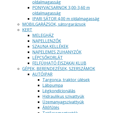
oldalmagasság
PONYVACSARNOK 3,00-3,60 m
oldalmagasság
IPARI SÁTOR 4,00 m oldalmagasság
MOBILGARÁZSOK, sátorgarázsok
KERT
MELEGHÁZ
NAPELLENZŐK
SZAUNA KELLÉKEK
NAPELEMES ZUHANYZÓK
LÉPCSŐKORLÁT
FELFÚJHATÓ ÉJSZAKAI KLUB
GÉPEK, BERENDEZÉSEK, SZERSZÁMOK
AUTÓIPAR
Targonca, traktor ülések
Lábpumpa
Légkondícionálás
Hidraulikus szivattyúk
Üzemanyagszivattyúk
Állőfűtés