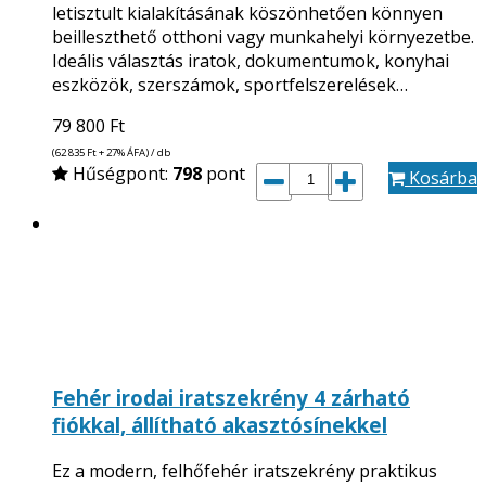
letisztult kialakításának köszönhetően könnyen
beilleszthető otthoni vagy munkahelyi környezetbe.
Ideális választás iratok, dokumentumok, konyhai
eszközök, szerszámok, sportfelszerelések…
79 800
Ft
(62 835
Ft
+ 27% ÁFA) / db
Hűségpont:
798
pont
Kosárba
Fehér irodai iratszekrény 4 zárható
fiókkal, állítható akasztósínekkel
Ez a modern, felhőfehér iratszekrény praktikus