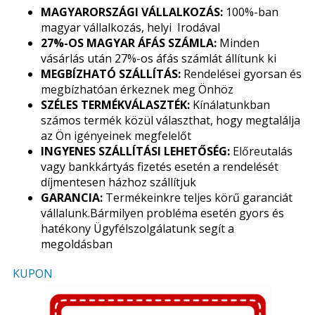
MAGYARORSZÁGI VÁLLALKOZÁS:
100%-ban
magyar vállalkozás, helyi Irodával
27%-OS MAGYAR ÁFÁS SZÁMLA:
Minden
vásárlás után 27%-os áfás számlát állítunk ki
MEGBÍZHATÓ SZÁLLÍTÁS:
Rendelései gyorsan és
megbízhatóan érkeznek meg Önhöz
SZÉLES TERMÉKVÁLASZTÉK:
Kínálatunkban
számos termék közül választhat, hogy megtalálja
az Ön igényeinek megfelelőt
INGYENES SZÁLLÍTÁSI LEHETŐSÉG:
Előreutalás
vagy bankkártyás fizetés esetén a rendelését
díjmentesen házhoz szállítjuk
GARANCIA:
Termékeinkre teljes körű garanciát
vállalunk.Bármilyen probléma esetén gyors és
hatékony Ügyfélszolgálatunk segít a
megoldásban
KUPON