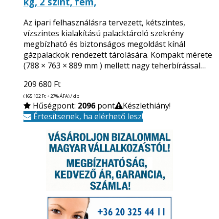
kg, 2 szint, fém,
Az ipari felhasználásra tervezett, kétszintes,
vízszintes kialakítású palacktároló szekrény
megbízható és biztonságos megoldást kínál
gázpalackok rendezett tárolására. Kompakt mérete
(788 × 763 × 889 mm ) mellett nagy teherbírással…
209 680
Ft
(165 102
Ft
+ 27% ÁFA) / db
Hűségpont:
2096
pont
Készlethiány!
Értesítsenek, ha elérhető lesz!