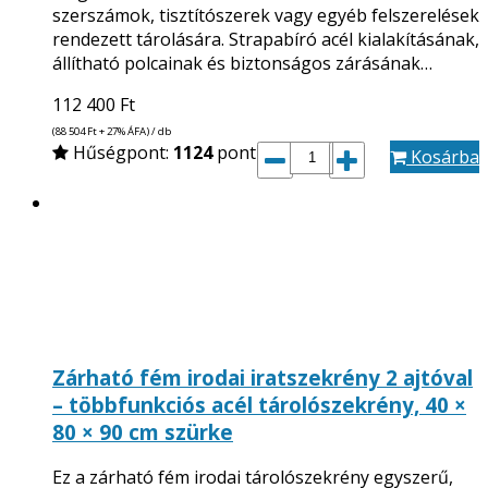
szerszámok, tisztítószerek vagy egyéb felszerelések
rendezett tárolására. Strapabíró acél kialakításának,
állítható polcainak és biztonságos zárásának…
112 400
Ft
(88 504
Ft
+ 27% ÁFA) / db
Hűségpont:
1124
pont
Kosárba
Zárható fém irodai iratszekrény 2 ajtóval
– többfunkciós acél tárolószekrény, 40 ×
80 × 90 cm szürke
Ez a zárható fém irodai tárolószekrény egyszerű,