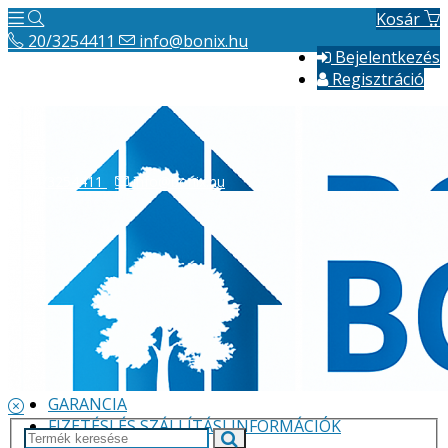
Kosár
20/3254411
info@bonix.hu
Bejelentkezés
Regisztráció
20/3254411
info@bonix.hu
Hírek
ÁSZF
VÁLLALKOZÁS BEMUTATÁSA
GARANCIA
FIZETÉSI ÉS SZÁLLÍTÁSI INFORMÁCIÓK