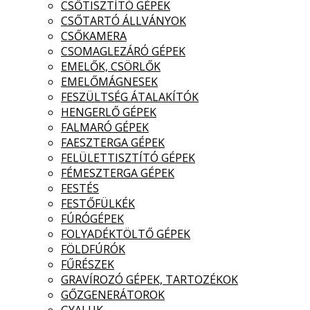
CSŐTISZTÍTÓ GÉPEK
CSŐTARTÓ ÁLLVÁNYOK
CSŐKAMERA
CSOMAGLEZÁRÓ GÉPEK
EMELŐK, CSÖRLŐK
EMELŐMÁGNESEK
FESZÜLTSÉG ÁTALAKÍTÓK
HENGERLŐ GÉPEK
FALMARÓ GÉPEK
FAESZTERGA GÉPEK
FELÜLETTISZTÍTÓ GÉPEK
FÉMESZTERGA GÉPEK
FESTÉS
FESTŐFÜLKÉK
FÚRÓGÉPEK
FOLYADÉKTÖLTŐ GÉPEK
FÖLDFÚRÓK
FŰRÉSZEK
GRAVÍROZÓ GÉPEK, TARTOZÉKOK
GŐZGENERÁTOROK