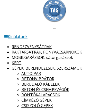
```
Kínálatunk
RENDEZVÉNYSÁTRAK
RAKTÁRSÁTRAK, PONYVACSARNOKOK
MOBILGARÁZSOK, sátorgarázsok
KERT
GÉPEK, BERENDEZÉSEK, SZERSZÁMOK
AUTÓIPAR
BETONVIBRÁTOR
BERUDALÓ KÁBELEK
BETON ÉS CSEMPEVÁGÓK
BONTÓKALAPÁCSOK
CÍMKÉZŐ GÉPEK
CSISZOLÓ GÉPEK