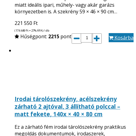
miatt ideális ipari, műhely- vagy akár garázs
környezetben is. A szekrény 59 × 46 × 90 cm…
221 550
Ft
(174 449
Ft
+ 27% ÁFA) / db
Hűségpont:
2215
pont
Kosárba
Irodai tárolószekrény, acélszekrény
zárható 2 ajtóval, 3 állítható polccal –
matt fekete, 140x × 40 × 80 cm
Ez a zárható fém irodai tárolószekrény praktikus
megoldás dokumentumok, irodaszerek,