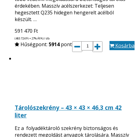
érdekében. Masszív acélszerkezet: Teljesen
hegesztett Q235 hidegen hengerelt acélból
készült. …
591 470
Ft
(465 724
Ft
+ 27% ÁFA) / db
Hűségpont:
5914
pont
Kosárba
Tárolószekrény – 43 × 43 × 46,3 cm 42
liter
Ez a folyadéktároló szekrény biztonságos és
rendezett megoldást anyagok tárolására. Masszív