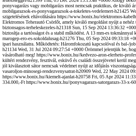
lehetoseggel-h21599
Thu, 05 Dec 2024 15:15:48 +0000
Ahogy bekösz
ponyvagarázs vagy mobilgarázs most nemcsak praktikus, de kiváló ár
mobilgarazsok-es-ponyvagarazsok-a-tokeletes-vedelemert-h21425
We
szigetelésének eltávolítására
https://www.bonix.hu//elektromos-kab
Elektromos Teherautó Csörlőt, amely kiváló megoldást nyújt a nehéz t
biztonsagos-terheleskezeles-h21318
Sun, 15 Sep 2024 13:36:32 +00
biztosítja a tartósságot és a stabil működést. A 13 mm-es tokmánnyal k
marogep-ero-es-sokoldalusag-h21276
Thu, 05 Sep 2024 09:33:18 +0
ipari használatra. Működtetés: Háromfokozatú kapcsolóval és bal-/j
h21134
Wed, 31 Jul 2024 09:27:54 +0000
Örömmel jelentjük be, hog
vásárolható meg!
https://www.bonix.hu//kedvezo-aron-elerheto-profe
kültéri rendezvény, fesztivál, esküvő és családi összejövetel kerül m
jól kiválasztott sátor nemcsak védelmet nyújt az időjárás viszontagsá
vasaroljon-minosegi-rendezvenysatrat-h20909
Wed, 22 May 2024 09
https://www.bonix.hu//kiemelt-ajanlat-h20758
Fri, 05 Apr 2024 11:3
334.000,-Ft
https://www.bonix.hu//ponyvagarazs-satorgarazs-33-x-