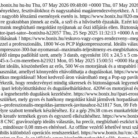
.bonix.hu
hu-hu
Thu, 07 May 2026 09:48:00 +0000
Thu, 07 May 2026
nyekhez, fesztiválokhoz és nagyszabású magánrendezvényekhez. A 160 m
ít nagyobb létszámú események esetén is.
https://www.bonix.hu//820-me
e gyakrabban jönnek az esők, a szél és a hűvösebb éjszakák. Ezért kül
i sátraink megbízható megoldást nyújtanak az őszi időjárás ellen. Bizto
ator-ipari-sator--bonixhu-h22057
Thu, 25 Sep 2025 11:32:13 +0000
A m
lításának !
https://www.bonix.hu//eskuvo-vagy-ceges-rendezveny--meg
zzel a professzionális, 1800 W-os PCP légkompresszorral. Ideális választ
kompresszor-300-bar-nyomassal--maximalis-teljesitmeny-es-megbizhat
védő rámpa padlóhíd szett, amely 3 darab, egyenként 101 x 24,5 x 5 cm-
-245-x-5-cm-meretben-h21921
Mon, 05 May 2025 15:00:51 +0000
Ha g
yaránt ideális, köszönhetően az erős, 500 W-os motorjának és a strapabír
 használat, amellyel könnyedén eltávolíthatja a dugulásokat.
https://www
ktikus megoldással! Most kedvező áron vásárolható meg a Pop-up pavil
 érkezik, hogy rendezvényei mindig sikeresek és biztonságosak legyenek
lis ipari lefolyótisztításhoz és duguláselhárításhoz. 420W-os motorjáva
 a legnehezebb dugulások kezelésére.
https://www.bonix.hu//ipari-er
szüléket, mely gyors és hatékony megoldást kínál járművek horpadásain
ek--professzionalis-megoldas-jarmuvek-javitasahoz-h21817
Sun, 09 Feb
yre szabott termékek készítéséhez. Ez a gép 29x38 cm-es munkafelülett
 kreatív termékek gyors és egyszerű elkészítéséhez.
https://www.bonix
8 CNC gravírozógép ideális választás, ha precíz, megbízható eszközt 
indössze 0,08 mm-es eltéréssel. Az offline vezérlő lehetővé teszi szám
ibilis különböző operációs rendszerekkel.
https://www.bonix.hu//cnc-30