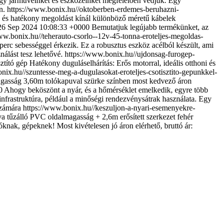
hogy járműveinket és eszközeinket megfelelően védjük. Egy
n.
https://www.bonix.hu//oktoberben-erdemes-beruhazni-
 és hatékony megoldást kínál különböző méretű kábelek
26 Sep 2024 10:08:33 +0000
Bemutatjuk legújabb termékünket, az
ww.bonix.hu//teherauto-csorlo--12v-45-tonna-eroteljes-megoldas-
erc sebességgel érkezik. Ez a robusztus eszköz acélból készült, ami
nálást tesz lehetővé.
https://www.bonix.hu//ujdonsag-furogep-
ztító gép Hatékony duguláselhárítás: Erős motorral, ideális otthoni és
nix.hu//szuntesse-meg-a-dugulasokat-eroteljes-csotisztito-gepunkkel-
magasság 3,60m tolókapuval szürke színben most kedvező áron
0
Ahogy beköszönt a nyár, és a hőmérséklet emelkedik, egyre több
infrastruktúra, például a minőségi rendezvénysátrak használata. Egy
számára
https://www.bonix.hu//keszuljon-a-nyari-esemenyekre-
a tűzálló PVC oldalmagasság + 2,6m erősített szerkezet fehér
knak, gépeknek! Most kivételesen jó áron elérhető, bruttó ár: