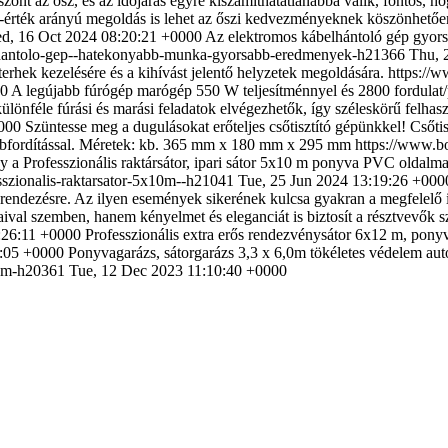
önt az ősz, és az időjárás egyre kiszámíthatatlanabbá válik, fontos, 
-érték arányú megoldás is lehet az őszi kedvezményeknek köszönhetőe
d, 16 Oct 2024 08:20:21 +0000
Az elektromos kábelhántoló gép gyors
elhantolo-gep--hatekonyabb-munka-gyorsabb-eredmenyek-h21366
Thu, 
erhek kezelésére és a kihívást jelentő helyzetek megoldására.
https://w
00
A legújabb fúrógép marógép 550 W teljesítménnyel és 2800 fordulat/p
ülönféle fúrási és marási feladatok elvégezhetők, így széleskörű felhasz
000
Szüntesse meg a dugulásokat erőteljes csőtisztító gépünkkel! Csőtis
obbfordítással. Méretek: kb. 365 mm x 180 mm x 295 mm
https://www.bo
y a Professzionális raktársátor, ipari sátor 5x10 m ponyva PVC oldal
sszionalis-raktarsator-5x10m--h21041
Tue, 25 Jun 2024 13:19:26 +000
egrendezésre. Az ilyen események sikerének kulcsa gyakran a megfelelő 
gaival szemben, hanem kényelmet és eleganciát is biztosít a résztvevők 
:26:11 +0000
Professzionális extra erős rendezvénysátor 6x12 m, ponyv
3:05 +0000
Ponyvagarázs, sátorgarázs 3,3 x 6,0m tökéletes védelem autó
60m-h20361
Tue, 12 Dec 2023 11:10:40 +0000