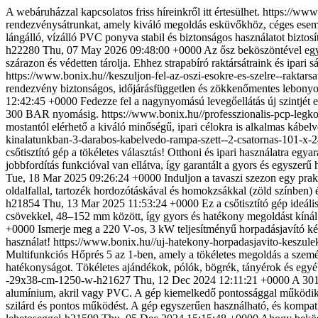
A webáruházzal kapcsolatos friss híreinkről itt értesülhet.
https://www
rendezvénysátrunkat, amely kiváló megoldás esküvőkhöz, céges esemé
lángálló, vízálló PVC ponyva stabil és biztonságos használatot biztos
h22280
Thu, 07 May 2026 09:48:00 +0000
Az ősz beköszöntével egyr
szárazon és védetten tárolja. Ehhez strapabíró raktársátraink és ipar
https://www.bonix.hu//keszuljon-fel-az-oszi-esokre-es-szelre--raktars
rendezvény biztonságos, időjárásfüggetlen és zökkenőmentes lebonyo
12:42:45 +0000
Fedezze fel a nagynyomású levegőellátás új szintjét e
300 BAR nyomásig.
https://www.bonix.hu//professzionalis-pcp-leg
mostantól elérhető a kiváló minőségű, ipari célokra is alkalmas kábel
kinalatunkban-3-darabos-kabelvedo-rampa-szett--2-csatornas-101-x
csőtisztító gép a tökéletes választás! Otthoni és ipari használatra eg
jobbfordítás funkcióval van ellátva, így garantált a gyors és egyszerű
Tue, 18 Mar 2025 09:26:24 +0000
Induljon a tavaszi szezon egy pra
oldalfallal, tartozék hordozótáskával és homokzsákkal (zöld színben)
h21854
Thu, 13 Mar 2025 11:53:24 +0000
Ez a csőtisztító gép ideá
csövekkel, 48–152 mm között, így gyors és hatékony megoldást kínál
+0000
Ismerje meg a 220 V-os, 3 kW teljesítményű horpadásjavító ké
használat!
https://www.bonix.hu//uj-hatekony-horpadasjavito-keszul
Multifunkciós Hőprés 5 az 1-ben, amely a tökéletes megoldás a személ
hatékonyságot. Tökéletes ajándékok, pólók, bögrék, tányérok és egyéb
-29x38-cm-1250-w-h21627
Thu, 12 Dec 2024 12:11:21 +0000
A 301
alumínium, akril vagy PVC. A gép kiemelkedő pontossággal működik, m
szilárd és pontos működést. A gép egyszerűen használható, és kompat