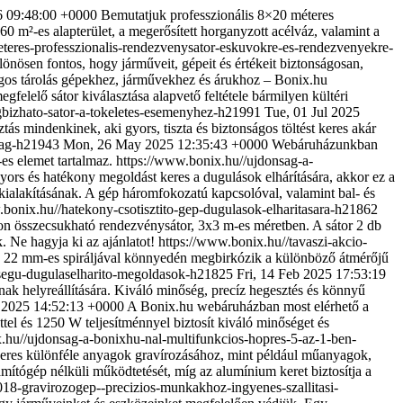
 09:48:00 +0000
Bemutatjuk professzionális 8×20 méteres
²-es alapterület, a megerősített horganyzott acélváz, valamint a
teres-professzionalis-rendezvenysator-eskuvokre-es-rendezvenyekre-
önösen fontos, hogy járműveit, gépeit és értékeit biztonságosan,
nságos tárolás gépekhez, járművekhez és árukhoz – Bonix.hu
egfelelő sátor kiválasztása alapvető feltétele bármilyen kültéri
bizhato-sator-a-tokeletes-esemenyhez-h21991
Tue, 01 Jul 2025
ás mindenkinek, aki gyors, tiszta és biztonságos töltést keres akár
osag-h21943
Mon, 26 May 2025 12:35:43 +0000
Webáruházunkban
es elemet tartalmaz.
https://www.bonix.hu//ujdonsag-a-
yors és hatékony megoldást keres a dugulások elhárítására, akkor ez a
ó kialakításának. A gép háromfokozatú kapcsolóval, valamint bal- és
.bonix.hu//hatekony-csotisztito-gep-dugulasok-elharitasara-h21862
on összecsukható rendezvénysátor, 3x3 m-es méretben. A sátor 2 db
. Ne hagyja ki az ajánlatot!
https://www.bonix.hu//tavaszi-akcio-
l és 22 mm-es spiráljával könnyedén megbirkózik a különböző átmérőjű
ossegu-dugulaselharito-megoldasok-h21825
Fri, 14 Feb 2025 17:53:19
ak helyreállítására. Kiváló minőség, precíz hegesztés és könnyű
 2025 14:52:13 +0000
A Bonix.hu webáruházban most elérhető a
el és 1250 W teljesítménnyel biztosít kiváló minőséget és
.hu//ujdonsag-a-bonixhu-nal-multifunkcios-hopres-5-az-1-ben-
keres különféle anyagok gravírozásához, mint például műanyagok,
ítógép nélküli működtetését, míg az alumínium keret biztosítja a
18-gravirozogep--precizios-munkakhoz-ingyenes-szallitasi-