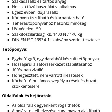
Szakadásálló és tartós anyag
Hosszú távú használatra alkalmas
Egész évben időjárásálló
Könnyen tisztítható és karbantartható
Teherautóponyvához hasonló minőség
UV-védelem: 50
Szakítószilárdság: kb. 1400 N / 140 kg
DIN EN ISO 13934-1 szabvány szerint tesztelve
Tetőponyva:
Egybefüggő, egy darabból készült tetőponyva
Hozzájárul a sátorszerkezet stabilitásához
100%-ban vízálló
Hőhegesztett, nem varrott illesztések
Körbefutó hullámos szegély a rések és huzat
csökkentésére
Oldalfalak és bejáratok:
Az oldalfalak egyenként rögzíthetők
A bejáratok elhelyezése rugalmasan alakítható