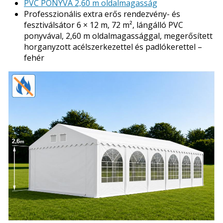
PVC PONYVA 2,60 m oldalmagasság
Professzionális extra erős rendezvény- és
fesztiválsátor 6 × 12 m, 72 m², lángálló PVC
ponyvával, 2,60 m oldalmagassággal, megerősített
horganyzott acélszerkezettel és padlókerettel –
fehér