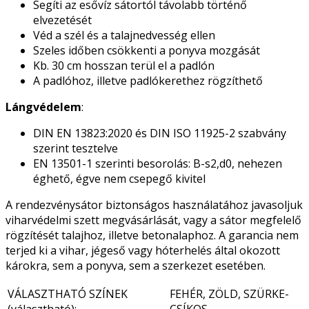
Segíti az esővíz sátortól távolabb történő
elvezetését
Véd a szél és a talajnedvesség ellen
Szeles időben csökkenti a ponyva mozgását
Kb. 30 cm hosszan terül el a padlón
A padlóhoz, illetve padlókerethez rögzíthető
Lángvédelem
:
DIN EN 13823:2020 és DIN ISO 11925-2 szabvány
szerint tesztelve
EN 13501-1 szerinti besorolás: B-s2,d0, nehezen
éghető, égve nem csepegő kivitel
A rendezvénysátor biztonságos használatához javasoljuk
viharvédelmi szett megvásárlását, vagy a sátor megfelelő
rögzítését talajhoz, illetve betonalaphoz. A garancia nem
terjed ki a vihar, jégeső vagy hóterhelés által okozott
károkra, sem a ponyva, sem a szerkezet esetében.
VÁLASZTHATÓ SZÍNEK
FEHÉR, ZÖLD, SZÜRKE-