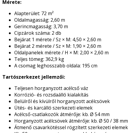
Mérete:
Alapterület: 72 m²
Oldalmagasság: 2,60 m
Gerincmagasság: 3,70 m
Cipzárok száma: 2 db
Bejárat 1 mérete / Sz × M: 4,50 × 2,60 m
Bejárat 2 mérete / Sz × M: 1,90 × 2,60 m
Oldalpanelek mérete / H × M: 2,00 × 2,60 m
Teljes tömeg: 362,9 kg
A csomag leghosszabb oldala: 195 cm
Tartószerkezet jellemzői:
Teljesen horganyzott acélcső váz
Korrózió- és rozsdaálló kialakítás
Belülről és kívülről horganyzott acélcsövek
Ütés- és karcálló szerkezeti elemek
Acélcső-csatlakozók átmérője: kb. Ø 54 mm
Horganyzott acélcsövek átmérője: kb. Ø 50 / 38 mm
Átmenő csavarkötéssel rögzített szerkezeti elemek