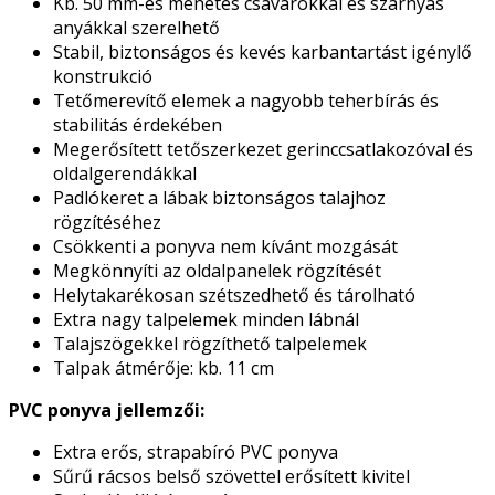
Kb. 50 mm-es menetes csavarokkal és szárnyas
anyákkal szerelhető
Stabil, biztonságos és kevés karbantartást igénylő
konstrukció
Tetőmerevítő elemek a nagyobb teherbírás és
stabilitás érdekében
Megerősített tetőszerkezet gerinccsatlakozóval és
oldalgerendákkal
Padlókeret a lábak biztonságos talajhoz
rögzítéséhez
Csökkenti a ponyva nem kívánt mozgását
Megkönnyíti az oldalpanelek rögzítését
Helytakarékosan szétszedhető és tárolható
Extra nagy talpelemek minden lábnál
Talajszögekkel rögzíthető talpelemek
Talpak átmérője: kb. 11 cm
PVC ponyva jellemzői:
Extra erős, strapabíró PVC ponyva
Sűrű rácsos belső szövettel erősített kivitel