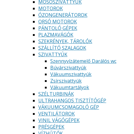
MOSÓSZIVATTYÚK
MOTOROK
ÓZONGENERÁTOROK
ORSÓ MOTOROK
PÁNTOLÓ GÉPEK
PLAZMAVÁGÓK
SZEKRÉNYEK, TÁROLÓK
SZÁLLÍTÓ SZALAGOK
SZIVATTYÚK
Szennyvízátemelő Darálós wc
Búvárszivattyúk
Vákuumszivattyúk
Zsírszivattyúk
Vákuumtartályok
SZÉLTURBINÁK
ULTRAHANGOS TISZTÍTÓGÉP
VÁKUUMCSOMAGOLÓ GÉP
VENTILÁTOROK
VINIL VÁGÓGÉPEK
PRÉSGÉPEK
VÍZHŰTŐK