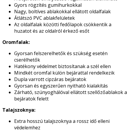
Gyors rögzítés gumihurkokkal
Nagy, boltíves ablakokkal ellátott oldalfalak
Átlátszó PVC ablakfelületek
Az oldalfalak közötti fedőlapok csökkentik a
huzatot és az oldalról érkező esőt
Oromfalak:
Gyorsan felszerelhetők és szükség esetén
cserélhetők
Hatékony védelmet biztosítanak a szél ellen
Mindkét oromfal külön bejárattal rendelkezik
Dupla varrott cipzáras bejáratok
Gyorsan és egyszerűen nyitható kialakítás
Zárható, szúnyoghálóval ellátott szellőzőablakok a
bejáratok felett
Talajszoknya:
Extra hosszú talajszoknya a rossz idő elleni
védelemhez