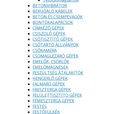
Tetőcsomagtartók
BETONVIBRÁTOR
BERUDALÓ KÁBELEK
BETON ÉS CSEMPEVÁGÓK
BONTÓKALAPÁCSOK
CÍMKÉZŐ GÉPEK
CSISZOLÓ GÉPEK
CSŐTISZTÍTÓ GÉPEK
CSŐTARTÓ ÁLLVÁNYOK
CSŐKAMERA
CSOMAGLEZÁRÓ GÉPEK
EMELŐK, CSÖRLŐK
EMELŐMÁGNESEK
FESZÜLTSÉG ÁTALAKÍTÓK
HENGERLŐ GÉPEK
FALMARÓ GÉPEK
FAESZTERGA GÉPEK
FELÜLETTISZTÍTÓ GÉPEK
FÉMESZTERGA GÉPEK
FESTÉS
FESTŐFÜLKÉK