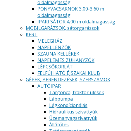
oldalmagasság
PONYVACSARNOK 3,00-3,60 m
oldalmagasság
IPARI SÁTOR 4,00 m oldalmagasság
MOBILGARÁZSOK, sátorgarázsok
KERT
MELEGHÁZ
NAPELLENZŐK
SZAUNA KELLÉKEK
NAPELEMES ZUHANYZÓK
LÉPCSŐKORLÁT
FELFÚJHATÓ ÉJSZAKAI KLUB
GÉPEK, BERENDEZÉSEK, SZERSZÁMOK
AUTÓIPAR
Targonca, traktor ülések
Lábpumpa
Légkondícionálás
Hidraulikus szivattyúk
Üzemanyagszivattyúk
Állőfűtés