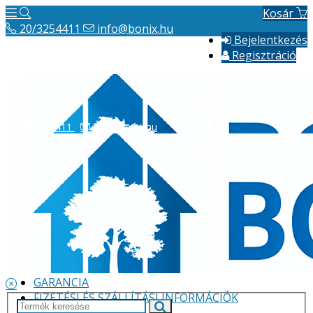
Kosár
20/3254411
info@bonix.hu
Bejelentkezés
Regisztráció
20/3254411
info@bonix.hu
Hírek
ÁSZF
VÁLLALKOZÁS BEMUTATÁSA
GARANCIA
FIZETÉSI ÉS SZÁLLÍTÁSI INFORMÁCIÓK