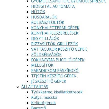
GYÜMÖLCSAPRÍTÓK, GYÜMÖLCSPRÉSEK
HIDEGITAL AUTOMATA
HŰTŐK
HÚSDARÁLÓK
KOLBÁSZTÖLTŐK
KONYHAI ÉTTERMI GÉPEK
KONYHAI FELSZERELÉSEK
DESZTILLÁLÓK
PIZZASÜTŐK, GRILLEZŐK
VATTACUKOR KÉSZÍTŐ GÉPEK
ZÖLDSÉGVÁGÓK
FOKHAGYMA PUCOLÓ GÉPEK
MELEGÍTŐK
PARADICSOM PASZÍROZÓ
TEJSZÍN KÉSZÍTŐ GÉPEK
JÉGKÉSZÍTŐ GÉPEK
ÁLLATTARTÁS
Tyúkketrec, kisállatketrecek
Kutya, macska
Keltetőgépek
Baromfi