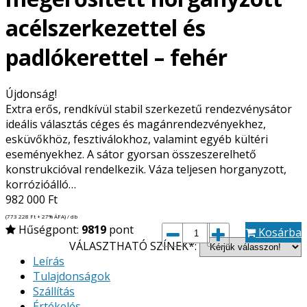
acélszerkezettel és
padlókerettel – fehér
Újdonság!
Extra erős, rendkívül stabil szerkezetű rendezvénysátor
ideális választás céges és magánrendezvényekhez,
esküvőkhöz, fesztiválokhoz, valamint egyéb kültéri
eseményekhez. A sátor gyorsan összeszerelhető
konstrukcióval rendelkezik. Váza teljesen horganyzott,
korrózióálló…
982 000
Ft
(773 228
Ft
+ 27% ÁFA) / db
Hűségpont:
9819
pont
Kosárba
VÁLASZTHATÓ SZÍNEK*:
Leírás
Tulajdonságok
Szállítás
Értékelés