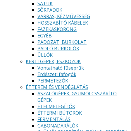
SATUK
SÖRPADOK
VARRÁS, KÉZMŰVESSÉG
HOSSZABÍTÓ KÁBELEK
FAZEKASKORONG
EGYÉB
PADOZAT, BURKOLAT
PADLÓ BURKOLÓK
ÜLLŐK
KERTI GÉPEK, ESZKÖZÖK
Vontatható fűseprűk
Erdészeti fafogók
PERMETEZŐK
ÉTTEREM ÉS VENDÉGLÁTÁS
ASZALÓGÉPEK, GYÜMÖLCSSZÁRÍTÓ
GÉPEK
ÉTELMELEGÍTŐK
ÉTTERMI BÚTOROK
FERMENTÁLÁS
GABONADARÁLÓK