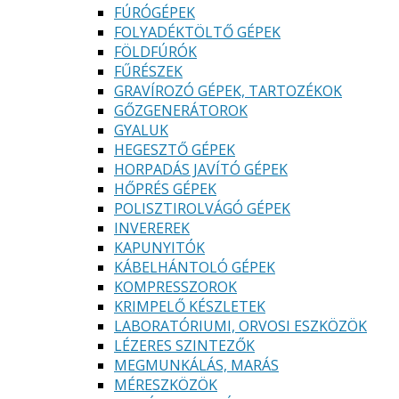
FÚRÓGÉPEK
FOLYADÉKTÖLTŐ GÉPEK
FÖLDFÚRÓK
FŰRÉSZEK
GRAVÍROZÓ GÉPEK, TARTOZÉKOK
GŐZGENERÁTOROK
GYALUK
HEGESZTŐ GÉPEK
HORPADÁS JAVÍTÓ GÉPEK
HŐPRÉS GÉPEK
POLISZTIROLVÁGÓ GÉPEK
INVEREREK
KAPUNYITÓK
KÁBELHÁNTOLÓ GÉPEK
KOMPRESSZOROK
KRIMPELŐ KÉSZLETEK
LABORATÓRIUMI, ORVOSI ESZKÖZÖK
LÉZERES SZINTEZŐK
MEGMUNKÁLÁS, MARÁS
MÉRESZKÖZÖK