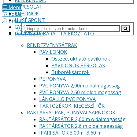
REFERENCIÁK
KAPCSOLAT
Menü
KUPONOK
Kosár
HŰSÉGPONT
Profil
GYIK
Kínálatunk
FOGYASZTÓBARÁT TÁJÉKOZTATÓ
RENDEZVÉNYSÁTRAK
PAVILONOK
Összecsukható pavilonok
PAVILONOK PERGOLÁK
Buboréksátorok
PE PONYVA
PVC PONYVA 2,00m oldalmagasság
PVC PONYVA 2,60 m oldalmagasság
LÁNGÁLLÓ PVC PONYVA
TARTOZÉKOK, KIEGÉSZÍTŐK
RAKTÁRSÁTRAK, PONYVACSARNOKOK
RAKTÁRSÁTOR 2,00 m oldalmagasság
RAKTÁRSÁTOR 2,6 m oldalmagasság
IPARI SÁTOR 3,00m- 3,60 m