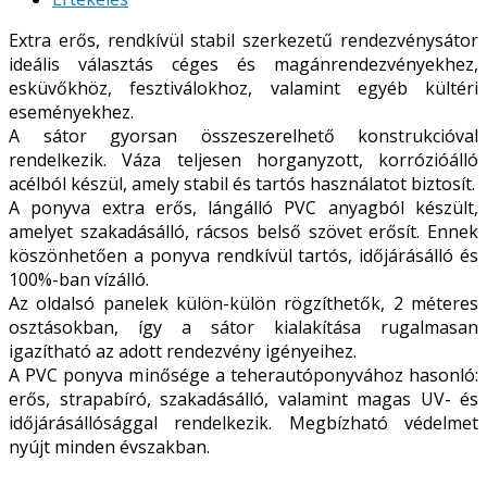
Extra erős, rendkívül stabil szerkezetű rendezvénysátor
ideális választás céges és magánrendezvényekhez,
esküvőkhöz, fesztiválokhoz, valamint egyéb kültéri
eseményekhez.
A sátor gyorsan összeszerelhető konstrukcióval
rendelkezik. Váza teljesen horganyzott, korrózióálló
acélból készül, amely stabil és tartós használatot biztosít.
A ponyva extra erős, lángálló PVC anyagból készült,
amelyet szakadásálló, rácsos belső szövet erősít. Ennek
köszönhetően a ponyva rendkívül tartós, időjárásálló és
100%-ban vízálló.
Az oldalsó panelek külön-külön rögzíthetők, 2 méteres
osztásokban, így a sátor kialakítása rugalmasan
igazítható az adott rendezvény igényeihez.
A PVC ponyva minősége a teherautóponyvához hasonló:
erős, strapabíró, szakadásálló, valamint magas UV- és
időjárásállósággal rendelkezik. Megbízható védelmet
nyújt minden évszakban.