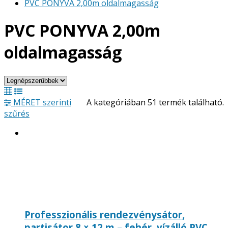
PVC PONYVA 2,00m oldalmagasság
PVC PONYVA 2,00m
oldalmagasság
MÉRET szerinti
A kategóriában 51 termék található.
szűrés
Professzionális rendezvénysátor,
partisátor 8 × 12 m – fehér, vízálló PVC