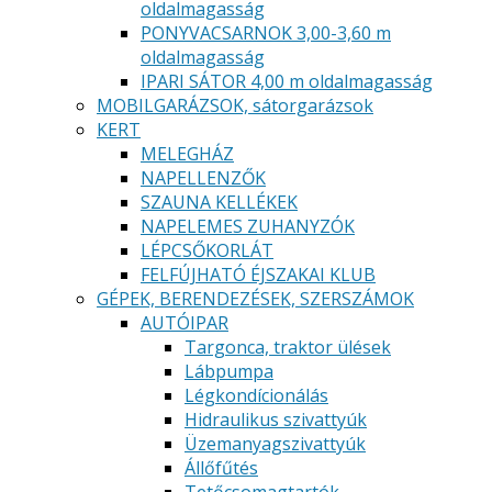
oldalmagasság
PONYVACSARNOK 3,00-3,60 m
oldalmagasság
IPARI SÁTOR 4,00 m oldalmagasság
MOBILGARÁZSOK, sátorgarázsok
KERT
MELEGHÁZ
NAPELLENZŐK
SZAUNA KELLÉKEK
NAPELEMES ZUHANYZÓK
LÉPCSŐKORLÁT
FELFÚJHATÓ ÉJSZAKAI KLUB
GÉPEK, BERENDEZÉSEK, SZERSZÁMOK
AUTÓIPAR
Targonca, traktor ülések
Lábpumpa
Légkondícionálás
Hidraulikus szivattyúk
Üzemanyagszivattyúk
Állőfűtés