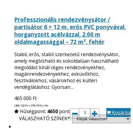
Professzionális rendezvénysátor /
partisátor 6 × 12 m, erős PVC ponyvával,
horganyzott acélvázzal, 2,00 m
oldalmagassággal – 72 m², fehér
Stabil, erős, stabil szerkezetű rendezvénysátor,
amely megbízható és sokoldalúan használható
megoldást kínál céges rendezvényekhez,
magánrendezvényekhez, esküvőkhöz,
fesztiválokhoz, vásárokhoz és kültéri
vendéglátáshoz. Gyorsan…
465 000
Ft
(366 142
Ft
+ 27% ÁFA) / db
Hűségpont:
4650
pont
Kosárba
VÁLASZHATÓ SZÍNEK*: