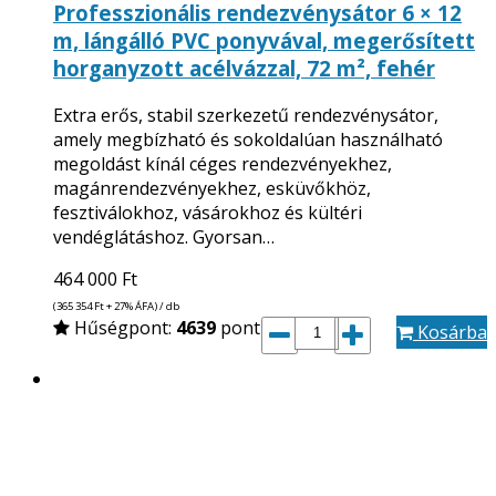
Professzionális rendezvénysátor 6 × 12
m, lángálló PVC ponyvával, megerősített
horganyzott acélvázzal, 72 m², fehér
Extra erős, stabil szerkezetű rendezvénysátor,
amely megbízható és sokoldalúan használható
megoldást kínál céges rendezvényekhez,
magánrendezvényekhez, esküvőkhöz,
fesztiválokhoz, vásárokhoz és kültéri
vendéglátáshoz. Gyorsan…
464 000
Ft
(365 354
Ft
+ 27% ÁFA) / db
Hűségpont:
4639
pont
Kosárba