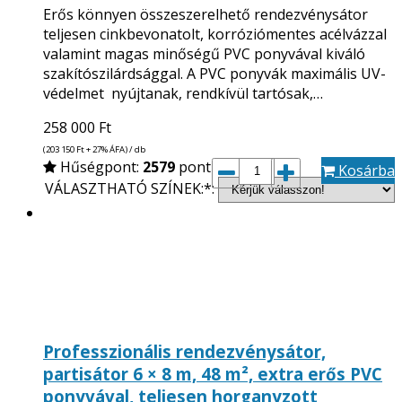
Erős könnyen összeszerelhető rendezvénysátor
teljesen cinkbevonatolt, korróziómentes acélvázzal
valamint magas minőségű PVC ponyvával kiváló
szakítószilárdsággal. A PVC ponyvák maximális UV-
védelmet nyújtanak, rendkívül tartósak,…
258 000
Ft
(203 150
Ft
+ 27% ÁFA) / db
Hűségpont:
2579
pont
Kosárba
VÁLASZTHATÓ SZÍNEK:*:
Professzionális rendezvénysátor,
partisátor 6 × 8 m, 48 m², extra erős PVC
ponyvával, teljesen horganyzott