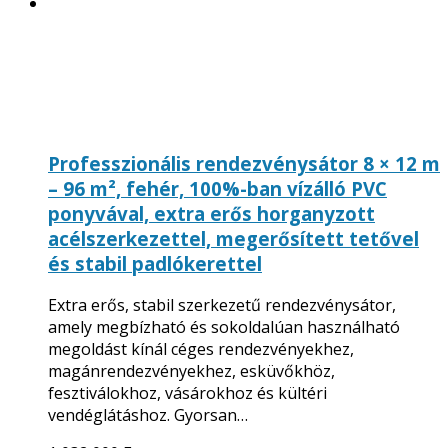
Professzionális rendezvénysátor 8 × 12 m
– 96 m², fehér, 100%-ban vízálló PVC
ponyvával, extra erős horganyzott
acélszerkezettel, megerősített tetővel
és stabil padlókerettel
Extra erős, stabil szerkezetű rendezvénysátor,
amely megbízható és sokoldalúan használható
megoldást kínál céges rendezvényekhez,
magánrendezvényekhez, esküvőkhöz,
fesztiválokhoz, vásárokhoz és kültéri
vendéglátáshoz. Gyorsan…