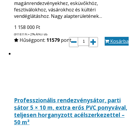
magánrendezvényekhez, esküvőkhöz,
fesztiválokhoz, vásárokhoz és kültéri
vendéglátáshoz. Nagy alapterületének…
1 158 000
Ft
(911 811
Ft
+ 27% ÁFA) / db
Hűségpont:
11579
pont
Kosárba
Professzionális rendezvénysátor, parti
sátor 5 × 10 m, extra erős PVC ponyvával,
teljesen horganyzott acélszerkezettel –
50 m²