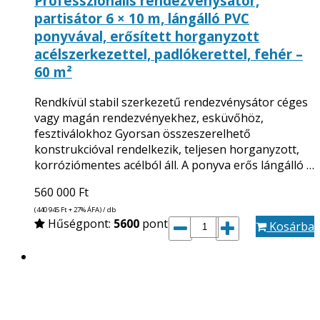
Professzionális rendezvénysátor,
partisátor 6 × 10 m, lángálló PVC
ponyvával, erősített horganyzott
acélszerkezettel, padlókerettel, fehér –
60 m²
Rendkívül stabil szerkezetű rendezvénysátor céges
vagy magán rendezvényekhez, esküvőhöz,
fesztiválokhoz Gyorsan összeszerelhető
konstrukcióval rendelkezik, teljesen horganyzott,
korróziómentes acélból áll. A ponyva erős lángálló …
560 000
Ft
(440 945
Ft
+ 27% ÁFA) / db
Hűségpont:
5600
pont
Kosárba