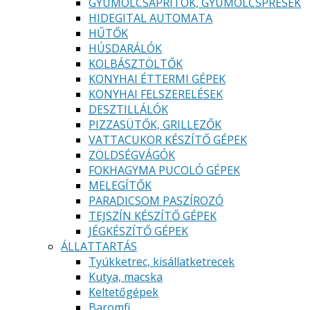
GYÜMÖLCSAPRÍTÓK, GYÜMÖLCSPRÉSEK
HIDEGITAL AUTOMATA
HŰTŐK
HÚSDARÁLÓK
KOLBÁSZTÖLTŐK
KONYHAI ÉTTERMI GÉPEK
KONYHAI FELSZERELÉSEK
DESZTILLÁLÓK
PIZZASÜTŐK, GRILLEZŐK
VATTACUKOR KÉSZÍTŐ GÉPEK
ZÖLDSÉGVÁGÓK
FOKHAGYMA PUCOLÓ GÉPEK
MELEGÍTŐK
PARADICSOM PASZÍROZÓ
TEJSZÍN KÉSZÍTŐ GÉPEK
JÉGKÉSZÍTŐ GÉPEK
ÁLLATTARTÁS
Tyúkketrec, kisállatketrecek
Kutya, macska
Keltetőgépek
Baromfi