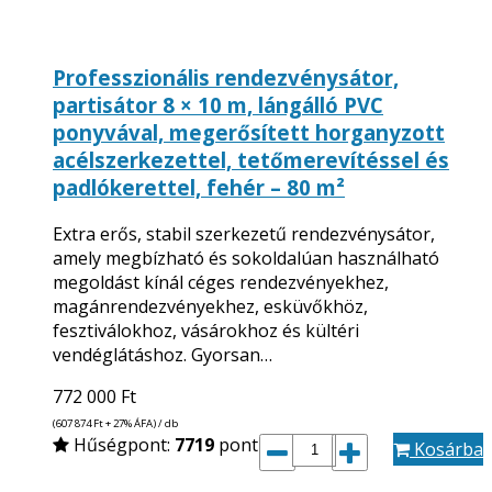
Professzionális rendezvénysátor,
partisátor 8 × 10 m, lángálló PVC
ponyvával, megerősített horganyzott
acélszerkezettel, tetőmerevítéssel és
padlókerettel, fehér – 80 m²
Extra erős, stabil szerkezetű rendezvénysátor,
amely megbízható és sokoldalúan használható
megoldást kínál céges rendezvényekhez,
magánrendezvényekhez, esküvőkhöz,
fesztiválokhoz, vásárokhoz és kültéri
vendéglátáshoz. Gyorsan…
772 000
Ft
(607 874
Ft
+ 27% ÁFA) / db
Hűségpont:
7719
pont
Kosárba