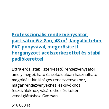
Professzionális rendezvénysátor,
partisátor 6 × 8 m, 48 m², lángálló fehér
PVC ponyvával, megerősített
horganyzott acélszerkezettel és stabil
padlókerettel
Extra erős, stabil szerkezetű rendezvénysátor,
amely megbízható és sokoldalúan használható
megoldást kínál céges rendezvényekhez,
magánrendezvényekhez, esküvőkhöz,
fesztiválokhoz, vásárokhoz és kültéri
vendéglátáshoz. Gyorsan…
516 000
Ft