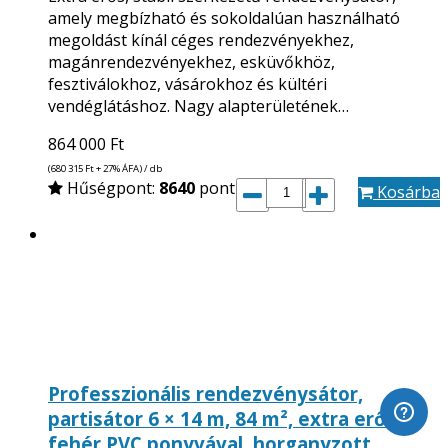
amely megbízható és sokoldalúan használható
megoldást kínál céges rendezvényekhez,
magánrendezvényekhez, esküvőkhöz,
fesztiválokhoz, vásárokhoz és kültéri
vendéglátáshoz. Nagy alapterületének…
864 000
Ft
(680 315
Ft
+ 27% ÁFA) / db
Hűségpont:
8640
pont
Kosárba
Professzionális rendezvénysátor,
partisátor 6 × 14 m, 84 m², extra erős
fehér PVC ponyvával, horganyzott