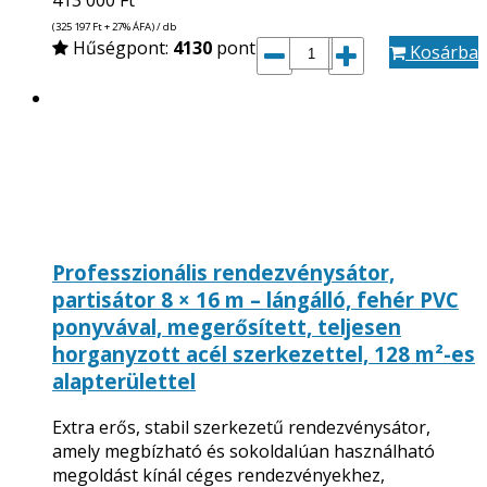
413 000
Ft
(325 197
Ft
+ 27% ÁFA) / db
Hűségpont:
4130
pont
Kosárba
Professzionális rendezvénysátor,
partisátor 8 × 16 m – lángálló, fehér PVC
ponyvával, megerősített, teljesen
horganyzott acél szerkezettel, 128 m²-es
alapterülettel
Extra erős, stabil szerkezetű rendezvénysátor,
amely megbízható és sokoldalúan használható
megoldást kínál céges rendezvényekhez,