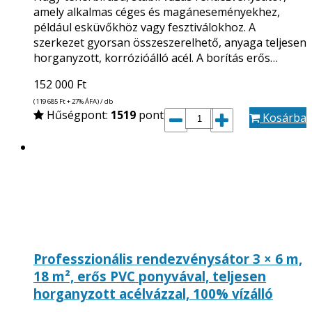
amely alkalmas céges és magáneseményekhez,
például esküvőkhöz vagy fesztiválokhoz. A
szerkezet gyorsan összeszerelhető, anyaga teljesen
horganyzott, korrózióálló acél. A borítás erős…
152 000
Ft
(119 685
Ft
+ 27% ÁFA) / db
Hűségpont:
1519
pont
Kosárba
Professzionális rendezvénysátor 3 × 6 m,
18 m², erős PVC ponyvával, teljesen
horganyzott acélvázzal, 100% vízálló