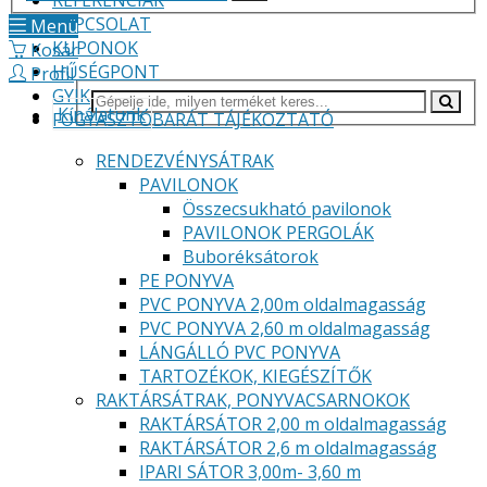
REFERENCIÁK
KAPCSOLAT
Menü
KUPONOK
Kosár
HŰSÉGPONT
Profil
GYIK
Kínálatunk
FOGYASZTÓBARÁT TÁJÉKOZTATÓ
RENDEZVÉNYSÁTRAK
PAVILONOK
Összecsukható pavilonok
PAVILONOK PERGOLÁK
Buboréksátorok
PE PONYVA
PVC PONYVA 2,00m oldalmagasság
PVC PONYVA 2,60 m oldalmagasság
LÁNGÁLLÓ PVC PONYVA
TARTOZÉKOK, KIEGÉSZÍTŐK
RAKTÁRSÁTRAK, PONYVACSARNOKOK
RAKTÁRSÁTOR 2,00 m oldalmagasság
RAKTÁRSÁTOR 2,6 m oldalmagasság
IPARI SÁTOR 3,00m- 3,60 m