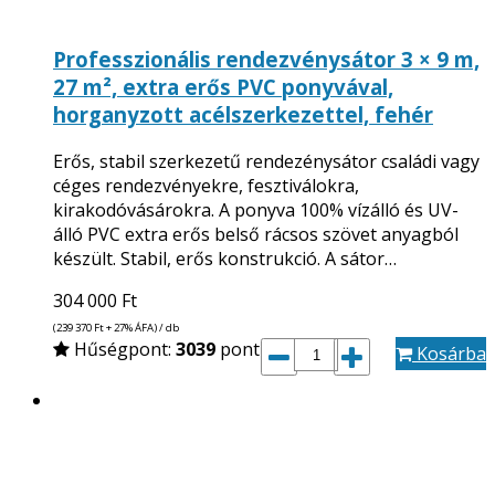
Professzionális rendezvénysátor 3 × 9 m,
27 m², extra erős PVC ponyvával,
horganyzott acélszerkezettel, fehér
Erős, stabil szerkezetű rendezénysátor családi vagy
céges rendezvényekre, fesztiválokra,
kirakodóvásárokra. A ponyva 100% vízálló és UV-
álló PVC extra erős belső rácsos szövet anyagból
készült. Stabil, erős konstrukció. A sátor…
304 000
Ft
(239 370
Ft
+ 27% ÁFA) / db
Hűségpont:
3039
pont
Kosárba