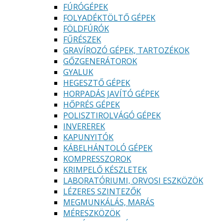
FÚRÓGÉPEK
FOLYADÉKTÖLTŐ GÉPEK
FÖLDFÚRÓK
FŰRÉSZEK
GRAVÍROZÓ GÉPEK, TARTOZÉKOK
GŐZGENERÁTOROK
GYALUK
HEGESZTŐ GÉPEK
HORPADÁS JAVÍTÓ GÉPEK
HŐPRÉS GÉPEK
POLISZTIROLVÁGÓ GÉPEK
INVEREREK
KAPUNYITÓK
KÁBELHÁNTOLÓ GÉPEK
KOMPRESSZOROK
KRIMPELŐ KÉSZLETEK
LABORATÓRIUMI, ORVOSI ESZKÖZÖK
LÉZERES SZINTEZŐK
MEGMUNKÁLÁS, MARÁS
MÉRESZKÖZÖK