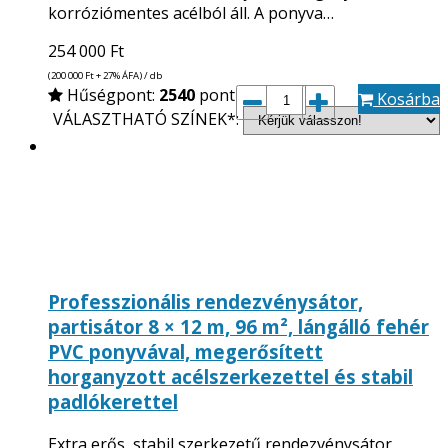
korróziómentes acélból áll. A ponyva…
254 000
Ft
(200 000
Ft
+ 27% ÁFA) / db
Hűségpont:
2540
pont
Kosárba
VÁLASZTHATÓ SZÍNEK*:
Professzionális rendezvénysátor,
partisátor 8 × 12 m, 96 m², lángálló fehér
PVC ponyvával, megerősített
horganyzott acélszerkezettel és stabil
padlókerettel
Extra erős, stabil szerkezetű rendezvénysátor,