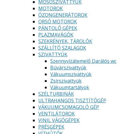
MOSÓSZIVATTYÚK
MOTOROK
ÓZONGENERÁTOROK
ORSÓ MOTOROK
PÁNTOLÓ GÉPEK
PLAZMAVÁGÓK
SZEKRÉNYEK, TÁROLÓK
SZÁLLÍTÓ SZALAGOK
SZIVATTYÚK
Szennyvízátemelő Darálós wc
Búvárszivattyúk
Vákuumszivattyúk
Zsírszivattyúk
Vákuumtartályok
SZÉLTURBINÁK
ULTRAHANGOS TISZTÍTÓGÉP
VÁKUUMCSOMAGOLÓ GÉP
VENTILÁTOROK
VINIL VÁGÓGÉPEK
PRÉSGÉPEK
VÍZHŰTŐK