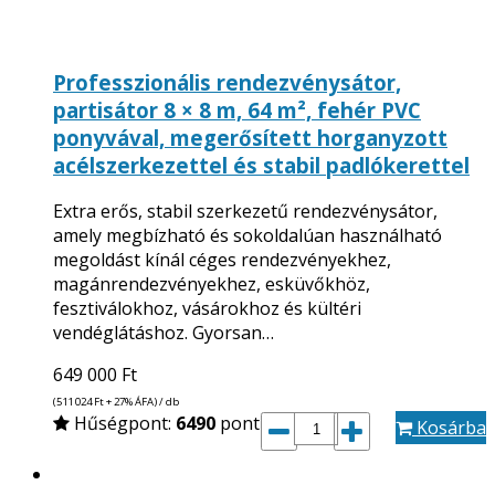
Professzionális rendezvénysátor,
partisátor 8 × 8 m, 64 m², fehér PVC
ponyvával, megerősített horganyzott
acélszerkezettel és stabil padlókerettel
Extra erős, stabil szerkezetű rendezvénysátor,
amely megbízható és sokoldalúan használható
megoldást kínál céges rendezvényekhez,
magánrendezvényekhez, esküvőkhöz,
fesztiválokhoz, vásárokhoz és kültéri
vendéglátáshoz. Gyorsan…
649 000
Ft
(511 024
Ft
+ 27% ÁFA) / db
Hűségpont:
6490
pont
Kosárba