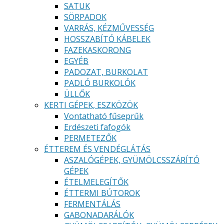
SATUK
SÖRPADOK
VARRÁS, KÉZMŰVESSÉG
HOSSZABÍTÓ KÁBELEK
FAZEKASKORONG
EGYÉB
PADOZAT, BURKOLAT
PADLÓ BURKOLÓK
ÜLLŐK
KERTI GÉPEK, ESZKÖZÖK
Vontatható fűseprűk
Erdészeti fafogók
PERMETEZŐK
ÉTTEREM ÉS VENDÉGLÁTÁS
ASZALÓGÉPEK, GYÜMÖLCSSZÁRÍTÓ
GÉPEK
ÉTELMELEGÍTŐK
ÉTTERMI BÚTOROK
FERMENTÁLÁS
GABONADARÁLÓK