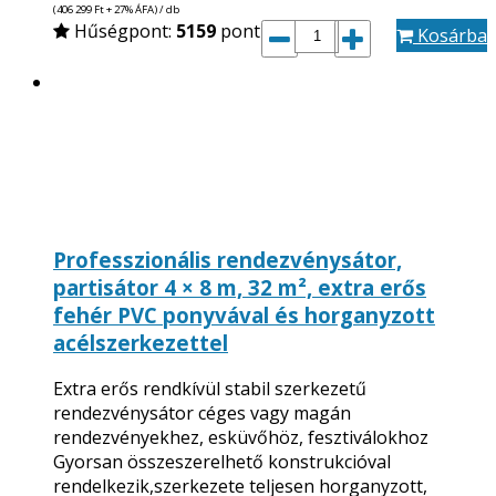
(406 299
Ft
+ 27% ÁFA) / db
Hűségpont:
5159
pont
Kosárba
Professzionális rendezvénysátor,
partisátor 4 × 8 m, 32 m², extra erős
fehér PVC ponyvával és horganyzott
acélszerkezettel
Extra erős rendkívül stabil szerkezetű
rendezvénysátor céges vagy magán
rendezvényekhez, esküvőhöz, fesztiválokhoz
Gyorsan összeszerelhető konstrukcióval
rendelkezik,szerkezete teljesen horganyzott,