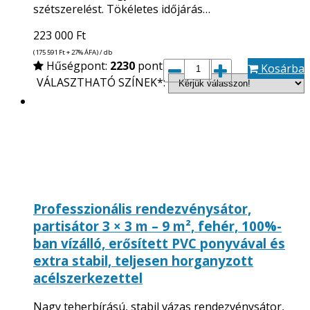
szétszerelést. Tökéletes időjárás…
223 000
Ft
(175 591
Ft
+ 27% ÁFA) / db
Hűségpont:
2230
pont
Kosárba
VÁLASZTHATÓ SZÍNEK*:
Professzionális rendezvénysátor,
partisátor 3 × 3 m – 9 m², fehér, 100%-
ban vízálló, erősített PVC ponyvával és
extra stabil, teljesen horganyzott
acélszerkezettel
Nagy teherbírású, stabil vázas rendezvénysátor,