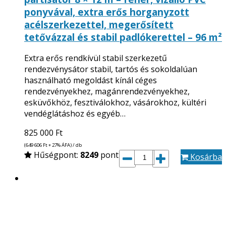
ponyvával, extra erős horganyzott
acélszerkezettel, megerősített
tetővázzal és stabil padlókerettel – 96 m²
Extra erős rendkívül stabil szerkezetű
rendezvénysátor stabil, tartós és sokoldalúan
használható megoldást kínál céges
rendezvényekhez, magánrendezvényekhez,
esküvőkhöz, fesztiválokhoz, vásárokhoz, kültéri
vendéglátáshoz és egyéb…
825 000
Ft
(649 606
Ft
+ 27% ÁFA) / db
Hűségpont:
8249
pont
Kosárba