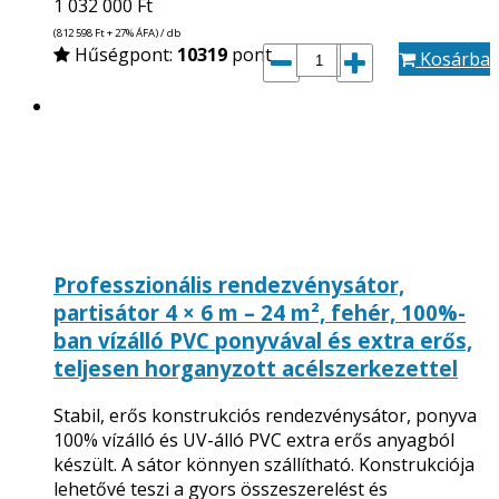
1 032 000
Ft
(812 598
Ft
+ 27% ÁFA) / db
Hűségpont:
10319
pont
Kosárba
Professzionális rendezvénysátor,
partisátor 4 × 6 m – 24 m², fehér, 100%-
ban vízálló PVC ponyvával és extra erős,
teljesen horganyzott acélszerkezettel
Stabil, erős konstrukciós rendezvénysátor, ponyva
100% vízálló és UV-álló PVC extra erős anyagból
készült. A sátor könnyen szállítható. Konstrukciója
lehetővé teszi a gyors összeszerelést és