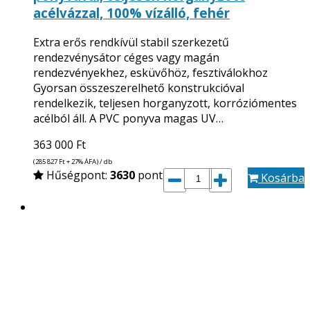
acélvázzal, 100% vízálló, fehér
Extra erős rendkívül stabil szerkezetű
rendezvénysátor céges vagy magán
rendezvényekhez, esküvőhöz, fesztiválokhoz
Gyorsan összeszerelhető konstrukcióval
rendelkezik, teljesen horganyzott, korróziómentes
acélból áll. A PVC ponyva magas UV…
363 000
Ft
(285 827
Ft
+ 27% ÁFA) / db
Hűségpont:
3630
pont
Kosárba