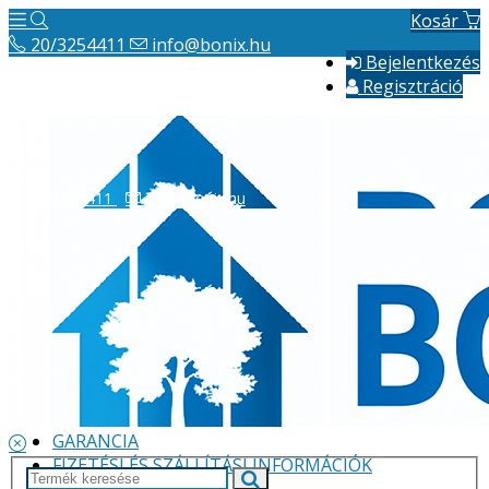
Kosár
20/3254411
info@bonix.hu
Bejelentkezés
Regisztráció
20/3254411
info@bonix.hu
Hírek
ÁSZF
VÁLLALKOZÁS BEMUTATÁSA
GARANCIA
FIZETÉSI ÉS SZÁLLÍTÁSI INFORMÁCIÓK