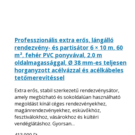
Professzionális extra erős, lángálló
rendezvény- és partisátor 6 × 10 m, 60
m², fehér PVC ponyvával, 2,0 m
oldalmagassággal, Ø 38 mm-es teljesen
horganyzott acélvázzal és acélkábeles
tetőmerevítéssel
Extra erős, stabil szerkezetű rendezvénysátor,
amely megbízható és sokoldalúan használható
megoldást kínál céges rendezvényekhez,
magánrendezvényekhez, esküvőkhöz,
fesztiválokhoz, vásárokhoz és kültéri
vendéglátáshoz. Gyorsan…