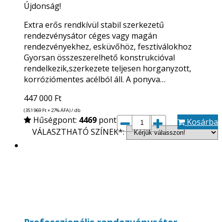
Újdonság!
Extra erős rendkívül stabil szerkezetű
rendezvénysátor céges vagy magán
rendezvényekhez, esküvőhöz, fesztiválokhoz
Gyorsan összeszerelhető konstrukcióval
rendelkezik,szerkezete teljesen horganyzott,
korróziómentes acélból áll. A ponyva…
447 000
Ft
(351 969
Ft
+ 27% ÁFA) / db
Hűségpont:
4469
pont
Kosárba
VÁLASZTHATÓ SZÍNEK*: