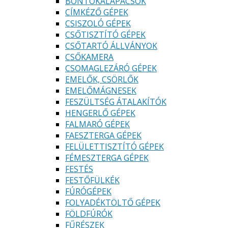
BONTÓKALAPÁCSOK
CÍMKÉZŐ GÉPEK
CSISZOLÓ GÉPEK
CSŐTISZTÍTÓ GÉPEK
CSŐTARTÓ ÁLLVÁNYOK
CSŐKAMERA
CSOMAGLEZÁRÓ GÉPEK
EMELŐK, CSÖRLŐK
EMELŐMÁGNESEK
FESZÜLTSÉG ÁTALAKÍTÓK
HENGERLŐ GÉPEK
FALMARÓ GÉPEK
FAESZTERGA GÉPEK
FELÜLETTISZTÍTÓ GÉPEK
FÉMESZTERGA GÉPEK
FESTÉS
FESTŐFÜLKÉK
FÚRÓGÉPEK
FOLYADÉKTÖLTŐ GÉPEK
FÖLDFÚRÓK
FŰRÉSZEK