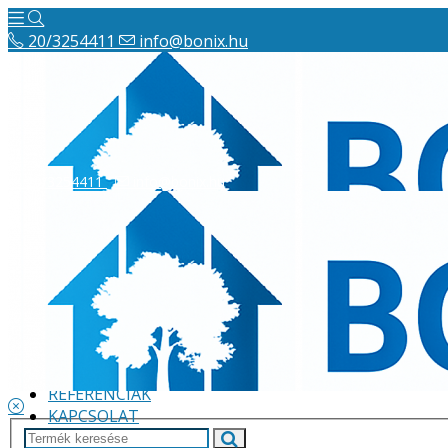
20/3254411
info@bonix.hu
20/3254411
info@bonix.hu
Hírek
ÁSZF
VÁLLALKOZÁS BEMUTATÁSA
GARANCIA
FIZETÉSI ÉS SZÁLLÍTÁSI INFORMÁCIÓK
REFERENCIÁK
KAPCSOLAT
KUPONOK