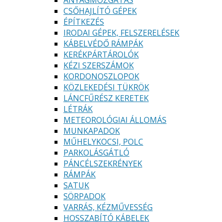
CSŐHAJLÍTÓ GÉPEK
ÉPÍTKEZÉS
IRODAI GÉPEK, FELSZERELÉSEK
KÁBELVÉDŐ RÁMPÁK
KERÉKPÁRTÁROLÓK
KÉZI SZERSZÁMOK
KORDONOSZLOPOK
KÖZLEKEDÉSI TÜKRÖK
LÁNCFŰRÉSZ KERETEK
LÉTRÁK
METEOROLÓGIAI ÁLLOMÁS
MUNKAPADOK
MŰHELYKOCSI, POLC
PARKOLÁSGÁTLÓ
PÁNCÉLSZEKRÉNYEK
RÁMPÁK
SATUK
SÖRPADOK
VARRÁS, KÉZMŰVESSÉG
HOSSZABÍTÓ KÁBELEK