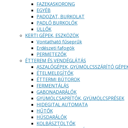
FAZEKASKORONG
EGYÉB
PADOZAT, BURKOLAT
PADLÓ BURKOLÓK
ÜLLŐK
KERTI GÉPEK, ESZKÖZÖK
Vontatható fűseprűk
Erdészeti fafogók
PERMETEZŐK
ÉTTEREM ÉS VENDÉGLÁTÁS
ASZALÓGÉPEK, GYÜMÖLCSSZÁRÍTÓ GÉPE
ÉTELMELEGÍTŐK
ÉTTERMI BÚTOROK
FERMENTÁLÁS
GABONADARÁLÓK
GYÜMÖLCSAPRÍTÓK, GYÜMÖLCSPRÉSEK
HIDEGITAL AUTOMATA
HŰTŐK
HÚSDARÁLÓK
KOLBÁSZTÖLTŐK