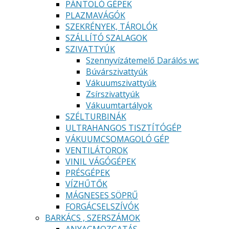
PÁNTOLÓ GÉPEK
PLAZMAVÁGÓK
SZEKRÉNYEK, TÁROLÓK
SZÁLLÍTÓ SZALAGOK
SZIVATTYÚK
Szennyvízátemelő Darálós wc
Búvárszivattyúk
Vákuumszivattyúk
Zsírszivattyúk
Vákuumtartályok
SZÉLTURBINÁK
ULTRAHANGOS TISZTÍTÓGÉP
VÁKUUMCSOMAGOLÓ GÉP
VENTILÁTOROK
VINIL VÁGÓGÉPEK
PRÉSGÉPEK
VÍZHŰTŐK
MÁGNESES SÖPRŰ
FORGÁCSELSZÍVÓK
BARKÁCS , SZERSZÁMOK
ANYAGMOZGATÁS