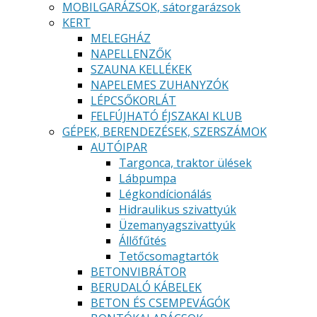
MOBILGARÁZSOK, sátorgarázsok
KERT
MELEGHÁZ
NAPELLENZŐK
SZAUNA KELLÉKEK
NAPELEMES ZUHANYZÓK
LÉPCSŐKORLÁT
FELFÚJHATÓ ÉJSZAKAI KLUB
GÉPEK, BERENDEZÉSEK, SZERSZÁMOK
AUTÓIPAR
Targonca, traktor ülések
Lábpumpa
Légkondícionálás
Hidraulikus szivattyúk
Üzemanyagszivattyúk
Állőfűtés
Tetőcsomagtartók
BETONVIBRÁTOR
BERUDALÓ KÁBELEK
BETON ÉS CSEMPEVÁGÓK