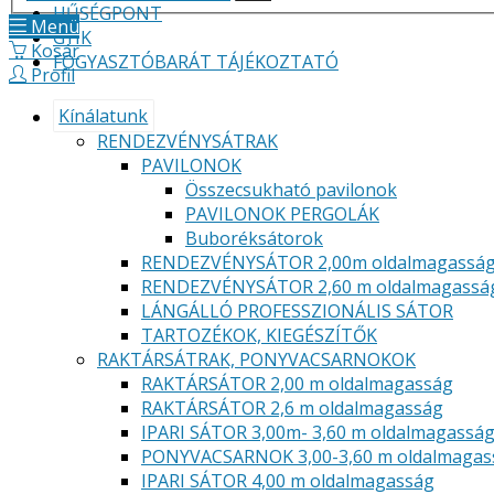
HŰSÉGPONT
Menü
GYIK
Kosár
FOGYASZTÓBARÁT TÁJÉKOZTATÓ
Profil
Kínálatunk
RENDEZVÉNYSÁTRAK
PAVILONOK
Összecsukható pavilonok
PAVILONOK PERGOLÁK
Buboréksátorok
RENDEZVÉNYSÁTOR 2,00m oldalmagassá
RENDEZVÉNYSÁTOR 2,60 m oldalmagassá
LÁNGÁLLÓ PROFESSZIONÁLIS SÁTOR
TARTOZÉKOK, KIEGÉSZÍTŐK
RAKTÁRSÁTRAK, PONYVACSARNOKOK
RAKTÁRSÁTOR 2,00 m oldalmagasság
RAKTÁRSÁTOR 2,6 m oldalmagasság
IPARI SÁTOR 3,00m- 3,60 m oldalmagassá
PONYVACSARNOK 3,00-3,60 m oldalmagas
IPARI SÁTOR 4,00 m oldalmagasság