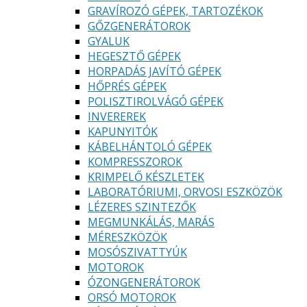
GRAVÍROZÓ GÉPEK, TARTOZÉKOK
GŐZGENERÁTOROK
GYALUK
HEGESZTŐ GÉPEK
HORPADÁS JAVÍTÓ GÉPEK
HŐPRÉS GÉPEK
POLISZTIROLVÁGÓ GÉPEK
INVEREREK
KAPUNYITÓK
KÁBELHÁNTOLÓ GÉPEK
KOMPRESSZOROK
KRIMPELŐ KÉSZLETEK
LABORATÓRIUMI, ORVOSI ESZKÖZÖK
LÉZERES SZINTEZŐK
MEGMUNKÁLÁS, MARÁS
MÉRESZKÖZÖK
MOSÓSZIVATTYÚK
MOTOROK
ÓZONGENERÁTOROK
ORSÓ MOTOROK