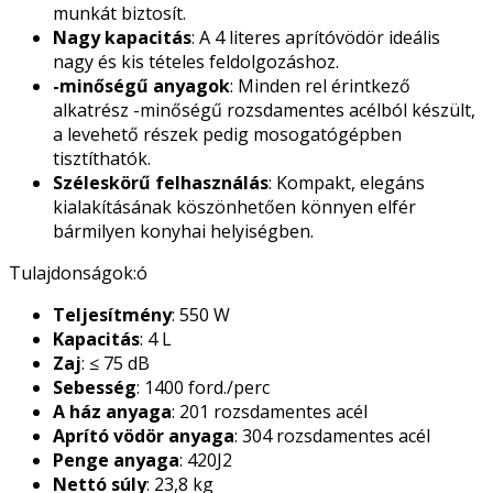
munkát biztosít.
Nagy kapacitás
: A 4 literes aprítóvödör ideális
nagy és kis tételes feldolgozáshoz.
-minőségű anyagok
: Minden rel érintkező
alkatrész -minőségű rozsdamentes acélból készült,
a levehető részek pedig mosogatógépben
tisztíthatók.
Széleskörű felhasználás
: Kompakt, elegáns
kialakításának köszönhetően könnyen elfér
bármilyen konyhai helyiségben.
Tulajdonságok:ó
Teljesítmény
: 550 W
Kapacitás
: 4 L
Zaj
: ≤ 75 dB
Sebesség
: 1400 ford./perc
A ház anyaga
: 201 rozsdamentes acél
Aprító vödör anyaga
: 304 rozsdamentes acél
Penge anyaga
: 420J2
Nettó súly
: 23,8 kg