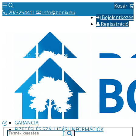
Kosár
20/3254411
info@bonix.hu
Bejelentkezés
Regisztráció
20/3254411
info@bonix.hu
Hírek
ÁSZF
VÁLLALKOZÁS BEMUTATÁSA
GARANCIA
FIZETÉSI ÉS SZÁLLÍTÁSI INFORMÁCIÓK