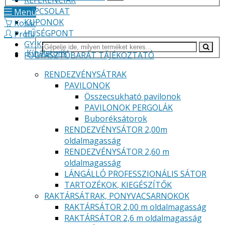
REFERENCIÁK
KAPCSOLAT
Menü
KUPONOK
Kosár
HŰSÉGPONT
Profil
GYIK
Kínálatunk
FOGYASZTÓBARÁT TÁJÉKOZTATÓ
RENDEZVÉNYSÁTRAK
PAVILONOK
Összecsukható pavilonok
PAVILONOK PERGOLÁK
Buboréksátorok
RENDEZVÉNYSÁTOR 2,00m
oldalmagasság
RENDEZVÉNYSÁTOR 2,60 m
oldalmagasság
LÁNGÁLLÓ PROFESSZIONÁLIS SÁTOR
TARTOZÉKOK, KIEGÉSZÍTŐK
RAKTÁRSÁTRAK, PONYVACSARNOKOK
RAKTÁRSÁTOR 2,00 m oldalmagasság
RAKTÁRSÁTOR 2,6 m oldalmagasság