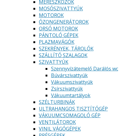
MÉRESZKÖZÖK
MOSÓSZIVATTYÚK
MOTOROK
ÓZONGENERÁTOROK
ORSÓ MOTOROK
PÁNTOLÓ GÉPEK
PLAZMAVÁGÓK
SZEKRÉNYEK, TÁROLÓK
SZÁLLÍTÓ SZALAGOK
SZIVATTYÚK
Szennyvízátemelő Darálós wc
Búvárszivattyúk
Vákuumszivattyúk
Zsírszivattyúk
Vákuumtartályok
SZÉLTURBINÁK
ULTRAHANGOS TISZTÍTÓGÉP
VÁKUUMCSOMAGOLÓ GÉP
VENTILÁTOROK
VINIL VÁGÓGÉPEK
PRÉSGÉPEK