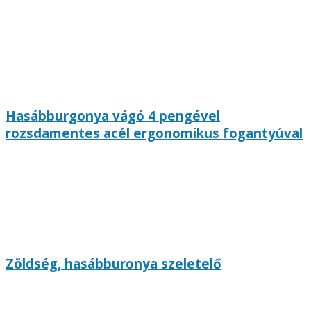
Hasábburgonya vágó 4 pengével
rozsdamentes acél ergonomikus fogantyúval
Zöldség, hasábburonya szeletelő