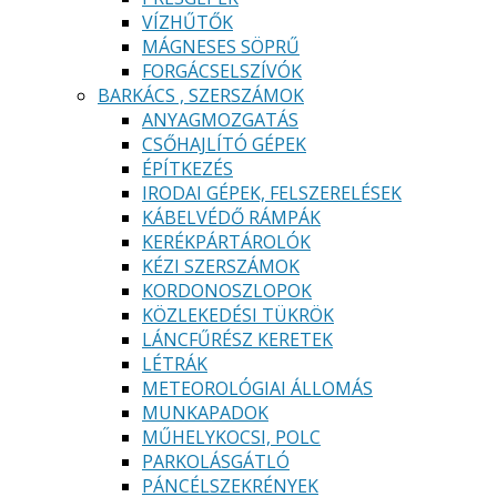
VÍZHŰTŐK
MÁGNESES SÖPRŰ
FORGÁCSELSZÍVÓK
BARKÁCS , SZERSZÁMOK
ANYAGMOZGATÁS
CSŐHAJLÍTÓ GÉPEK
ÉPÍTKEZÉS
IRODAI GÉPEK, FELSZERELÉSEK
KÁBELVÉDŐ RÁMPÁK
KERÉKPÁRTÁROLÓK
KÉZI SZERSZÁMOK
KORDONOSZLOPOK
KÖZLEKEDÉSI TÜKRÖK
LÁNCFŰRÉSZ KERETEK
LÉTRÁK
METEOROLÓGIAI ÁLLOMÁS
MUNKAPADOK
MŰHELYKOCSI, POLC
PARKOLÁSGÁTLÓ
PÁNCÉLSZEKRÉNYEK