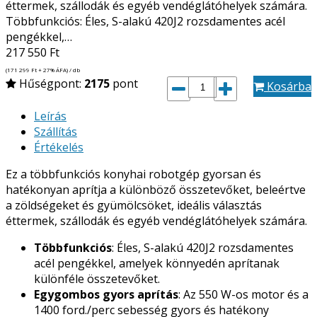
éttermek, szállodák és egyéb vendéglátóhelyek számára.
Többfunkciós: Éles, S-alakú 420J2 rozsdamentes acél
pengékkel,…
217 550
Ft
(171 299
Ft
+ 27% ÁFA) / db
Hűségpont:
2175
pont
Kosárba
Leírás
Szállítás
Értékelés
Ez a többfunkciós konyhai robotgép gyorsan és
hatékonyan aprítja a különböző összetevőket, beleértve
a zöldségeket és gyümölcsöket, ideális választás
éttermek, szállodák és egyéb vendéglátóhelyek számára.
Többfunkciós
: Éles, S-alakú 420J2 rozsdamentes
acél pengékkel, amelyek könnyedén aprítanak
különféle összetevőket.
Egygombos gyors aprítás
: Az 550 W-os motor és a
1400 ford./perc sebesség gyors és hatékony