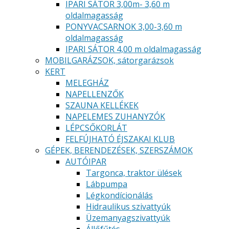
IPARI SÁTOR 3,00m- 3,60 m
oldalmagasság
PONYVACSARNOK 3,00-3,60 m
oldalmagasság
IPARI SÁTOR 4,00 m oldalmagasság
MOBILGARÁZSOK, sátorgarázsok
KERT
MELEGHÁZ
NAPELLENZŐK
SZAUNA KELLÉKEK
NAPELEMES ZUHANYZÓK
LÉPCSŐKORLÁT
FELFÚJHATÓ ÉJSZAKAI KLUB
GÉPEK, BERENDEZÉSEK, SZERSZÁMOK
AUTÓIPAR
Targonca, traktor ülések
Lábpumpa
Légkondícionálás
Hidraulikus szivattyúk
Üzemanyagszivattyúk