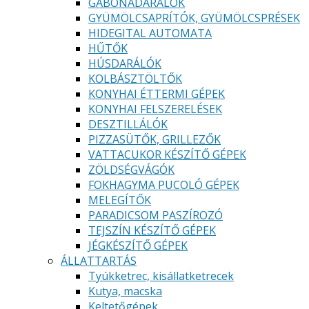
GABONADARÁLÓK
GYÜMÖLCSAPRÍTÓK, GYÜMÖLCSPRÉSEK
HIDEGITAL AUTOMATA
HŰTŐK
HÚSDARÁLÓK
KOLBÁSZTÖLTŐK
KONYHAI ÉTTERMI GÉPEK
KONYHAI FELSZERELÉSEK
DESZTILLÁLÓK
PIZZASÜTŐK, GRILLEZŐK
VATTACUKOR KÉSZÍTŐ GÉPEK
ZÖLDSÉGVÁGÓK
FOKHAGYMA PUCOLÓ GÉPEK
MELEGÍTŐK
PARADICSOM PASZÍROZÓ
TEJSZÍN KÉSZÍTŐ GÉPEK
JÉGKÉSZÍTŐ GÉPEK
ÁLLATTARTÁS
Tyúkketrec, kisállatketrecek
Kutya, macska
Keltetőgépek