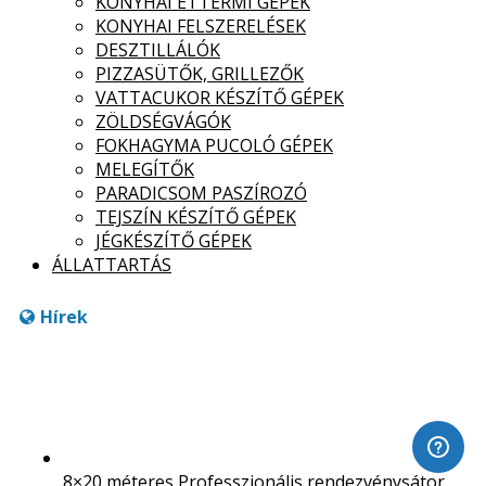
KONYHAI ÉTTERMI GÉPEK
KONYHAI FELSZERELÉSEK
DESZTILLÁLÓK
PIZZASÜTŐK, GRILLEZŐK
VATTACUKOR KÉSZÍTŐ GÉPEK
ZÖLDSÉGVÁGÓK
FOKHAGYMA PUCOLÓ GÉPEK
MELEGÍTŐK
PARADICSOM PASZÍROZÓ
TEJSZÍN KÉSZÍTŐ GÉPEK
JÉGKÉSZÍTŐ GÉPEK
ÁLLATTARTÁS
Hírek
8×20 méteres Professzionális rendezvénysátor