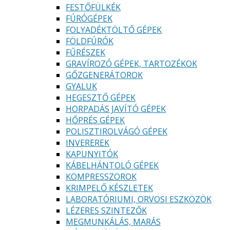
FESTŐFÜLKÉK
FÚRÓGÉPEK
FOLYADÉKTÖLTŐ GÉPEK
FÖLDFÚRÓK
FŰRÉSZEK
GRAVÍROZÓ GÉPEK, TARTOZÉKOK
GŐZGENERÁTOROK
GYALUK
HEGESZTŐ GÉPEK
HORPADÁS JAVÍTÓ GÉPEK
HŐPRÉS GÉPEK
POLISZTIROLVÁGÓ GÉPEK
INVEREREK
KAPUNYITÓK
KÁBELHÁNTOLÓ GÉPEK
KOMPRESSZOROK
KRIMPELŐ KÉSZLETEK
LABORATÓRIUMI, ORVOSI ESZKÖZÖK
LÉZERES SZINTEZŐK
MEGMUNKÁLÁS, MARÁS