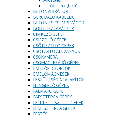
Állőfűtés
Tetőcsomagtartók
BETONVIBRÁTOR
BERUDALÓ KÁBELEK
BETON ÉS CSEMPEVÁGÓK
BONTÓKALAPÁCSOK
CÍMKÉZŐ GÉPEK
CSISZOLÓ GÉPEK
CSŐTISZTÍTÓ GÉPEK
CSŐTARTÓ ÁLLVÁNYOK
CSŐKAMERA
CSOMAGLEZÁRÓ GÉPEK
EMELŐK, CSÖRLŐK
EMELŐMÁGNESEK
FESZÜLTSÉG ÁTALAKÍTÓK
HENGERLŐ GÉPEK
FALMARÓ GÉPEK
FAESZTERGA GÉPEK
FELÜLETTISZTÍTÓ GÉPEK
FÉMESZTERGA GÉPEK
FESTÉS