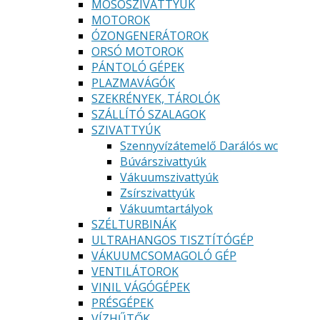
MOSÓSZIVATTYÚK
MOTOROK
ÓZONGENERÁTOROK
ORSÓ MOTOROK
PÁNTOLÓ GÉPEK
PLAZMAVÁGÓK
SZEKRÉNYEK, TÁROLÓK
SZÁLLÍTÓ SZALAGOK
SZIVATTYÚK
Szennyvízátemelő Darálós wc
Búvárszivattyúk
Vákuumszivattyúk
Zsírszivattyúk
Vákuumtartályok
SZÉLTURBINÁK
ULTRAHANGOS TISZTÍTÓGÉP
VÁKUUMCSOMAGOLÓ GÉP
VENTILÁTOROK
VINIL VÁGÓGÉPEK
PRÉSGÉPEK
VÍZHŰTŐK