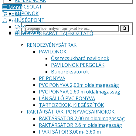
REFERENCIÁK
KAPCSOLAT
Menü
KUPONOK
Kosár
HŰSÉGPONT
Profil
GYIK
Kínálatunk
FOGYASZTÓBARÁT TÁJÉKOZTATÓ
RENDEZVÉNYSÁTRAK
PAVILONOK
Összecsukható pavilonok
PAVILONOK PERGOLÁK
Buboréksátorok
PE PONYVA
PVC PONYVA 2,00m oldalmagasság
PVC PONYVA 2,60 m oldalmagasság
LÁNGÁLLÓ PVC PONYVA
TARTOZÉKOK, KIEGÉSZÍTŐK
RAKTÁRSÁTRAK, PONYVACSARNOKOK
RAKTÁRSÁTOR 2,00 m oldalmagasság
RAKTÁRSÁTOR 2,6 m oldalmagasság
IPARI SÁTOR 3,00m- 3,60 m