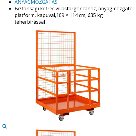
ANYAGMOZGATÁS
Biztonsági ketrec villástargoncához, anyagmozgató
platform, kapuval,109 × 114 cm, 635 kg
teherbírással