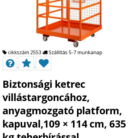
cikkszám 2553
Szállítás 5-7 munkanap
Biztonsági ketrec
villástargoncához,
anyagmozgató platform,
kapuval,109 × 114 cm, 635
kg teherbírással