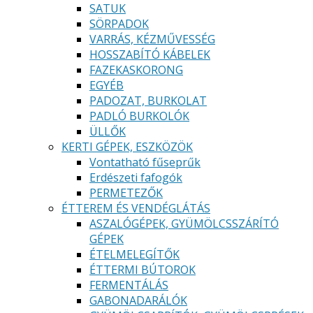
SATUK
SÖRPADOK
VARRÁS, KÉZMŰVESSÉG
HOSSZABÍTÓ KÁBELEK
FAZEKASKORONG
EGYÉB
PADOZAT, BURKOLAT
PADLÓ BURKOLÓK
ÜLLŐK
KERTI GÉPEK, ESZKÖZÖK
Vontatható fűseprűk
Erdészeti fafogók
PERMETEZŐK
ÉTTEREM ÉS VENDÉGLÁTÁS
ASZALÓGÉPEK, GYÜMÖLCSSZÁRÍTÓ
GÉPEK
ÉTELMELEGÍTŐK
ÉTTERMI BÚTOROK
FERMENTÁLÁS
GABONADARÁLÓK