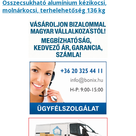
Összecsukható alumínium kézikocsi,
molnárkocsi, terhelehetőség 136 kg