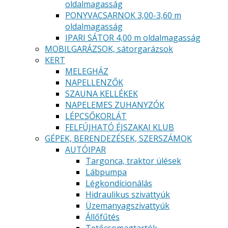
oldalmagasság
PONYVACSARNOK 3,00-3,60 m
oldalmagasság
IPARI SÁTOR 4,00 m oldalmagasság
MOBILGARÁZSOK, sátorgarázsok
KERT
MELEGHÁZ
NAPELLENZŐK
SZAUNA KELLÉKEK
NAPELEMES ZUHANYZÓK
LÉPCSŐKORLÁT
FELFÚJHATÓ ÉJSZAKAI KLUB
GÉPEK, BERENDEZÉSEK, SZERSZÁMOK
AUTÓIPAR
Targonca, traktor ülések
Lábpumpa
Légkondícionálás
Hidraulikus szivattyúk
Üzemanyagszivattyúk
Állőfűtés