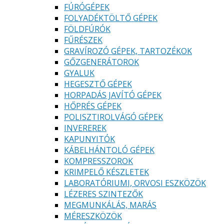
FÚRÓGÉPEK
FOLYADÉKTÖLTŐ GÉPEK
FÖLDFÚRÓK
FŰRÉSZEK
GRAVÍROZÓ GÉPEK, TARTOZÉKOK
GŐZGENERÁTOROK
GYALUK
HEGESZTŐ GÉPEK
HORPADÁS JAVÍTÓ GÉPEK
HŐPRÉS GÉPEK
POLISZTIROLVÁGÓ GÉPEK
INVEREREK
KAPUNYITÓK
KÁBELHÁNTOLÓ GÉPEK
KOMPRESSZOROK
KRIMPELŐ KÉSZLETEK
LABORATÓRIUMI, ORVOSI ESZKÖZÖK
LÉZERES SZINTEZŐK
MEGMUNKÁLÁS, MARÁS
MÉRESZKÖZÖK