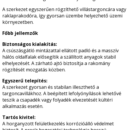
A szerkezet egyszerűen rögzíthető villástargoncára vagy
raklaprakodóra, így gyorsan üzembe helyezhető üzemi
környezetben.
Főbb jellemzők
Biztonságos kialakítás:
A csúszásgátló mintázattal ellátott padló és a masszív
hálós oldalfalak elősegítik a szállított anyagok stabil
elhelyezését. A zárható ajtó biztosítja a rakomány
rögzítését mozgatás közben.
Egyszerű telepítés:
A szerkezet gyorsan és stabilan illeszthető a
targoncavillákhoz. A beépített lefolyónyílások lehetővé
teszik a csapadék vagy folyadék elvezetését kültéri
alkalmazás esetén.
Tartós kivitel:
A horganyzott felületkezelés korrózióálló védelmet