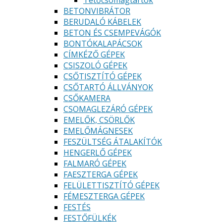
Tetőcsomagtartók
BETONVIBRÁTOR
BERUDALÓ KÁBELEK
BETON ÉS CSEMPEVÁGÓK
BONTÓKALAPÁCSOK
CÍMKÉZŐ GÉPEK
CSISZOLÓ GÉPEK
CSŐTISZTÍTÓ GÉPEK
CSŐTARTÓ ÁLLVÁNYOK
CSŐKAMERA
CSOMAGLEZÁRÓ GÉPEK
EMELŐK, CSÖRLŐK
EMELŐMÁGNESEK
FESZÜLTSÉG ÁTALAKÍTÓK
HENGERLŐ GÉPEK
FALMARÓ GÉPEK
FAESZTERGA GÉPEK
FELÜLETTISZTÍTÓ GÉPEK
FÉMESZTERGA GÉPEK
FESTÉS
FESTŐFÜLKÉK