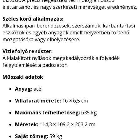
biztosít. A precíz hegesztési technológia hosszú
élettartamot és nagy szerkezeti merevséget eredményez.
Széles körű alkalmazás:
Alkalmas ipari berendezések, szerszámok, karbantartási
eszközök és egyéb anyagok emelt helyzetben történő
mozgatására vagy elhelyezésére.
Vízlefolyó rendszer:
A kialakított nyílások megakadályozzák a folyadék
felgyülemlését a padozaton.
Műszaki adatok
Anyag:
acél
Villafurat mérete:
16 × 6,5 cm
Maximális terhelhetőség:
635 kg
Méretek:
114,3 × 109,2 × 203,2 cm
Saját tömeg:
59 kg