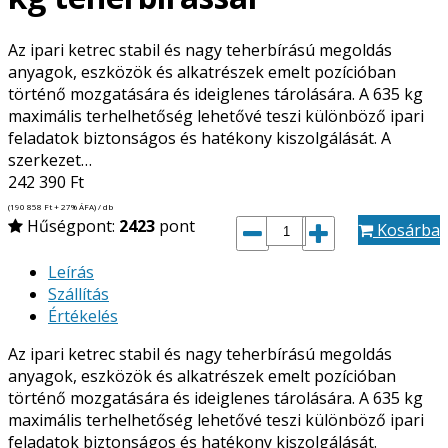
Az ipari ketrec stabil és nagy teherbírású megoldás
anyagok, eszközök és alkatrészek emelt pozícióban
történő mozgatására és ideiglenes tárolására. A 635 kg
maximális terhelhetőség lehetővé teszi különböző ipari
feladatok biztonságos és hatékony kiszolgálását. A
szerkezet…
242 390
Ft
(190 858
Ft
+ 27% ÁFA) / db
Hűségpont:
2423
pont
Kosárba
Leírás
Szállítás
Értékelés
Az ipari ketrec stabil és nagy teherbírású megoldás
anyagok, eszközök és alkatrészek emelt pozícióban
történő mozgatására és ideiglenes tárolására. A 635 kg
maximális terhelhetőség lehetővé teszi különböző ipari
feladatok biztonságos és hatékony kiszolgálását.