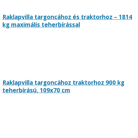
Raklapvilla targoncához és traktorhoz – 1814
kg maximális teherbírással
Raklapvilla targoncához traktorhoz 900 kg
teherbírású, 109x70 cm