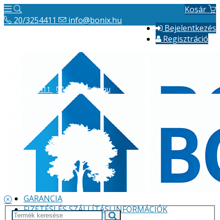
Kosár
20/3254411
info@bonix.hu
Bejelentkezés
Regisztráció
20/3254411
info@bonix.hu
Hírek
ÁSZF
VÁLLALKOZÁS BEMUTATÁSA
GARANCIA
FIZETÉSI ÉS SZÁLLÍTÁSI INFORMÁCIÓK