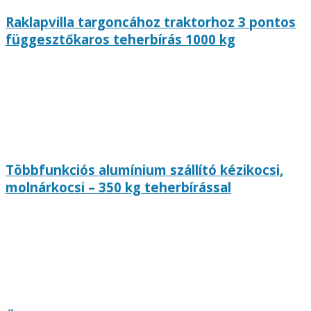
Raklapvilla targoncához traktorhoz 3 pontos
függesztőkaros teherbírás 1000 kg
Többfunkciós alumínium szállító kézikocsi,
molnárkocsi – 350 kg teherbírással