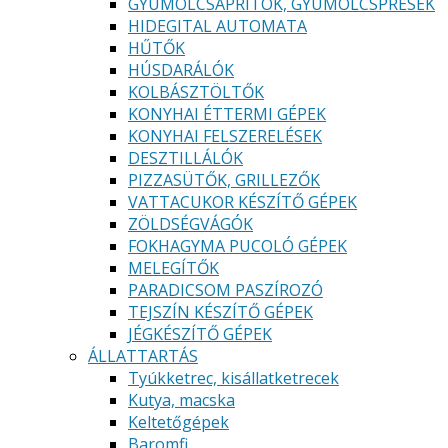
GYÜMÖLCSAPRÍTÓK, GYÜMÖLCSPRÉSEK
HIDEGITAL AUTOMATA
HŰTŐK
HÚSDARÁLÓK
KOLBÁSZTÖLTŐK
KONYHAI ÉTTERMI GÉPEK
KONYHAI FELSZERELÉSEK
DESZTILLÁLÓK
PIZZASÜTŐK, GRILLEZŐK
VATTACUKOR KÉSZÍTŐ GÉPEK
ZÖLDSÉGVÁGÓK
FOKHAGYMA PUCOLÓ GÉPEK
MELEGÍTŐK
PARADICSOM PASZÍROZÓ
TEJSZÍN KÉSZÍTŐ GÉPEK
JÉGKÉSZÍTŐ GÉPEK
ÁLLATTARTÁS
Tyúkketrec, kisállatketrecek
Kutya, macska
Keltetőgépek
Baromfi