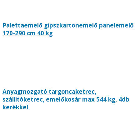
Palettaemelő gipszkartonemelő panelemelő
170-290 cm 40 kg
Anyagmozgató targoncaketrec,
szállítóketrec, emelőkosár max 544 kg, 4db
kerékkel