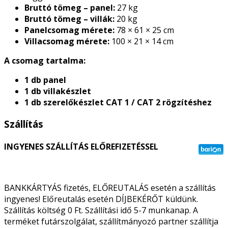
Bruttó tömeg – panel:
27 kg
Bruttó tömeg – villák:
20 kg
Panelcsomag mérete:
78 × 61 × 25 cm
Villacsomag mérete:
100 × 21 × 14 cm
A csomag tartalma:
1 db panel
1 db villakészlet
1 db szerelőkészlet CAT 1 / CAT 2 rögzítéshez
Szállítás
INGYENES SZÁLLÍTÁS ELŐREFIZETÉSSEL
BANKKÁRTYÁS fizetés, ELŐREUTALÁS esetén a szállítás
ingyenes! Előreutalás esetén DÍJBEKÉRŐT küldünk.
Szállítás költség 0 Ft. Szállítási idő 5-7 munkanap. A
terméket futárszolgálat, szállítmányozó partner szállítja