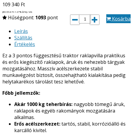
109 340
Ft
(86 094
Ft
+ 27% ÁFA) / db
Hűségpont:
1093
pont
Kosárba
Leírás
Szállítás
Értékelés
Ez a 3 pontos függesztésű traktor raklapvilla praktikus
és erős kiegészítő raklapok, áruk és nehezebb tárgyak
mozgatásához. Masszív acélszerkezete stabil
munkavégzést biztosít, összehajtható kialakítása pedig
helytakarékos tárolást tesz lehetővé.
Főbb jellemzők:
Akár 1000 kg teherbírás:
nagyobb tömegű áruk,
raklapok és egyéb rakományok mozgatására
alkalmas.
Erős acélszerkezet:
tartós, stabil, korrózióálló és
karcálló kivitel.