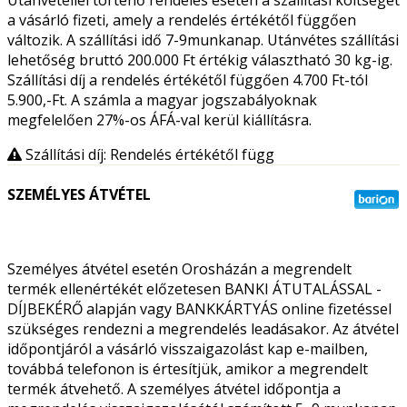
Utánvétellel történő rendelés esetén a szállítási költséget
a vásárló fizeti, amely a rendelés értékétől függően
változik. A szállítási idő 7-9munkanap. Utánvétes szállítási
lehetőség bruttó 200.000 Ft értékig választható 30 kg-ig.
Szállítási díj a rendelés értékétől függően 4.700 Ft-tól
5.900,-Ft. A számla a magyar jogszabályoknak
megfelelően 27%-os ÁFÁ-val kerül kiállításra.
Szállítási díj: Rendelés értékétől függ
SZEMÉLYES ÁTVÉTEL
Személyes átvétel esetén Orosházán a megrendelt
termék ellenértékét előzetesen BANKI ÁTUTALÁSSAL -
DÍJBEKÉRŐ alapján vagy BANKKÁRTYÁS online fizetéssel
szükséges rendezni a megrendelés leadásakor. Az átvétel
időpontjáról a vásárló visszaigazolást kap e-mailben,
továbbá telefonon is értesítjük, amikor a megrendelt
termék átvehető. A személyes átvétel időpontja a