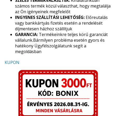
SZÉLES TERMÉKVÁLASZTÉK:
Kínálatunkban
számos termék közül választhat, hogy megtalálja
az Ön igényeinek megfelelőt
INGYENES SZÁLLÍTÁSI LEHETŐSÉG:
Előreutalás
vagy bankkártyás fizetés esetén a rendelését
díjmentesen házhoz szállítjuk
GARANCIA:
Termékeinkre teljes körű garanciát
vállalunk.Bármilyen probléma esetén gyors és
hatékony Ügyfélszolgálatunk segít a
megoldásban
KUPON