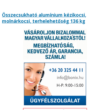
Összecsukható alumínium kézikocsi,
molnárkocsi, terhelehetőség 136 kg