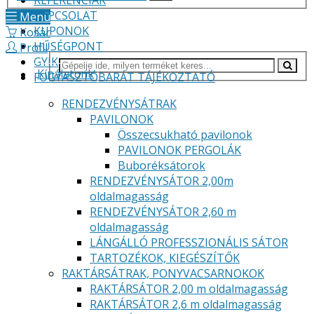
REFERENCIÁK
KAPCSOLAT
Menü
KUPONOK
Kosár
HŰSÉGPONT
Profil
GYIK
Kínálatunk
FOGYASZTÓBARÁT TÁJÉKOZTATÓ
RENDEZVÉNYSÁTRAK
PAVILONOK
Összecsukható pavilonok
PAVILONOK PERGOLÁK
Buboréksátorok
RENDEZVÉNYSÁTOR 2,00m
oldalmagasság
RENDEZVÉNYSÁTOR 2,60 m
oldalmagasság
LÁNGÁLLÓ PROFESSZIONÁLIS SÁTOR
TARTOZÉKOK, KIEGÉSZÍTŐK
RAKTÁRSÁTRAK, PONYVACSARNOKOK
RAKTÁRSÁTOR 2,00 m oldalmagasság
RAKTÁRSÁTOR 2,6 m oldalmagasság