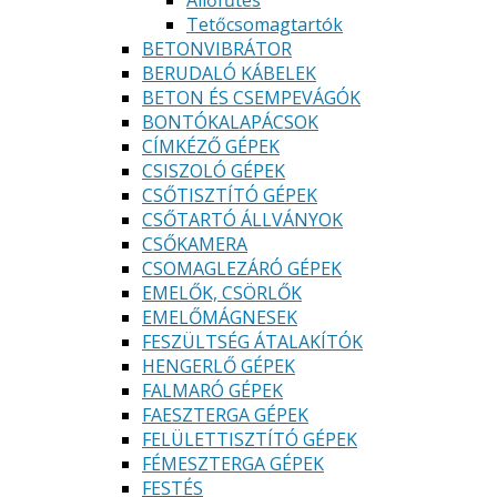
Állőfűtés
Tetőcsomagtartók
BETONVIBRÁTOR
BERUDALÓ KÁBELEK
BETON ÉS CSEMPEVÁGÓK
BONTÓKALAPÁCSOK
CÍMKÉZŐ GÉPEK
CSISZOLÓ GÉPEK
CSŐTISZTÍTÓ GÉPEK
CSŐTARTÓ ÁLLVÁNYOK
CSŐKAMERA
CSOMAGLEZÁRÓ GÉPEK
EMELŐK, CSÖRLŐK
EMELŐMÁGNESEK
FESZÜLTSÉG ÁTALAKÍTÓK
HENGERLŐ GÉPEK
FALMARÓ GÉPEK
FAESZTERGA GÉPEK
FELÜLETTISZTÍTÓ GÉPEK
FÉMESZTERGA GÉPEK
FESTÉS