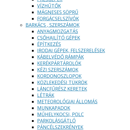
VÍZHŰTŐK
MÁGNESES SÖPRŰ
FORGÁCSELSZÍVÓK
BARKÁCS , SZERSZÁMOK
ANYAGMOZGATÁS
CSŐHAJLÍTÓ GÉPEK
ÉPÍTKEZÉS
IRODAI GÉPEK, FELSZERELÉSEK
KÁBELVÉDŐ RÁMPÁK
KERÉKPÁRTÁROLÓK
KÉZI SZERSZÁMOK
KORDONOSZLOPOK
KÖZLEKEDÉSI TÜKRÖK
LÁNCFŰRÉSZ KERETEK
LÉTRÁK
METEOROLÓGIAI ÁLLOMÁS
MUNKAPADOK
MŰHELYKOCSI, POLC
PARKOLÁSGÁTLÓ
PÁNCÉLSZEKRÉNYEK