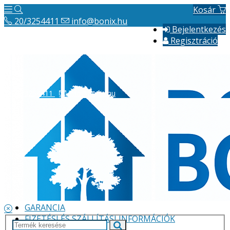
Kosár
20/3254411
info@bonix.hu
Bejelentkezés
Regisztráció
20/3254411
info@bonix.hu
Hírek
ÁSZF
VÁLLALKOZÁS BEMUTATÁSA
GARANCIA
FIZETÉSI ÉS SZÁLLÍTÁSI INFORMÁCIÓK