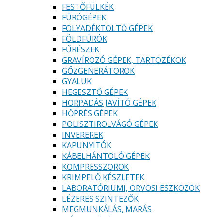
FESTŐFÜLKÉK
FÚRÓGÉPEK
FOLYADÉKTÖLTŐ GÉPEK
FÖLDFÚRÓK
FŰRÉSZEK
GRAVÍROZÓ GÉPEK, TARTOZÉKOK
GŐZGENERÁTOROK
GYALUK
HEGESZTŐ GÉPEK
HORPADÁS JAVÍTÓ GÉPEK
HŐPRÉS GÉPEK
POLISZTIROLVÁGÓ GÉPEK
INVEREREK
KAPUNYITÓK
KÁBELHÁNTOLÓ GÉPEK
KOMPRESSZOROK
KRIMPELŐ KÉSZLETEK
LABORATÓRIUMI, ORVOSI ESZKÖZÖK
LÉZERES SZINTEZŐK
MEGMUNKÁLÁS, MARÁS