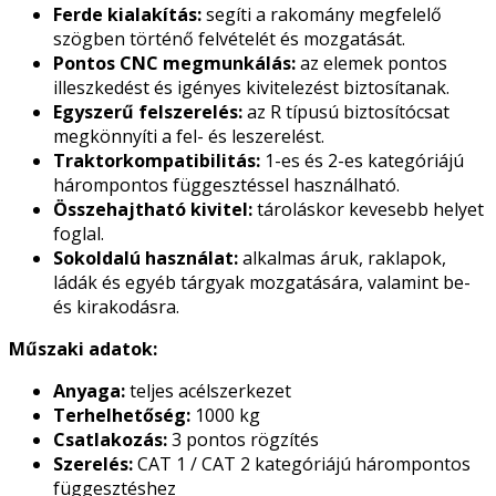
Ferde kialakítás:
segíti a rakomány megfelelő
szögben történő felvételét és mozgatását.
Pontos CNC megmunkálás:
az elemek pontos
illeszkedést és igényes kivitelezést biztosítanak.
Egyszerű felszerelés:
az R típusú biztosítócsat
megkönnyíti a fel- és leszerelést.
Traktorkompatibilitás:
1-es és 2-es kategóriájú
hárompontos függesztéssel használható.
Összehajtható kivitel:
tároláskor kevesebb helyet
foglal.
Sokoldalú használat:
alkalmas áruk, raklapok,
ládák és egyéb tárgyak mozgatására, valamint be-
és kirakodásra.
Műszaki adatok:
Anyaga:
teljes acélszerkezet
Terhelhetőség:
1000 kg
Csatlakozás:
3 pontos rögzítés
Szerelés:
CAT 1 / CAT 2 kategóriájú hárompontos
függesztéshez