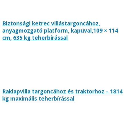
Biztonsági ketrec villástargoncához,
anyagmozgató platform, kapuval,109 × 114
cm, 635 kg teherbírással
Raklapvilla targoncához és traktorhoz – 1814
kg maximális teherbírással