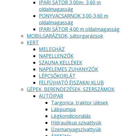
IPARI SÁTOR 3,00m- 3,60 m
oldalmagasság
PONYVACSARNOK 3,00-3,60 m
oldalmagasság
IPARI SÁTOR 4,00 m oldalmagasság
MOBILGARÁZSOK, sátorgarázsok
KERT
MELEGHÁZ
NAPELLENZŐK
SZAUNA KELLÉKEK
NAPELEMES ZUHANYZÓK
LÉPCSŐKORLÁT
FELFÚJHATÓ ÉJSZAKAI KLUB
GÉPEK, BERENDEZÉSEK, SZERSZÁMOK
AUTÓIPAR
Targonca, traktor ülések
Lábpumpa
Légkondícionálás
Hidraulikus szivattyúk
Üzemanyagszivattyúk