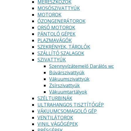
MÉRESZKÖZÖK
MOSÓSZIVATTYÚK
MOTOROK
ÓZONGENERÁTOROK
ORSÓ MOTOROK
PÁNTOLÓ GÉPEK
PLAZMAVÁGÓK
SZEKRÉNYEK, TÁROLÓK
SZÁLLÍTÓ SZALAGOK
SZIVATTYÚK
Szennyvízátemelő Darálós wc
Búvárszivattyúk
Vákuumszivattyúk
Zsírszivattyúk
Vákuumtartályok
SZÉLTURBINÁK
ULTRAHANGOS TISZTÍTÓGÉP
VÁKUUMCSOMAGOLÓ GÉP
VENTILÁTOROK
VINIL VÁGÓGÉPEK
PRÉSGÉPEK