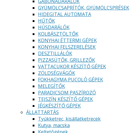
GABONADARÁLÓK
GYÜMÖLCSAPRÍTÓK, GYÜMÖLCSPRÉSEK
HIDEGITAL AUTOMATA
HŰTŐK
HÚSDARÁLÓK
KOLBÁSZTÖLTŐK
KONYHAI ÉTTERMI GÉPEK
KONYHAI FELSZERELÉSEK
DESZTILLÁLÓK
PIZZASÜTŐK, GRILLEZŐK
VATTACUKOR KÉSZÍTŐ GÉPEK
ZÖLDSÉGVÁGÓK
FOKHAGYMA PUCOLÓ GÉPEK
MELEGÍTŐK
PARADICSOM PASZÍROZÓ
TEJSZÍN KÉSZÍTŐ GÉPEK
JÉGKÉSZÍTŐ GÉPEK
ÁLLATTARTÁS
Tyúkketrec, kisállatketrecek
Kutya, macska
Keltetőgépek