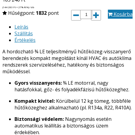
(144 283
Ft
+ 27% ÁFA) / db
Hűségpont:
1832
pont
Kosárba
Leírás
Szállítás
Értékelés
A hordozható ¾ LE teljesítményű hűtőközeg-visszanyerő
berendezés kompakt megoldást kínál HVAC és autóklíma
rendszerek szervizeléséhez, hatékony és biztonságos
működéssel.
Gyors visszanyerés:
¾ LE motorral, nagy
hatásfokkal, gőz- és folyadékfázisú hűtőközeghez.
Kompakt kivitel:
Körülbelül 12 kg tömeg, többféle
hűtőközeghez alkalmazható (pl. R134a, R22, R410A).
Biztonsági védelem:
Nagynyomás esetén
automatikus leállítás a biztonságos üzem
érdekében.