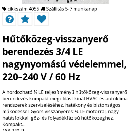
cikkszám 4055
Szállítás 5-7 munkanap
Hűtőközeg-visszanyerő
berendezés 3/4 LE
nagynyomású védelemmel,
220–240 V / 60 Hz
A hordozható ¾ LE teljesítményű hűtőközeg-visszanyerő
berendezés kompakt megoldást kínál HVAC és autóklíma
rendszerek szervizeléséhez, hatékony és biztonságos
működéssel. Gyors visszanyerés: ¾ LE motorral, nagy
hatásfokkal, gőz- és folyadékfázisú hűtőközeghez.
Kompakt…
183 240
Ft