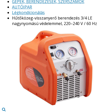
GÉPEK, BERENDEZÉSEK, SZERSZÁMOK
AUTÓIPAR
Légkondícionálás
Hűtőközeg-visszanyerő berendezés 3/4 LE
nagynyomású védelemmel, 220–240 V / 60 Hz