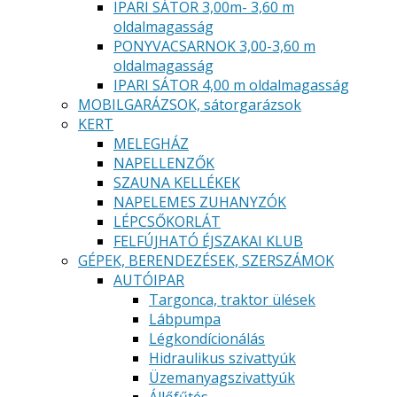
IPARI SÁTOR 3,00m- 3,60 m
oldalmagasság
PONYVACSARNOK 3,00-3,60 m
oldalmagasság
IPARI SÁTOR 4,00 m oldalmagasság
MOBILGARÁZSOK, sátorgarázsok
KERT
MELEGHÁZ
NAPELLENZŐK
SZAUNA KELLÉKEK
NAPELEMES ZUHANYZÓK
LÉPCSŐKORLÁT
FELFÚJHATÓ ÉJSZAKAI KLUB
GÉPEK, BERENDEZÉSEK, SZERSZÁMOK
AUTÓIPAR
Targonca, traktor ülések
Lábpumpa
Légkondícionálás
Hidraulikus szivattyúk
Üzemanyagszivattyúk