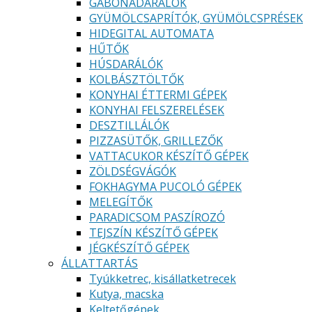
GABONADARÁLÓK
GYÜMÖLCSAPRÍTÓK, GYÜMÖLCSPRÉSEK
HIDEGITAL AUTOMATA
HŰTŐK
HÚSDARÁLÓK
KOLBÁSZTÖLTŐK
KONYHAI ÉTTERMI GÉPEK
KONYHAI FELSZERELÉSEK
DESZTILLÁLÓK
PIZZASÜTŐK, GRILLEZŐK
VATTACUKOR KÉSZÍTŐ GÉPEK
ZÖLDSÉGVÁGÓK
FOKHAGYMA PUCOLÓ GÉPEK
MELEGÍTŐK
PARADICSOM PASZÍROZÓ
TEJSZÍN KÉSZÍTŐ GÉPEK
JÉGKÉSZÍTŐ GÉPEK
ÁLLATTARTÁS
Tyúkketrec, kisállatketrecek
Kutya, macska
Keltetőgépek