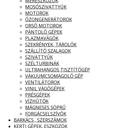
MÉRESZKÖZÖK
MOSÓSZIVATTYÚK
MOTOROK
ÓZONGENERÁTOROK
ORSÓ MOTOROK
PÁNTOLÓ GÉPEK
PLAZMAVÁGÓK
SZEKRÉNYEK, TÁROLÓK
SZÁLLÍTÓ SZALAGOK
SZIVATTYÚK
SZÉLTURBINÁK
ULTRAHANGOS TISZTÍTÓGÉP
VÁKUUMCSOMAGOLÓ GÉP
VENTILÁTOROK
VINIL VÁGÓGÉPEK
PRÉSGÉPEK
VÍZHŰTŐK
MÁGNESES SÖPRŰ
FORGÁCSELSZÍVÓK
BARKÁCS , SZERSZÁMOK
KERTI GÉPEK, ESZKÖZÖK