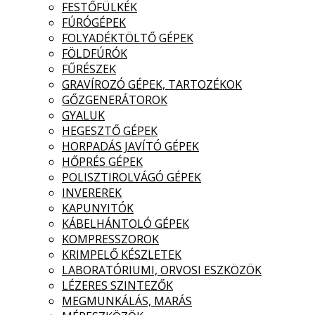
FESTŐFÜLKÉK
FÚRÓGÉPEK
FOLYADÉKTÖLTŐ GÉPEK
FÖLDFÚRÓK
FŰRÉSZEK
GRAVÍROZÓ GÉPEK, TARTOZÉKOK
GŐZGENERÁTOROK
GYALUK
HEGESZTŐ GÉPEK
HORPADÁS JAVÍTÓ GÉPEK
HŐPRÉS GÉPEK
POLISZTIROLVÁGÓ GÉPEK
INVEREREK
KAPUNYITÓK
KÁBELHÁNTOLÓ GÉPEK
KOMPRESSZOROK
KRIMPELŐ KÉSZLETEK
LABORATÓRIUMI, ORVOSI ESZKÖZÖK
LÉZERES SZINTEZŐK
MEGMUNKÁLÁS, MARÁS