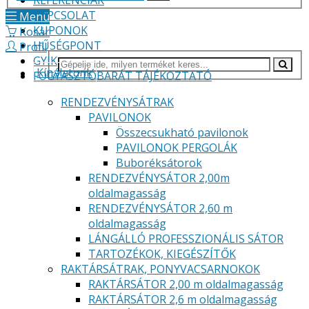
REFERENCIÁK
KAPCSOLAT
Menü
KUPONOK
Kosár
HŰSÉGPONT
Profil
GYIK
Kínálatunk
FOGYASZTÓBARÁT TÁJÉKOZTATÓ
RENDEZVÉNYSÁTRAK
PAVILONOK
Összecsukható pavilonok
PAVILONOK PERGOLÁK
Buboréksátorok
RENDEZVÉNYSÁTOR 2,00m
oldalmagasság
RENDEZVÉNYSÁTOR 2,60 m
oldalmagasság
LÁNGÁLLÓ PROFESSZIONÁLIS SÁTOR
TARTOZÉKOK, KIEGÉSZÍTŐK
RAKTÁRSÁTRAK, PONYVACSARNOKOK
RAKTÁRSÁTOR 2,00 m oldalmagasság
RAKTÁRSÁTOR 2,6 m oldalmagasság