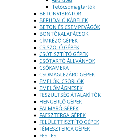
Állőfűtés
Tetőcsomagtartók
BETONVIBRÁTOR
BERUDALÓ KÁBELEK
BETON ÉS CSEMPEVÁGÓK
BONTÓKALAPÁCSOK
CÍMKÉZŐ GÉPEK
CSISZOLÓ GÉPEK
CSŐTISZTÍTÓ GÉPEK
CSŐTARTÓ ÁLLVÁNYOK
CSŐKAMERA
CSOMAGLEZÁRÓ GÉPEK
EMELŐK, CSÖRLŐK
EMELŐMÁGNESEK
FESZÜLTSÉG ÁTALAKÍTÓK
HENGERLŐ GÉPEK
FALMARÓ GÉPEK
FAESZTERGA GÉPEK
FELÜLETTISZTÍTÓ GÉPEK
FÉMESZTERGA GÉPEK
FESTÉS