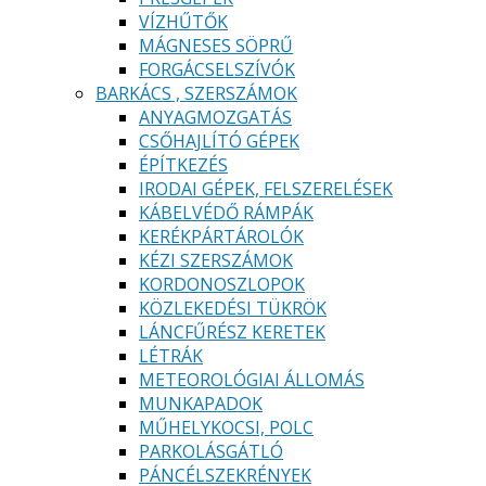
VÍZHŰTŐK
MÁGNESES SÖPRŰ
FORGÁCSELSZÍVÓK
BARKÁCS , SZERSZÁMOK
ANYAGMOZGATÁS
CSŐHAJLÍTÓ GÉPEK
ÉPÍTKEZÉS
IRODAI GÉPEK, FELSZERELÉSEK
KÁBELVÉDŐ RÁMPÁK
KERÉKPÁRTÁROLÓK
KÉZI SZERSZÁMOK
KORDONOSZLOPOK
KÖZLEKEDÉSI TÜKRÖK
LÁNCFŰRÉSZ KERETEK
LÉTRÁK
METEOROLÓGIAI ÁLLOMÁS
MUNKAPADOK
MŰHELYKOCSI, POLC
PARKOLÁSGÁTLÓ
PÁNCÉLSZEKRÉNYEK