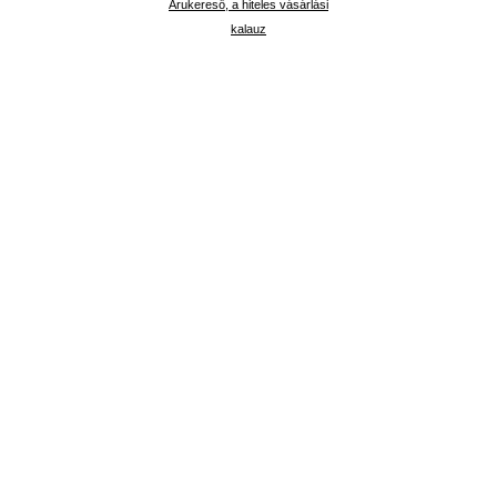
Árukereső, a hiteles vásárlási
kalauz