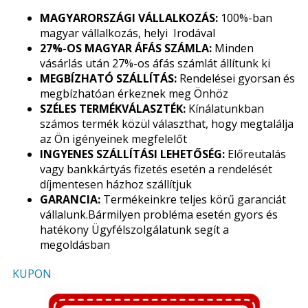
MAGYARORSZÁGI VÁLLALKOZÁS:
100%-ban
magyar vállalkozás, helyi Irodával
27%-OS MAGYAR ÁFÁS SZÁMLA:
Minden
vásárlás után 27%-os áfás számlát állítunk ki
MEGBÍZHATÓ SZÁLLÍTÁS:
Rendelései gyorsan és
megbízhatóan érkeznek meg Önhöz
SZÉLES TERMÉKVÁLASZTÉK:
Kínálatunkban
számos termék közül választhat, hogy megtalálja
az Ön igényeinek megfelelőt
INGYENES SZÁLLÍTÁSI LEHETŐSÉG:
Előreutalás
vagy bankkártyás fizetés esetén a rendelését
díjmentesen házhoz szállítjuk
GARANCIA:
Termékeinkre teljes körű garanciát
vállalunk.Bármilyen probléma esetén gyors és
hatékony Ügyfélszolgálatunk segít a
megoldásban
KUPON