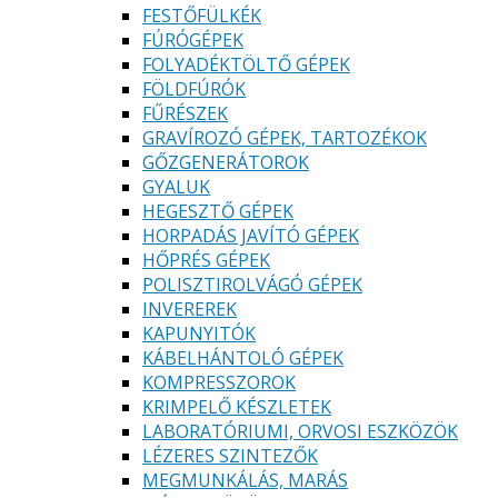
FESTŐFÜLKÉK
FÚRÓGÉPEK
FOLYADÉKTÖLTŐ GÉPEK
FÖLDFÚRÓK
FŰRÉSZEK
GRAVÍROZÓ GÉPEK, TARTOZÉKOK
GŐZGENERÁTOROK
GYALUK
HEGESZTŐ GÉPEK
HORPADÁS JAVÍTÓ GÉPEK
HŐPRÉS GÉPEK
POLISZTIROLVÁGÓ GÉPEK
INVEREREK
KAPUNYITÓK
KÁBELHÁNTOLÓ GÉPEK
KOMPRESSZOROK
KRIMPELŐ KÉSZLETEK
LABORATÓRIUMI, ORVOSI ESZKÖZÖK
LÉZERES SZINTEZŐK
MEGMUNKÁLÁS, MARÁS