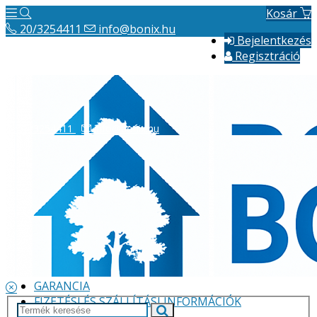
Kosár
20/3254411
info@bonix.hu
Bejelentkezés
Regisztráció
20/3254411
info@bonix.hu
Hírek
ÁSZF
VÁLLALKOZÁS BEMUTATÁSA
GARANCIA
FIZETÉSI ÉS SZÁLLÍTÁSI INFORMÁCIÓK