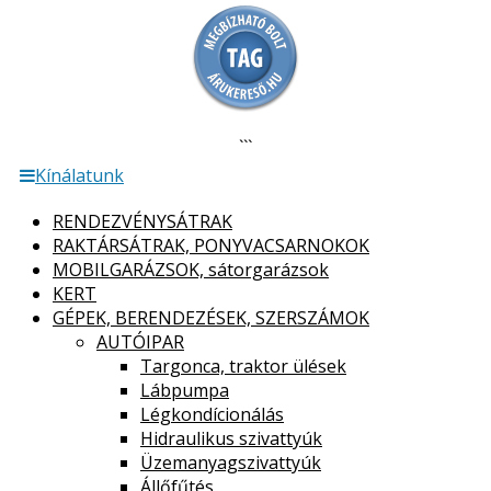
```
Kínálatunk
RENDEZVÉNYSÁTRAK
RAKTÁRSÁTRAK, PONYVACSARNOKOK
MOBILGARÁZSOK, sátorgarázsok
KERT
GÉPEK, BERENDEZÉSEK, SZERSZÁMOK
AUTÓIPAR
Targonca, traktor ülések
Lábpumpa
Légkondícionálás
Hidraulikus szivattyúk
Üzemanyagszivattyúk
Állőfűtés