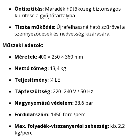
Öntisztítás:
Maradék hűtőközeg biztonságos
kiürítése a gyűjtőtartályba.
Tiszta működés:
Újrafelhasználható szűrővel a
szennyeződések és nedvesség kizárására.
Műszaki adatok:
Méretek:
400 × 250 × 360 mm
Nettó tömeg:
13,4 kg
Teljesítmény:
¾ LE
Tápfeszültség:
220–240 V / 50 Hz
Nagynyomású védelem:
38,6 bar
Fordulatszám:
1450 ford./perc
Max. folyadék-visszanyerési sebesség:
kb. 2,2
kg/perc