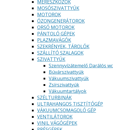
MÉRESZKÖZÖK
MOSÓSZIVATTYÚK
MOTOROK
ÓZONGENERÁTOROK
ORSÓ MOTOROK
PÁNTOLÓ GÉPEK
PLAZMAVÁGÓK
SZEKRÉNYEK, TÁROLÓK
SZÁLLÍTÓ SZALAGOK
SZIVATTYÚK
Szennyvízátemelő Darálós wc
Búvárszivattyúk
Vákuumszivattyúk
Zsírszivattyúk
Vákuumtartályok
SZÉLTURBINÁK
ULTRAHANGOS TISZTÍTÓGÉP
VÁKUUMCSOMAGOLÓ GÉP
VENTILÁTOROK
VINIL VÁGÓGÉPEK
PRÉSGÉPEK