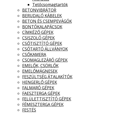
Tetőcsomagtartók
BETONVIBRÁTOR
BERUDALÓ KÁBELEK
BETON ÉS CSEMPEVÁGÓK
BONTÓKALAPÁCSOK
CÍMKÉZŐ GÉPEK
CSISZOLÓ GÉPEK
CSŐTISZTÍTÓ GÉPEK
CSŐTARTÓ ÁLLVÁNYOK
CSŐKAMERA
CSOMAGLEZÁRÓ GÉPEK
EMELŐK, CSÖRLŐK
EMELŐMÁGNESEK
FESZÜLTSÉG ÁTALAKÍTÓK
HENGERLŐ GÉPEK
FALMARÓ GÉPEK
FAESZTERGA GÉPEK
FELÜLETTISZTÍTÓ GÉPEK
FÉMESZTERGA GÉPEK
FESTÉS