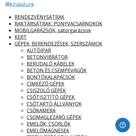
Kínálatunk
RENDEZVÉNYSÁTRAK
RAKTÁRSÁTRAK, PONYVACSARNOKOK
MOBILGARÁZSOK, sátorgarázsok
KERT
GÉPEK, BERENDEZÉSEK, SZERSZÁMOK
AUTÓIPAR
BETONVIBRÁTOR
BERUDALÓ KÁBELEK
BETON ÉS CSEMPEVÁGÓK
BONTÓKALAPÁCSOK
CÍMKÉZŐ GÉPEK
CSISZOLÓ GÉPEK
CSŐTISZTÍTÓ GÉPEK
CSŐTARTÓ ÁLLVÁNYOK
CSŐKAMERA
CSOMAGLEZÁRÓ GÉPEK
EMELŐK, CSÖRLŐK
EMELŐMÁGNESEK