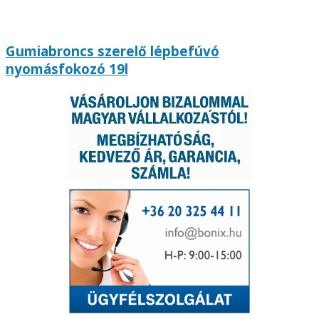
Gumiabroncs szerelő lépbefúvó
nyomásfokozó 19l