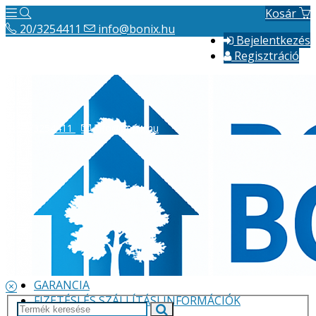
Kosár
20/3254411
info@bonix.hu
Bejelentkezés
Regisztráció
20/3254411
info@bonix.hu
Hírek
ÁSZF
VÁLLALKOZÁS BEMUTATÁSA
GARANCIA
FIZETÉSI ÉS SZÁLLÍTÁSI INFORMÁCIÓK