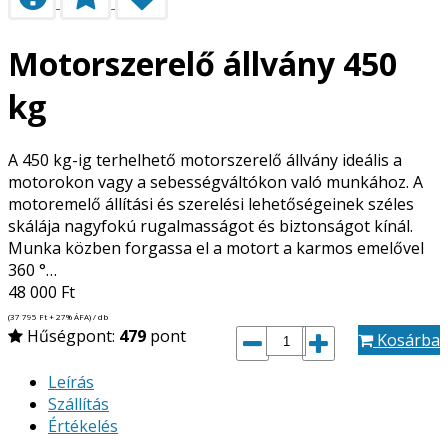
Motorszerelő állvány 450
kg
A 450 kg-ig terhelhető motorszerelő állvány ideális a
motorokon vagy a sebességváltókon való munkához. A
motoremelő állítási és szerelési lehetőségeinek széles
skálája nagyfokú rugalmasságot és biztonságot kínál.
Munka közben forgassa el a motort a karmos emelővel
360 °…
48 000
Ft
(37 795
Ft
+ 27% ÁFA) / db
Hűségpont:
479
pont
Kosárba
Leírás
Szállítás
Értékelés