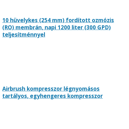
10 hüvelykes (254 mm) fordított ozmózis
(RO) membrán, napi 1200 liter (300 GPD)
teljesítménnyel
Airbrush kompresszor légnyomásos
tartályos, egyhengeres kompresszor