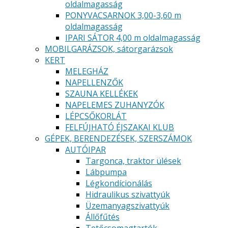
oldalmagasság
PONYVACSARNOK 3,00-3,60 m
oldalmagasság
IPARI SÁTOR 4,00 m oldalmagasság
MOBILGARÁZSOK, sátorgarázsok
KERT
MELEGHÁZ
NAPELLENZŐK
SZAUNA KELLÉKEK
NAPELEMES ZUHANYZÓK
LÉPCSŐKORLÁT
FELFÚJHATÓ ÉJSZAKAI KLUB
GÉPEK, BERENDEZÉSEK, SZERSZÁMOK
AUTÓIPAR
Targonca, traktor ülések
Lábpumpa
Légkondícionálás
Hidraulikus szivattyúk
Üzemanyagszivattyúk
Állőfűtés