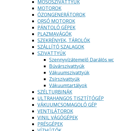
MOSÓSZIVATTYÚK
MOTOROK
ÓZONGENERÁTOROK
ORSÓ MOTOROK
PÁNTOLÓ GÉPEK
PLAZMAVÁGÓK
SZEKRÉNYEK, TÁROLÓK
SZÁLLÍTÓ SZALAGOK
SZIVATTYÚK
Szennyvízátemelő Darálós wc
Búvárszivattyúk
Vákuumszivattyúk
Zsírszivattyúk
Vákuumtartályok
SZÉLTURBINÁK
ULTRAHANGOS TISZTÍTÓGÉP
VÁKUUMCSOMAGOLÓ GÉP
VENTILÁTOROK
VINIL VÁGÓGÉPEK
PRÉSGÉPEK
VÍZHŰTŐK