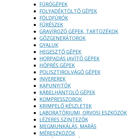
FÚRÓGÉPEK
FOLYADÉKTÖLTŐ GÉPEK
FÖLDFÚRÓK
FŰRÉSZEK
GRAVÍROZÓ GÉPEK, TARTOZÉKOK
GŐZGENERÁTOROK
GYALUK
HEGESZTŐ GÉPEK
HORPADÁS JAVÍTÓ GÉPEK
HŐPRÉS GÉPEK
POLISZTIROLVÁGÓ GÉPEK
INVEREREK
KAPUNYITÓK
KÁBELHÁNTOLÓ GÉPEK
KOMPRESSZOROK
KRIMPELŐ KÉSZLETEK
LABORATÓRIUMI, ORVOSI ESZKÖZÖK
LÉZERES SZINTEZŐK
MEGMUNKÁLÁS, MARÁS
MÉRESZKÖZÖK