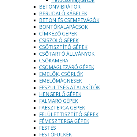
Tetőcsomagtartók
BETONVIBRÁTOR
BERUDALÓ KÁBELEK
BETON ÉS CSEMPEVÁGÓK
BONTÓKALAPÁCSOK
CÍMKÉZŐ GÉPEK
CSISZOLÓ GÉPEK
CSŐTISZTÍTÓ GÉPEK
CSŐTARTÓ ÁLLVÁNYOK
CSŐKAMERA
CSOMAGLEZÁRÓ GÉPEK
EMELŐK, CSÖRLŐK
EMELŐMÁGNESEK
FESZÜLTSÉG ÁTALAKÍTÓK
HENGERLŐ GÉPEK
FALMARÓ GÉPEK
FAESZTERGA GÉPEK
FELÜLETTISZTÍTÓ GÉPEK
FÉMESZTERGA GÉPEK
FESTÉS
FESTŐFÜLKÉK