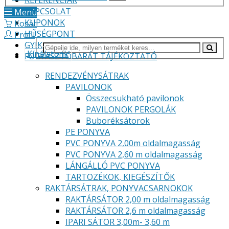
REFERENCIÁK
KAPCSOLAT
Menü
KUPONOK
Kosár
HŰSÉGPONT
Profil
GYIK
Kínálatunk
FOGYASZTÓBARÁT TÁJÉKOZTATÓ
RENDEZVÉNYSÁTRAK
PAVILONOK
Összecsukható pavilonok
PAVILONOK PERGOLÁK
Buboréksátorok
PE PONYVA
PVC PONYVA 2,00m oldalmagasság
PVC PONYVA 2,60 m oldalmagasság
LÁNGÁLLÓ PVC PONYVA
TARTOZÉKOK, KIEGÉSZÍTŐK
RAKTÁRSÁTRAK, PONYVACSARNOKOK
RAKTÁRSÁTOR 2,00 m oldalmagasság
RAKTÁRSÁTOR 2,6 m oldalmagasság
IPARI SÁTOR 3,00m- 3,60 m