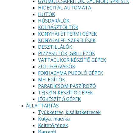
GYÜMÖLCSAPRÍTÓK, GYÜMÖLCSPRÉSEK
HIDEGITAL AUTOMATA
HŰTŐK
HÚSDARÁLÓK
KOLBÁSZTÖLTŐK
KONYHAI ÉTTERMI GÉPEK
KONYHAI FELSZERELÉSEK
DESZTILLÁLÓK
PIZZASÜTŐK, GRILLEZŐK
VATTACUKOR KÉSZÍTŐ GÉPEK
ZÖLDSÉGVÁGÓK
FOKHAGYMA PUCOLÓ GÉPEK
MELEGÍTŐK
PARADICSOM PASZÍROZÓ
TEJSZÍN KÉSZÍTŐ GÉPEK
JÉGKÉSZÍTŐ GÉPEK
ÁLLATTARTÁS
Tyúkketrec, kisállatketrecek
Kutya, macska
Keltetőgépek
Baromfi