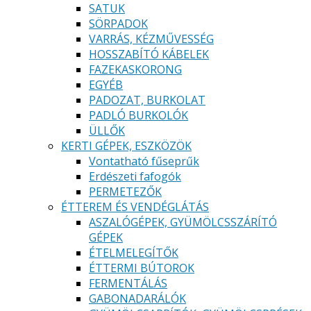
SATUK
SÖRPADOK
VARRÁS, KÉZMŰVESSÉG
HOSSZABÍTÓ KÁBELEK
FAZEKASKORONG
EGYÉB
PADOZAT, BURKOLAT
PADLÓ BURKOLÓK
ÜLLŐK
KERTI GÉPEK, ESZKÖZÖK
Vontatható fűseprűk
Erdészeti fafogók
PERMETEZŐK
ÉTTEREM ÉS VENDÉGLÁTÁS
ASZALÓGÉPEK, GYÜMÖLCSSZÁRÍTÓ
GÉPEK
ÉTELMELEGÍTŐK
ÉTTERMI BÚTOROK
FERMENTÁLÁS
GABONADARÁLÓK