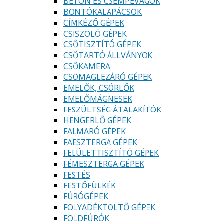
BETON ÉS CSEMPEVÁGÓK
BONTÓKALAPÁCSOK
CÍMKÉZŐ GÉPEK
CSISZOLÓ GÉPEK
CSŐTISZTÍTÓ GÉPEK
CSŐTARTÓ ÁLLVÁNYOK
CSŐKAMERA
CSOMAGLEZÁRÓ GÉPEK
EMELŐK, CSÖRLŐK
EMELŐMÁGNESEK
FESZÜLTSÉG ÁTALAKÍTÓK
HENGERLŐ GÉPEK
FALMARÓ GÉPEK
FAESZTERGA GÉPEK
FELÜLETTISZTÍTÓ GÉPEK
FÉMESZTERGA GÉPEK
FESTÉS
FESTŐFÜLKÉK
FÚRÓGÉPEK
FOLYADÉKTÖLTŐ GÉPEK
FÖLDFÚRÓK