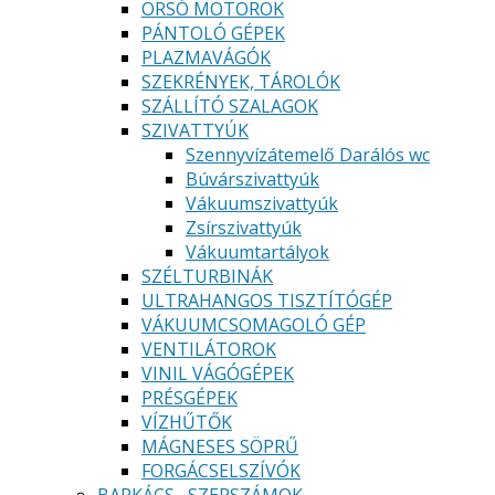
ORSÓ MOTOROK
PÁNTOLÓ GÉPEK
PLAZMAVÁGÓK
SZEKRÉNYEK, TÁROLÓK
SZÁLLÍTÓ SZALAGOK
SZIVATTYÚK
Szennyvízátemelő Darálós wc
Búvárszivattyúk
Vákuumszivattyúk
Zsírszivattyúk
Vákuumtartályok
SZÉLTURBINÁK
ULTRAHANGOS TISZTÍTÓGÉP
VÁKUUMCSOMAGOLÓ GÉP
VENTILÁTOROK
VINIL VÁGÓGÉPEK
PRÉSGÉPEK
VÍZHŰTŐK
MÁGNESES SÖPRŰ
FORGÁCSELSZÍVÓK
BARKÁCS , SZERSZÁMOK