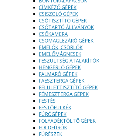
BONTÓKALAPÁCSOK
CÍMKÉZŐ GÉPEK
CSISZOLÓ GÉPEK
CSŐTISZTÍTÓ GÉPEK
CSŐTARTÓ ÁLLVÁNYOK
CSŐKAMERA
CSOMAGLEZÁRÓ GÉPEK
EMELŐK, CSÖRLŐK
EMELŐMÁGNESEK
FESZÜLTSÉG ÁTALAKÍTÓK
HENGERLŐ GÉPEK
FALMARÓ GÉPEK
FAESZTERGA GÉPEK
FELÜLETTISZTÍTÓ GÉPEK
FÉMESZTERGA GÉPEK
FESTÉS
FESTŐFÜLKÉK
FÚRÓGÉPEK
FOLYADÉKTÖLTŐ GÉPEK
FÖLDFÚRÓK
FŰRÉSZEK