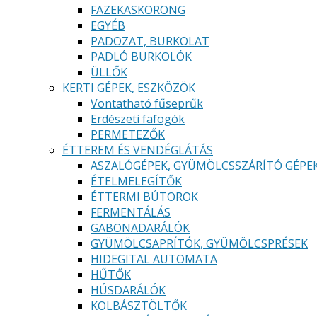
FAZEKASKORONG
EGYÉB
PADOZAT, BURKOLAT
PADLÓ BURKOLÓK
ÜLLŐK
KERTI GÉPEK, ESZKÖZÖK
Vontatható fűseprűk
Erdészeti fafogók
PERMETEZŐK
ÉTTEREM ÉS VENDÉGLÁTÁS
ASZALÓGÉPEK, GYÜMÖLCSSZÁRÍTÓ GÉPE
ÉTELMELEGÍTŐK
ÉTTERMI BÚTOROK
FERMENTÁLÁS
GABONADARÁLÓK
GYÜMÖLCSAPRÍTÓK, GYÜMÖLCSPRÉSEK
HIDEGITAL AUTOMATA
HŰTŐK
HÚSDARÁLÓK
KOLBÁSZTÖLTŐK