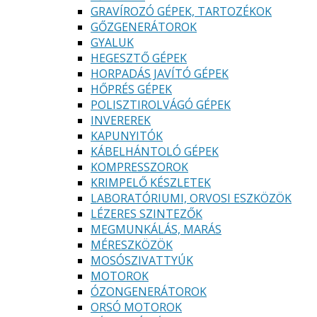
GRAVÍROZÓ GÉPEK, TARTOZÉKOK
GŐZGENERÁTOROK
GYALUK
HEGESZTŐ GÉPEK
HORPADÁS JAVÍTÓ GÉPEK
HŐPRÉS GÉPEK
POLISZTIROLVÁGÓ GÉPEK
INVEREREK
KAPUNYITÓK
KÁBELHÁNTOLÓ GÉPEK
KOMPRESSZOROK
KRIMPELŐ KÉSZLETEK
LABORATÓRIUMI, ORVOSI ESZKÖZÖK
LÉZERES SZINTEZŐK
MEGMUNKÁLÁS, MARÁS
MÉRESZKÖZÖK
MOSÓSZIVATTYÚK
MOTOROK
ÓZONGENERÁTOROK
ORSÓ MOTOROK