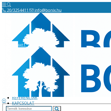
20/3254411
info@bonix.hu
20/3254411
info@bonix.hu
Hírek
ÁSZF
VÁLLALKOZÁS BEMUTATÁSA
GARANCIA
FIZETÉSI ÉS SZÁLLÍTÁSI INFORMÁCIÓK
REFERENCIÁK
KAPCSOLAT
KUPONOK