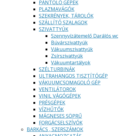
PÁNTOLÓ GÉPEK
PLAZMAVÁGÓK
SZEKRÉNYEK, TÁROLÓK
SZÁLLÍTÓ SZALAGOK
SZIVATTYÚK
Szennyvízátemelő Darálós wc
Búvárszivattyúk
Vákuumszivattyúk
Zsírszivattyúk
Vákuumtartályok
SZÉLTURBINÁK
ULTRAHANGOS TISZTÍTÓGÉP
VÁKUUMCSOMAGOLÓ GÉP
VENTILÁTOROK
VINIL VÁGÓGÉPEK
PRÉSGÉPEK
VÍZHŰTŐK
MÁGNESES SÖPRŰ
FORGÁCSELSZÍVÓK
BARKÁCS , SZERSZÁMOK
ANYAGMOZGATÁS