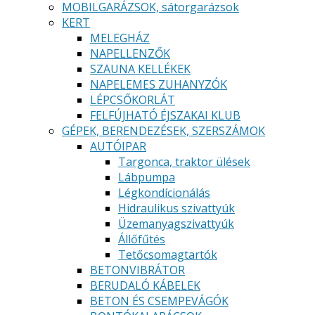
MOBILGARÁZSOK, sátorgarázsok
KERT
MELEGHÁZ
NAPELLENZŐK
SZAUNA KELLÉKEK
NAPELEMES ZUHANYZÓK
LÉPCSŐKORLÁT
FELFÚJHATÓ ÉJSZAKAI KLUB
GÉPEK, BERENDEZÉSEK, SZERSZÁMOK
AUTÓIPAR
Targonca, traktor ülések
Lábpumpa
Légkondícionálás
Hidraulikus szivattyúk
Üzemanyagszivattyúk
Állőfűtés
Tetőcsomagtartók
BETONVIBRÁTOR
BERUDALÓ KÁBELEK
BETON ÉS CSEMPEVÁGÓK