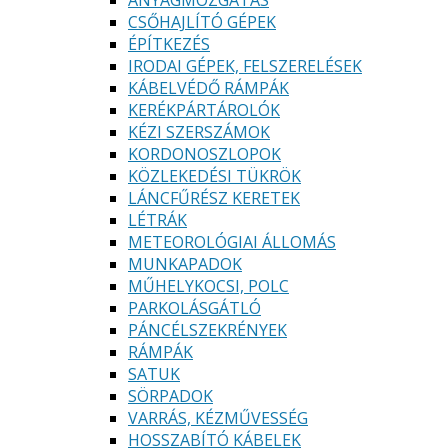
CSŐHAJLÍTÓ GÉPEK
ÉPÍTKEZÉS
IRODAI GÉPEK, FELSZERELÉSEK
KÁBELVÉDŐ RÁMPÁK
KERÉKPÁRTÁROLÓK
KÉZI SZERSZÁMOK
KORDONOSZLOPOK
KÖZLEKEDÉSI TÜKRÖK
LÁNCFŰRÉSZ KERETEK
LÉTRÁK
METEOROLÓGIAI ÁLLOMÁS
MUNKAPADOK
MŰHELYKOCSI, POLC
PARKOLÁSGÁTLÓ
PÁNCÉLSZEKRÉNYEK
RÁMPÁK
SATUK
SÖRPADOK
VARRÁS, KÉZMŰVESSÉG
HOSSZABÍTÓ KÁBELEK