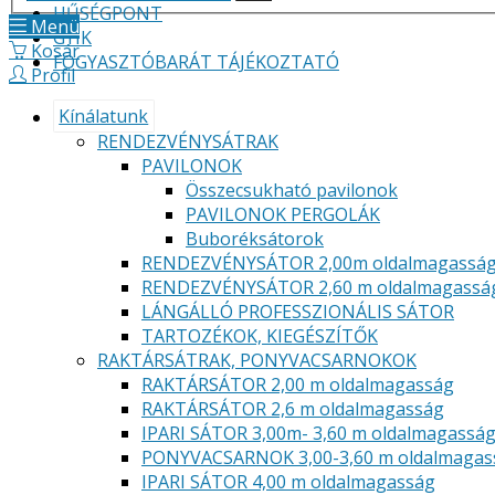
HŰSÉGPONT
Menü
GYIK
Kosár
FOGYASZTÓBARÁT TÁJÉKOZTATÓ
Profil
Kínálatunk
RENDEZVÉNYSÁTRAK
PAVILONOK
Összecsukható pavilonok
PAVILONOK PERGOLÁK
Buboréksátorok
RENDEZVÉNYSÁTOR 2,00m oldalmagassá
RENDEZVÉNYSÁTOR 2,60 m oldalmagassá
LÁNGÁLLÓ PROFESSZIONÁLIS SÁTOR
TARTOZÉKOK, KIEGÉSZÍTŐK
RAKTÁRSÁTRAK, PONYVACSARNOKOK
RAKTÁRSÁTOR 2,00 m oldalmagasság
RAKTÁRSÁTOR 2,6 m oldalmagasság
IPARI SÁTOR 3,00m- 3,60 m oldalmagassá
PONYVACSARNOK 3,00-3,60 m oldalmagas
IPARI SÁTOR 4,00 m oldalmagasság