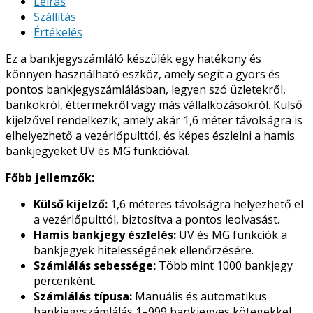
Leírás
Szállítás
Értékelés
Ez a bankjegyszámláló készülék egy hatékony és
könnyen használható eszköz, amely segít a gyors és
pontos bankjegyszámlálásban, legyen szó üzletekről,
bankokról, éttermekről vagy más vállalkozásokról. Külső
kijelzővel rendelkezik, amely akár 1,6 méter távolságra is
elhelyezhető a vezérlőpulttól, és képes észlelni a hamis
bankjegyeket UV és MG funkcióval.
Főbb jellemzők:
Külső kijelző:
1,6 méteres távolságra helyezhető el
a vezérlőpulttól, biztosítva a pontos leolvasást.
Hamis bankjegy észlelés:
UV és MG funkciók a
bankjegyek hitelességének ellenőrzésére.
Számlálás sebessége:
Több mint 1000 bankjegy
percenként.
Számlálás típusa:
Manuális és automatikus
bankjegyszámlálás 1–999 bankjegyes kötegekkel.