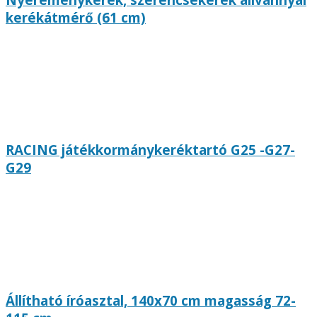
kerékátmérő (61 cm)
RACING játékkormánykeréktartó G25 -G27-
G29
Állítható íróasztal, 140x70 cm magasság 72-