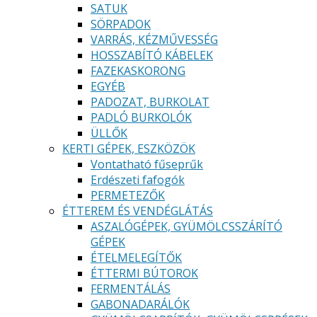
SATUK
SÖRPADOK
VARRÁS, KÉZMŰVESSÉG
HOSSZABÍTÓ KÁBELEK
FAZEKASKORONG
EGYÉB
PADOZAT, BURKOLAT
PADLÓ BURKOLÓK
ÜLLŐK
KERTI GÉPEK, ESZKÖZÖK
Vontatható fűseprűk
Erdészeti fafogók
PERMETEZŐK
ÉTTEREM ÉS VENDÉGLÁTÁS
ASZALÓGÉPEK, GYÜMÖLCSSZÁRÍTÓ
GÉPEK
ÉTELMELEGÍTŐK
ÉTTERMI BÚTOROK
FERMENTÁLÁS
GABONADARÁLÓK