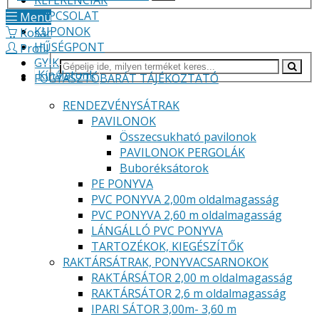
REFERENCIÁK
KAPCSOLAT
Menü
KUPONOK
Kosár
HŰSÉGPONT
Profil
GYIK
Kínálatunk
FOGYASZTÓBARÁT TÁJÉKOZTATÓ
RENDEZVÉNYSÁTRAK
PAVILONOK
Összecsukható pavilonok
PAVILONOK PERGOLÁK
Buboréksátorok
PE PONYVA
PVC PONYVA 2,00m oldalmagasság
PVC PONYVA 2,60 m oldalmagasság
LÁNGÁLLÓ PVC PONYVA
TARTOZÉKOK, KIEGÉSZÍTŐK
RAKTÁRSÁTRAK, PONYVACSARNOKOK
RAKTÁRSÁTOR 2,00 m oldalmagasság
RAKTÁRSÁTOR 2,6 m oldalmagasság
IPARI SÁTOR 3,00m- 3,60 m