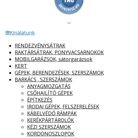
```
Kínálatunk
RENDEZVÉNYSÁTRAK
RAKTÁRSÁTRAK, PONYVACSARNOKOK
MOBILGARÁZSOK, sátorgarázsok
KERT
GÉPEK, BERENDEZÉSEK, SZERSZÁMOK
BARKÁCS , SZERSZÁMOK
ANYAGMOZGATÁS
CSŐHAJLÍTÓ GÉPEK
ÉPÍTKEZÉS
IRODAI GÉPEK, FELSZERELÉSEK
KÁBELVÉDŐ RÁMPÁK
KERÉKPÁRTÁROLÓK
KÉZI SZERSZÁMOK
KORDONOSZLOPOK