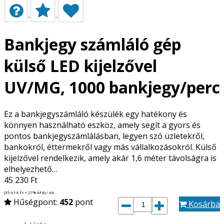
Bankjegy számláló gép
külső LED kijelzővel
UV/MG, 1000 bankjegy/perc
Ez a bankjegyszámláló készülék egy hatékony és
könnyen használható eszköz, amely segít a gyors és
pontos bankjegyszámlálásban, legyen szó üzletekről,
bankokról, éttermekről vagy más vállalkozásokról. Külső
kijelzővel rendelkezik, amely akár 1,6 méter távolságra is
elhelyezhető…
45 230
Ft
(35 614
Ft
+ 27% ÁFA) / db
Hűségpont:
452
pont
Kosárba