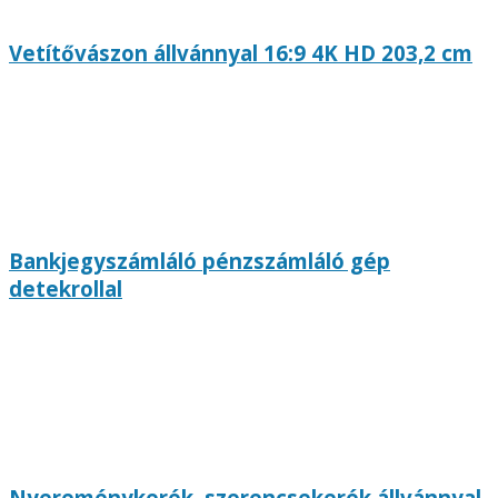
Vetítővászon állvánnyal 16:9 4K HD 203,2 cm
Bankjegyszámláló pénzszámláló gép
detekrollal
Nyereménykerék, szerencsekerék állvánnyal