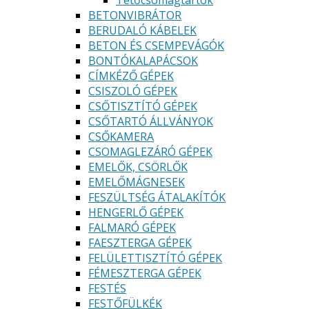
Tetőcsomagtartók
BETONVIBRÁTOR
BERUDALÓ KÁBELEK
BETON ÉS CSEMPEVÁGÓK
BONTÓKALAPÁCSOK
CÍMKÉZŐ GÉPEK
CSISZOLÓ GÉPEK
CSŐTISZTÍTÓ GÉPEK
CSŐTARTÓ ÁLLVÁNYOK
CSŐKAMERA
CSOMAGLEZÁRÓ GÉPEK
EMELŐK, CSÖRLŐK
EMELŐMÁGNESEK
FESZÜLTSÉG ÁTALAKÍTÓK
HENGERLŐ GÉPEK
FALMARÓ GÉPEK
FAESZTERGA GÉPEK
FELÜLETTISZTÍTÓ GÉPEK
FÉMESZTERGA GÉPEK
FESTÉS
FESTŐFÜLKÉK