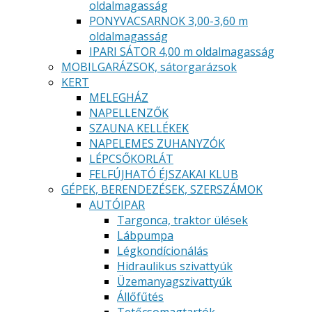
oldalmagasság
PONYVACSARNOK 3,00-3,60 m
oldalmagasság
IPARI SÁTOR 4,00 m oldalmagasság
MOBILGARÁZSOK, sátorgarázsok
KERT
MELEGHÁZ
NAPELLENZŐK
SZAUNA KELLÉKEK
NAPELEMES ZUHANYZÓK
LÉPCSŐKORLÁT
FELFÚJHATÓ ÉJSZAKAI KLUB
GÉPEK, BERENDEZÉSEK, SZERSZÁMOK
AUTÓIPAR
Targonca, traktor ülések
Lábpumpa
Légkondícionálás
Hidraulikus szivattyúk
Üzemanyagszivattyúk
Állőfűtés