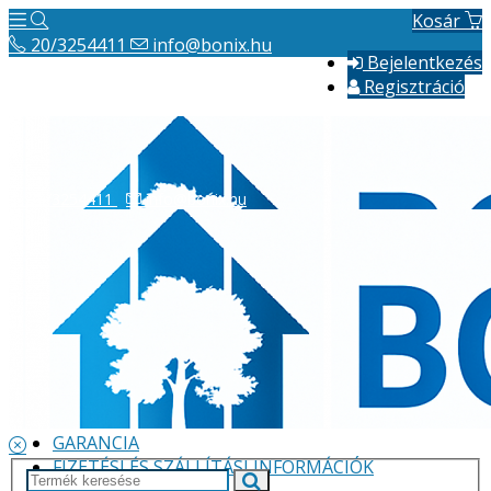
Kosár
20/3254411
info@bonix.hu
Bejelentkezés
Regisztráció
20/3254411
info@bonix.hu
Hírek
ÁSZF
VÁLLALKOZÁS BEMUTATÁSA
GARANCIA
FIZETÉSI ÉS SZÁLLÍTÁSI INFORMÁCIÓK