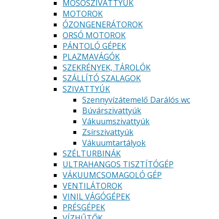
MOSÓSZIVATTYÚK
MOTOROK
ÓZONGENERÁTOROK
ORSÓ MOTOROK
PÁNTOLÓ GÉPEK
PLAZMAVÁGÓK
SZEKRÉNYEK, TÁROLÓK
SZÁLLÍTÓ SZALAGOK
SZIVATTYÚK
Szennyvízátemelő Darálós wc
Búvárszivattyúk
Vákuumszivattyúk
Zsírszivattyúk
Vákuumtartályok
SZÉLTURBINÁK
ULTRAHANGOS TISZTÍTÓGÉP
VÁKUUMCSOMAGOLÓ GÉP
VENTILÁTOROK
VINIL VÁGÓGÉPEK
PRÉSGÉPEK
VÍZHŰTŐK