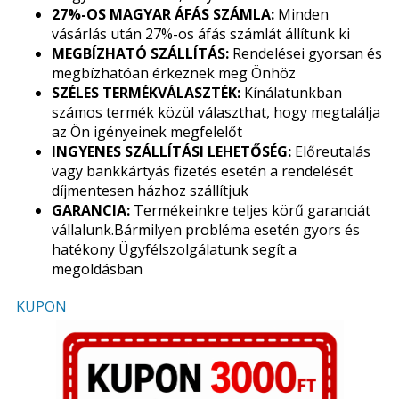
27%-OS MAGYAR ÁFÁS SZÁMLA:
Minden
vásárlás után 27%-os áfás számlát állítunk ki
MEGBÍZHATÓ SZÁLLÍTÁS:
Rendelései gyorsan és
megbízhatóan érkeznek meg Önhöz
SZÉLES TERMÉKVÁLASZTÉK:
Kínálatunkban
számos termék közül választhat, hogy megtalálja
az Ön igényeinek megfelelőt
INGYENES SZÁLLÍTÁSI LEHETŐSÉG:
Előreutalás
vagy bankkártyás fizetés esetén a rendelését
díjmentesen házhoz szállítjuk
GARANCIA:
Termékeinkre teljes körű garanciát
vállalunk.Bármilyen probléma esetén gyors és
hatékony Ügyfélszolgálatunk segít a
megoldásban
KUPON