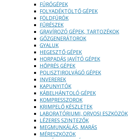
FÚRÓGÉPEK
FOLYADÉKTÖLTŐ GÉPEK
FÖLDFÚRÓK
FŰRÉSZEK
GRAVÍROZÓ GÉPEK, TARTOZÉKOK
GŐZGENERÁTOROK
GYALUK
HEGESZTŐ GÉPEK
HORPADÁS JAVÍTÓ GÉPEK
HŐPRÉS GÉPEK
POLISZTIROLVÁGÓ GÉPEK
INVEREREK
KAPUNYITÓK
KÁBELHÁNTOLÓ GÉPEK
KOMPRESSZOROK
KRIMPELŐ KÉSZLETEK
LABORATÓRIUMI, ORVOSI ESZKÖZÖK
LÉZERES SZINTEZŐK
MEGMUNKÁLÁS, MARÁS
MÉRESZKÖZÖK