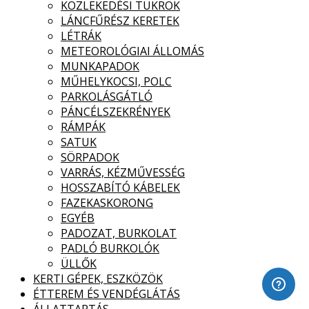
KÖZLEKEDÉSI TÜKRÖK
LÁNCFŰRÉSZ KERETEK
LÉTRÁK
METEOROLÓGIAI ÁLLOMÁS
MUNKAPADOK
MŰHELYKOCSI, POLC
PARKOLÁSGÁTLÓ
PÁNCÉLSZEKRÉNYEK
RÁMPÁK
SATUK
SÖRPADOK
VARRÁS, KÉZMŰVESSÉG
HOSSZABÍTÓ KÁBELEK
FAZEKASKORONG
EGYÉB
PADOZAT, BURKOLAT
PADLÓ BURKOLÓK
ÜLLŐK
KERTI GÉPEK, ESZKÖZÖK
ÉTTEREM ÉS VENDÉGLÁTÁS
ÁLLATTARTÁS