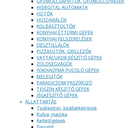
GYÜMÖLCSAPRÍTÓK, GYÜMÖLCSPRÉSEK
HIDEGITAL AUTOMATA
HŰTŐK
HÚSDARÁLÓK
KOLBÁSZTÖLTŐK
KONYHAI ÉTTERMI GÉPEK
KONYHAI FELSZERELÉSEK
DESZTILLÁLÓK
PIZZASÜTŐK, GRILLEZŐK
VATTACUKOR KÉSZÍTŐ GÉPEK
ZÖLDSÉGVÁGÓK
FOKHAGYMA PUCOLÓ GÉPEK
MELEGÍTŐK
PARADICSOM PASZÍROZÓ
TEJSZÍN KÉSZÍTŐ GÉPEK
JÉGKÉSZÍTŐ GÉPEK
ÁLLATTARTÁS
Tyúkketrec, kisállatketrecek
Kutya, macska
Keltetőgépek
Baromfi