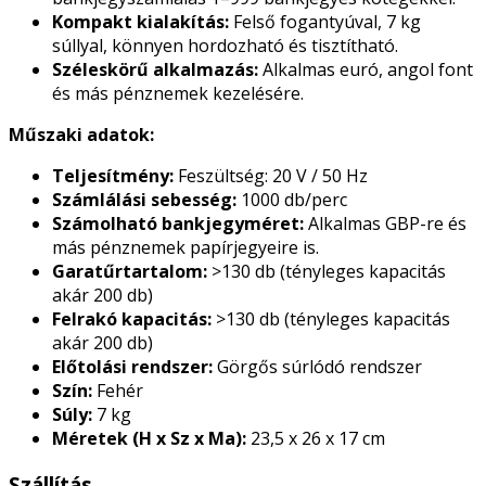
Kompakt kialakítás:
Felső fogantyúval, 7 kg
súllyal, könnyen hordozható és tisztítható.
Széleskörű alkalmazás:
Alkalmas euró, angol font
és más pénznemek kezelésére.
Műszaki adatok:
Teljesítmény:
Feszültség: 20 V / 50 Hz
Számlálási sebesség:
1000 db/perc
Számolható bankjegyméret:
Alkalmas GBP-re és
más pénznemek papírjegyeire is.
Garatűrtartalom:
>130 db (tényleges kapacitás
akár 200 db)
Felrakó kapacitás:
>130 db (tényleges kapacitás
akár 200 db)
Előtolási rendszer:
Görgős súrlódó rendszer
Szín:
Fehér
Súly:
7 kg
Méretek (H x Sz x Ma):
23,5 x 26 x 17 cm
Szállítás