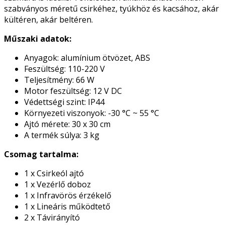
szabványos méretű csirkéhez, tyúkhöz és kacsához, akár
kültéren, akár beltéren.
Műszaki adatok:
Anyagok: alumínium ötvözet, ABS
Feszültség: 110-220 V
Teljesítmény: 66 W
Motor feszültség: 12 V DC
Védettségi szint: IP44
Környezeti viszonyok: -30 °C ~ 55 °C
Ajtó mérete: 30 x 30 cm
A termék súlya: 3 kg
Csomag tartalma:
1 x Csirkeól ajtó
1 x Vezérlő doboz
1 x Infravörös érzékelő
1 x Lineáris működtető
2 x Távirányító