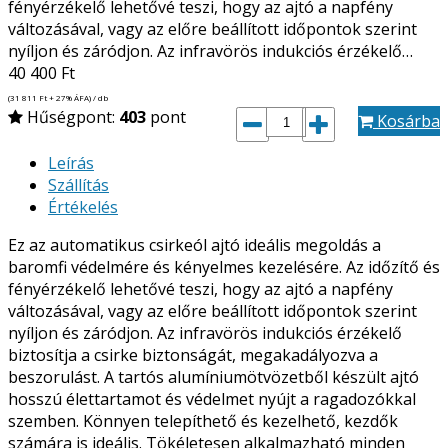
fényérzékelő lehetővé teszi, hogy az ajtó a napfény
változásával, vagy az előre beállított időpontok szerint
nyíljon és záródjon. Az infravörös indukciós érzékelő…
40 400
Ft
(31 811
Ft
+ 27% ÁFA) / db
Hűségpont:
403
pont
Kosárba
Leírás
Szállítás
Értékelés
Ez az automatikus csirkeól ajtó ideális megoldás a
baromfi védelmére és kényelmes kezelésére. Az időzítő és
fényérzékelő lehetővé teszi, hogy az ajtó a napfény
változásával, vagy az előre beállított időpontok szerint
nyíljon és záródjon. Az infravörös indukciós érzékelő
biztosítja a csirke biztonságát, megakadályozva a
beszorulást. A tartós alumíniumötvözetből készült ajtó
hosszú élettartamot és védelmet nyújt a ragadozókkal
szemben. Könnyen telepíthető és kezelhető, kezdők
számára is ideális. Tökéletesen alkalmazható minden