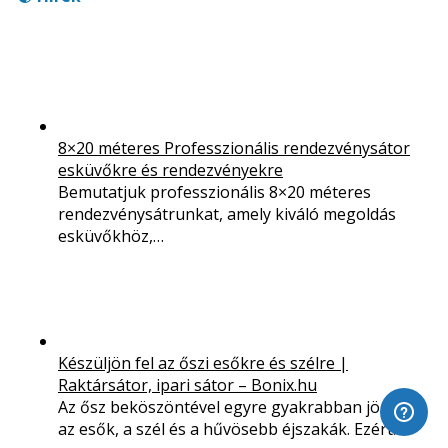
8×20 méteres Professzionális rendezvénysátor
esküvőkre és rendezvényekre
Bemutatjuk professzionális 8×20 méteres
rendezvénysátrunkat, amely kiváló megoldás
esküvőkhöz,…
Készüljön fel az őszi esőkre és szélre |
Raktársátor, ipari sátor – Bonix.hu
Az ősz beköszöntével egyre gyakrabban jönnek
az esők, a szél és a hűvösebb éjszakák. Ezért…