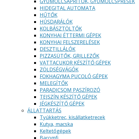
GYÜMÖLCSAPRÍTÓK, GYÜMÖLCSPRÉSEK
HIDEGITAL AUTOMATA
HŰTŐK
HÚSDARÁLÓK
KOLBÁSZTÖLTŐK
KONYHAI ÉTTERMI GÉPEK
KONYHAI FELSZERELÉSEK
DESZTILLÁLÓK
PIZZASÜTŐK, GRILLEZŐK
VATTACUKOR KÉSZÍTŐ GÉPEK
ZÖLDSÉGVÁGÓK
FOKHAGYMA PUCOLÓ GÉPEK
MELEGÍTŐK
PARADICSOM PASZÍROZÓ
TEJSZÍN KÉSZÍTŐ GÉPEK
JÉGKÉSZÍTŐ GÉPEK
ÁLLATTARTÁS
Tyúkketrec, kisállatketrecek
Kutya, macska
Keltetőgépek
Baromfi