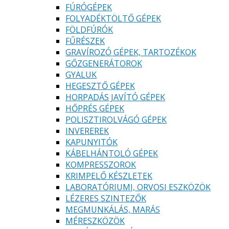
FÚRÓGÉPEK
FOLYADÉKTÖLTŐ GÉPEK
FÖLDFÚRÓK
FŰRÉSZEK
GRAVÍROZÓ GÉPEK, TARTOZÉKOK
GŐZGENERÁTOROK
GYALUK
HEGESZTŐ GÉPEK
HORPADÁS JAVÍTÓ GÉPEK
HŐPRÉS GÉPEK
POLISZTIROLVÁGÓ GÉPEK
INVEREREK
KAPUNYITÓK
KÁBELHÁNTOLÓ GÉPEK
KOMPRESSZOROK
KRIMPELŐ KÉSZLETEK
LABORATÓRIUMI, ORVOSI ESZKÖZÖK
LÉZERES SZINTEZŐK
MEGMUNKÁLÁS, MARÁS
MÉRESZKÖZÖK