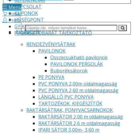
REFERENCIÁK
KAPCSOLAT
Menü
KUPONOK
Kosár
HŰSÉGPONT
Profil
GYIK
Kínálatunk
FOGYASZTÓBARÁT TÁJÉKOZTATÓ
RENDEZVÉNYSÁTRAK
PAVILONOK
Összecsukható pavilonok
PAVILONOK PERGOLÁK
Buboréksátorok
PE PONYVA
PVC PONYVA 2,00m oldalmagasság
PVC PONYVA 2,60 m oldalmagasság
LÁNGÁLLÓ PVC PONYVA
TARTOZÉKOK, KIEGÉSZÍTŐK
RAKTÁRSÁTRAK, PONYVACSARNOKOK
RAKTÁRSÁTOR 2,00 m oldalmagasság
RAKTÁRSÁTOR 2,6 m oldalmagasság
IPARI SÁTOR 3,00m- 3,60 m