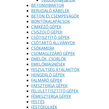
Tetőcsomagtartók
BETONVIBRÁTOR
BERUDALÓ KÁBELEK
BETON ÉS CSEMPEVÁGÓK
BONTÓKALAPÁCSOK
CÍMKÉZŐ GÉPEK
CSISZOLÓ GÉPEK
CSŐTISZTÍTÓ GÉPEK
CSŐTARTÓ ÁLLVÁNYOK
CSŐKAMERA
CSOMAGLEZÁRÓ GÉPEK
EMELŐK, CSÖRLŐK
EMELŐMÁGNESEK
FESZÜLTSÉG ÁTALAKÍTÓK
HENGERLŐ GÉPEK
FALMARÓ GÉPEK
FAESZTERGA GÉPEK
FELÜLETTISZTÍTÓ GÉPEK
FÉMESZTERGA GÉPEK
FESTÉS
FESTŐFÜLKÉK