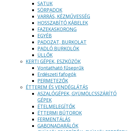
SATUK
SÖRPADOK
VARRÁS, KÉZMŰVESSÉG
HOSSZABÍTÓ KÁBELEK
FAZEKASKORONG
EGYÉB
PADOZAT, BURKOLAT
PADLÓ BURKOLÓK
ÜLLŐK
KERTI GÉPEK, ESZKÖZÖK
Vontatható fűseprűk
Erdészeti fafogók
PERMETEZŐK
ÉTTEREM ÉS VENDÉGLÁTÁS
ASZALÓGÉPEK, GYÜMÖLCSSZÁRÍTÓ
GÉPEK
ÉTELMELEGÍTŐK
ÉTTERMI BÚTOROK
FERMENTÁLÁS
GABONADARÁLÓK