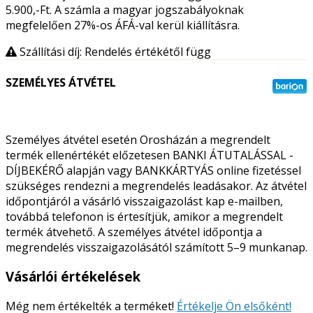
5.900,-Ft. A számla a magyar jogszabályoknak
megfelelően 27%-os ÁFÁ-val kerül kiállításra.
Szállítási díj: Rendelés értékétől függ
SZEMÉLYES ÁTVÉTEL
Személyes átvétel esetén Orosházán a megrendelt
termék ellenértékét előzetesen BANKI ÁTUTALÁSSAL -
DÍJBEKÉRŐ alapján vagy BANKKÁRTYÁS online fizetéssel
szükséges rendezni a megrendelés leadásakor. Az átvétel
időpontjáról a vásárló visszaigazolást kap e-mailben,
továbbá telefonon is értesítjük, amikor a megrendelt
termék átvehető. A személyes átvétel időpontja a
megrendelés visszaigazolásától számított 5–9 munkanap.
Vásárlói értékelések
Még nem értékelték a terméket!
Értékelje Ön elsőként!