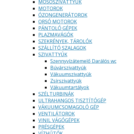
MOSÓSZIVATTYÚK
MOTOROK
ÓZONGENERÁTOROK
ORSÓ MOTOROK
PÁNTOLÓ GÉPEK
PLAZMAVÁGÓK
SZEKRÉNYEK, TÁROLÓK
SZÁLLÍTÓ SZALAGOK
SZIVATTYÚK
Szennyvízátemelő Darálós wc
Búvárszivattyúk
Vákuumszivattyúk
Zsírszivattyúk
Vákuumtartályok
SZÉLTURBINÁK
ULTRAHANGOS TISZTÍTÓGÉP
VÁKUUMCSOMAGOLÓ GÉP
VENTILÁTOROK
VINIL VÁGÓGÉPEK
PRÉSGÉPEK
VÍZHŰTŐK