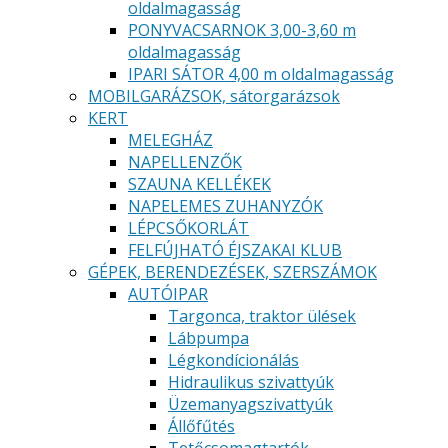
oldalmagasság
PONYVACSARNOK 3,00-3,60 m
oldalmagasság
IPARI SÁTOR 4,00 m oldalmagasság
MOBILGARÁZSOK, sátorgarázsok
KERT
MELEGHÁZ
NAPELLENZŐK
SZAUNA KELLÉKEK
NAPELEMES ZUHANYZÓK
LÉPCSŐKORLÁT
FELFÚJHATÓ ÉJSZAKAI KLUB
GÉPEK, BERENDEZÉSEK, SZERSZÁMOK
AUTÓIPAR
Targonca, traktor ülések
Lábpumpa
Légkondícionálás
Hidraulikus szivattyúk
Üzemanyagszivattyúk
Állőfűtés