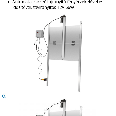
Automata csirkeól ajtónyitó fényérzékelővel és
időzítővel, távirányítós 12V 66W