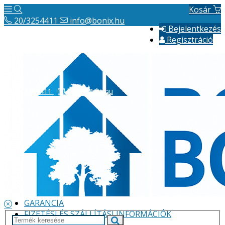
Kosár
20/3254411
info@bonix.hu
Bejelentkezés
Regisztráció
20/3254411
info@bonix.hu
Hírek
ÁSZF
VÁLLALKOZÁS BEMUTATÁSA
GARANCIA
FIZETÉSI ÉS SZÁLLÍTÁSI INFORMÁCIÓK