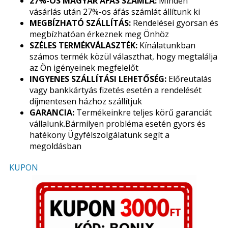
27%-OS MAGYAR ÁFÁS SZÁMLA:
Minden
vásárlás után 27%-os áfás számlát állítunk ki
MEGBÍZHATÓ SZÁLLÍTÁS:
Rendelései gyorsan és
megbízhatóan érkeznek meg Önhöz
SZÉLES TERMÉKVÁLASZTÉK:
Kínálatunkban
számos termék közül választhat, hogy megtalálja
az Ön igényeinek megfelelőt
INGYENES SZÁLLÍTÁSI LEHETŐSÉG:
Előreutalás
vagy bankkártyás fizetés esetén a rendelését
díjmentesen házhoz szállítjuk
GARANCIA:
Termékeinkre teljes körű garanciát
vállalunk.Bármilyen probléma esetén gyors és
hatékony Ügyfélszolgálatunk segít a
megoldásban
KUPON