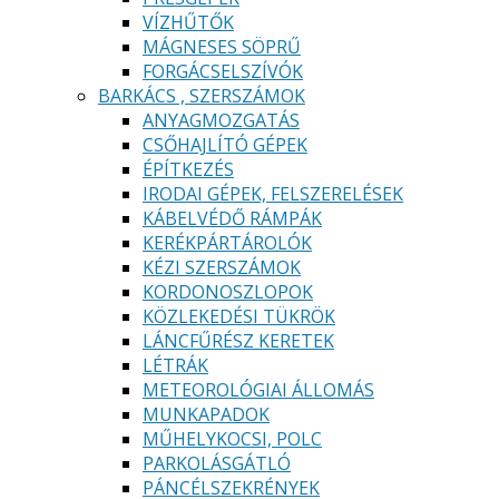
VÍZHŰTŐK
MÁGNESES SÖPRŰ
FORGÁCSELSZÍVÓK
BARKÁCS , SZERSZÁMOK
ANYAGMOZGATÁS
CSŐHAJLÍTÓ GÉPEK
ÉPÍTKEZÉS
IRODAI GÉPEK, FELSZERELÉSEK
KÁBELVÉDŐ RÁMPÁK
KERÉKPÁRTÁROLÓK
KÉZI SZERSZÁMOK
KORDONOSZLOPOK
KÖZLEKEDÉSI TÜKRÖK
LÁNCFŰRÉSZ KERETEK
LÉTRÁK
METEOROLÓGIAI ÁLLOMÁS
MUNKAPADOK
MŰHELYKOCSI, POLC
PARKOLÁSGÁTLÓ
PÁNCÉLSZEKRÉNYEK