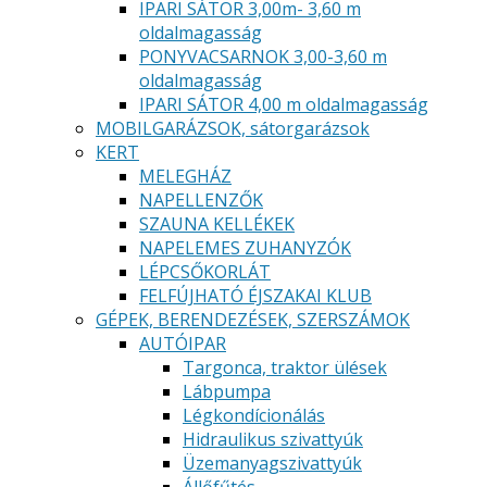
IPARI SÁTOR 3,00m- 3,60 m
oldalmagasság
PONYVACSARNOK 3,00-3,60 m
oldalmagasság
IPARI SÁTOR 4,00 m oldalmagasság
MOBILGARÁZSOK, sátorgarázsok
KERT
MELEGHÁZ
NAPELLENZŐK
SZAUNA KELLÉKEK
NAPELEMES ZUHANYZÓK
LÉPCSŐKORLÁT
FELFÚJHATÓ ÉJSZAKAI KLUB
GÉPEK, BERENDEZÉSEK, SZERSZÁMOK
AUTÓIPAR
Targonca, traktor ülések
Lábpumpa
Légkondícionálás
Hidraulikus szivattyúk
Üzemanyagszivattyúk