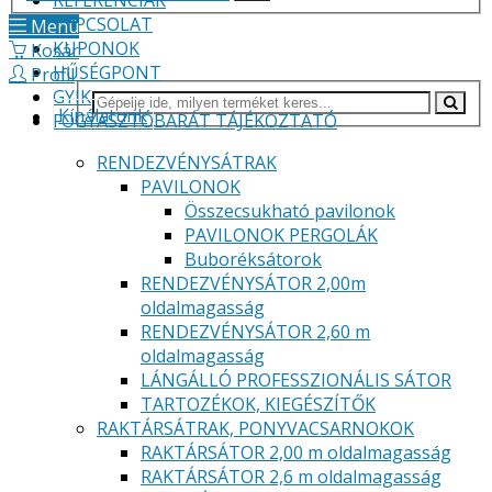
REFERENCIÁK
KAPCSOLAT
Menü
KUPONOK
Kosár
HŰSÉGPONT
Profil
GYIK
Kínálatunk
FOGYASZTÓBARÁT TÁJÉKOZTATÓ
RENDEZVÉNYSÁTRAK
PAVILONOK
Összecsukható pavilonok
PAVILONOK PERGOLÁK
Buboréksátorok
RENDEZVÉNYSÁTOR 2,00m
oldalmagasság
RENDEZVÉNYSÁTOR 2,60 m
oldalmagasság
LÁNGÁLLÓ PROFESSZIONÁLIS SÁTOR
TARTOZÉKOK, KIEGÉSZÍTŐK
RAKTÁRSÁTRAK, PONYVACSARNOKOK
RAKTÁRSÁTOR 2,00 m oldalmagasság
RAKTÁRSÁTOR 2,6 m oldalmagasság