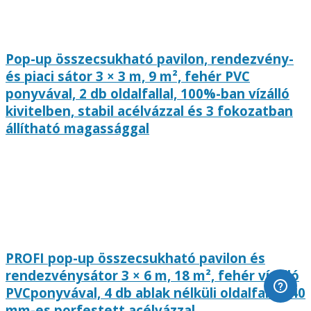
Pop-up összecsukható pavilon, rendezvény-
és piaci sátor 3 × 3 m, 9 m², fehér PVC
ponyvával, 2 db oldalfallal, 100%-ban vízálló
kivitelben, stabil acélvázzal és 3 fokozatban
állítható magassággal
PROFI pop-up összecsukható pavilon és
rendezvénysátor 3 × 6 m, 18 m², fehér vízálló
PVCponyvával, 4 db ablak nélküli oldalfallal, 40
mm-es porfestett acélvázzal,