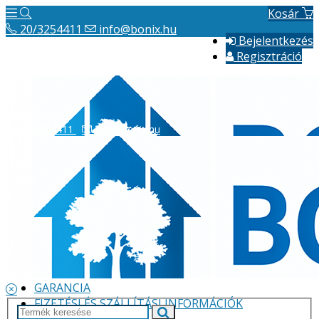
Kosár
20/3254411
info@bonix.hu
Bejelentkezés
Regisztráció
20/3254411
info@bonix.hu
Hírek
ÁSZF
VÁLLALKOZÁS BEMUTATÁSA
GARANCIA
FIZETÉSI ÉS SZÁLLÍTÁSI INFORMÁCIÓK