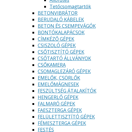
Állőfűtés
Tetőcsomagtartók
BETONVIBRÁTOR
BERUDALÓ KÁBELEK
BETON ÉS CSEMPEVÁGÓK
BONTÓKALAPÁCSOK
CÍMKÉZŐ GÉPEK
CSISZOLÓ GÉPEK
CSŐTISZTÍTÓ GÉPEK
CSŐTARTÓ ÁLLVÁNYOK
CSŐKAMERA
CSOMAGLEZÁRÓ GÉPEK
EMELŐK, CSÖRLŐK
EMELŐMÁGNESEK
FESZÜLTSÉG ÁTALAKÍTÓK
HENGERLŐ GÉPEK
FALMARÓ GÉPEK
FAESZTERGA GÉPEK
FELÜLETTISZTÍTÓ GÉPEK
FÉMESZTERGA GÉPEK
FESTÉS