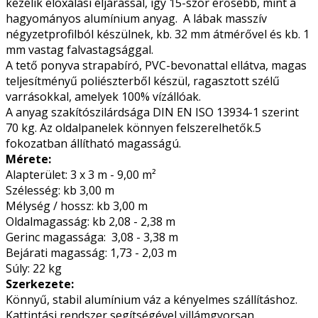
kezelik eloxálási eljárással, így 15-ször erősebb, mint a
hagyományos alumínium anyag. A lábak masszív
négyzetprofilból készülnek, kb. 32 mm átmérővel és kb. 1
mm vastag falvastagsággal.
A tető ponyva strapabíró, PVC-bevonattal ellátva, magas
teljesítményű poliészterből készül, ragasztott szélű
varrásokkal, amelyek 100% vízállóak.
A anyag szakítószilárdsága DIN EN ISO 13934-1 szerint
70 kg. Az oldalpanelek könnyen felszerelhetők.5
fokozatban állítható magasságú.
Mérete:
Alapterület: 3 x 3 m - 9,00 m²
Szélesség: kb 3,00 m
Mélység / hossz: kb 3,00 m
Oldalmagasság: kb 2,08 - 2,38 m
Gerinc magassága: 3,08 - 3,38 m
Bejárati magasság: 1,73 - 2,03 m
Súly: 22 kg
Szerkezete:
Könnyű, stabil alumínium váz a kényelmes szállításhoz.
Kattintási rendszer segítségével villámgyorsan