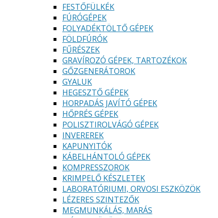
FESTŐFÜLKÉK
FÚRÓGÉPEK
FOLYADÉKTÖLTŐ GÉPEK
FÖLDFÚRÓK
FŰRÉSZEK
GRAVÍROZÓ GÉPEK, TARTOZÉKOK
GŐZGENERÁTOROK
GYALUK
HEGESZTŐ GÉPEK
HORPADÁS JAVÍTÓ GÉPEK
HŐPRÉS GÉPEK
POLISZTIROLVÁGÓ GÉPEK
INVEREREK
KAPUNYITÓK
KÁBELHÁNTOLÓ GÉPEK
KOMPRESSZOROK
KRIMPELŐ KÉSZLETEK
LABORATÓRIUMI, ORVOSI ESZKÖZÖK
LÉZERES SZINTEZŐK
MEGMUNKÁLÁS, MARÁS