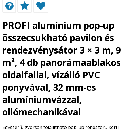
PROFI alumínium pop-up
összecsukható pavilon és
rendezvénysátor 3 × 3 m, 9
m², 4 db panorámaablakos
oldalfallal, vízálló PVC
ponyvával, 32 mm-es
alumíniumvázzal,
ollómechanikával
Egyszerű, gyorsan felállítható pop-up rendszerű kerti