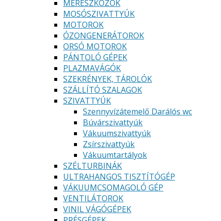
MÉRESZKÖZÖK
MOSÓSZIVATTYÚK
MOTOROK
ÓZONGENERÁTOROK
ORSÓ MOTOROK
PÁNTOLÓ GÉPEK
PLAZMAVÁGÓK
SZEKRÉNYEK, TÁROLÓK
SZÁLLÍTÓ SZALAGOK
SZIVATTYÚK
Szennyvízátemelő Darálós wc
Búvárszivattyúk
Vákuumszivattyúk
Zsírszivattyúk
Vákuumtartályok
SZÉLTURBINÁK
ULTRAHANGOS TISZTÍTÓGÉP
VÁKUUMCSOMAGOLÓ GÉP
VENTILÁTOROK
VINIL VÁGÓGÉPEK
PRÉSGÉPEK