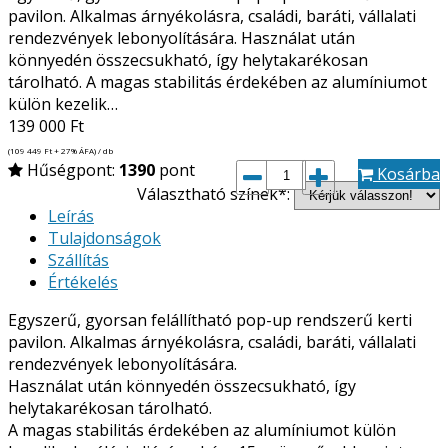
pavilon. Alkalmas árnyékolásra, családi, baráti, vállalati
rendezvények lebonyolítására. Használat után
könnyedén összecsukható, így helytakarékosan
tárolható. A magas stabilitás érdekében az alumíniumot
külön kezelik…
139 000
Ft
(109 449
Ft
+ 27% ÁFA) / db
Hűségpont:
1390
pont
Kosárba
Választható színek*:
Leírás
Tulajdonságok
Szállítás
Értékelés
Egyszerű, gyorsan felállítható pop-up rendszerű kerti
pavilon. Alkalmas árnyékolásra, családi, baráti, vállalati
rendezvények lebonyolítására.
Használat után könnyedén összecsukható, így
helytakarékosan tárolható.
A magas stabilitás érdekében az alumíniumot külön