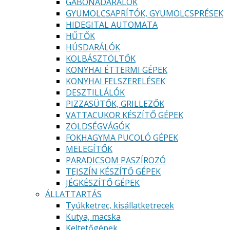
GABONADARÁLÓK
GYÜMÖLCSAPRÍTÓK, GYÜMÖLCSPRÉSEK
HIDEGITAL AUTOMATA
HŰTŐK
HÚSDARÁLÓK
KOLBÁSZTÖLTŐK
KONYHAI ÉTTERMI GÉPEK
KONYHAI FELSZERELÉSEK
DESZTILLÁLÓK
PIZZASÜTŐK, GRILLEZŐK
VATTACUKOR KÉSZÍTŐ GÉPEK
ZÖLDSÉGVÁGÓK
FOKHAGYMA PUCOLÓ GÉPEK
MELEGÍTŐK
PARADICSOM PASZÍROZÓ
TEJSZÍN KÉSZÍTŐ GÉPEK
JÉGKÉSZÍTŐ GÉPEK
ÁLLATTARTÁS
Tyúkketrec, kisállatketrecek
Kutya, macska
Keltetőgépek