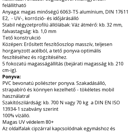
felállítható
Anyaga: magas minőségű 6063-T5 alumínium, DIN 17611
E2, - UV-, korrózió- és időjárásálló
Stabil négyzetprofilú állólábak: Váz átmérő: kb. 32 mm,
falvastagság: kb. 1,0 mm
Tető konstrukció
Középen: Erősített feszítőoszlop masszív, teljesen
horganyzott acélból, a tető ponyva optimális
feszítéséhez és rögzítéséhez.
5 fokozatú magasságállítás (bejárati magasság kb. 210
cm-ig).
Ponyva:
PVC bevonatú poliészter ponyva. Szakadásálló,
strapabíró és könnyen kezelhető - tökéletes mobil
használatra!
Szakítószilárdság: kb. 700 N vagy 70 kg a DIN EN ISO
13934-1 szabvány szerint
100% vízálló.
Magas UV védelem 80+
Az oldalfalak cipzárral kapcsolódnak egymáshoz és