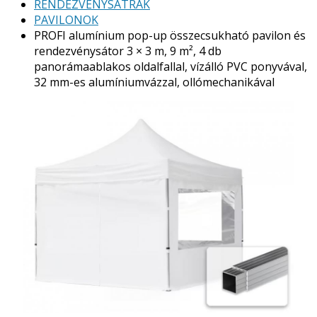
RENDEZVÉNYSÁTRAK
PAVILONOK
PROFI alumínium pop-up összecsukható pavilon és
rendezvénysátor 3 × 3 m, 9 m², 4 db
panorámaablakos oldalfallal, vízálló PVC ponyvával,
32 mm-es alumíniumvázzal, ollómechanikával